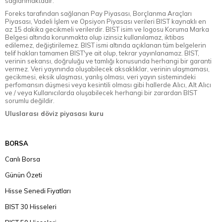
sağlanmaktadır.
Foreks tarafından sağlanan Pay Piyasası, Borçlanma Araçları
Piyasası, Vadeli İşlem ve Opsiyon Piyasası verileri BIST kaynaklı en
az 15 dakika gecikmeli verilerdir. BIST isim ve logosu Koruma Marka
Belgesi altında korunmakta olup izinsiz kullanılamaz, iktibas
edilemez, değiştirilemez. BIST ismi altında açıklanan tüm belgelerin
telif hakları tamamen BIST'ye ait olup, tekrar yayınlanamaz. BIST,
verinin sekansı, doğruluğu ve tamlığı konusunda herhangi bir garanti
vermez. Veri yayınında oluşabilecek aksaklıklar, verinin ulaşmaması,
gecikmesi, eksik ulaşması, yanlış olması, veri yayın sistemindeki
perfomansın düşmesi veya kesintili olması gibi hallerde Alıcı, Alt Alıcı
ve / veya Kullanıcılarda oluşabilecek herhangi bir zarardan BIST
sorumlu değildir.
Uluslarası döviz piyasası kuru
BORSA
Canlı Borsa
Günün Özeti
Hisse Senedi Fiyatları
BIST 30 Hisseleri