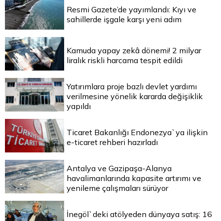
Resmi Gazete’de yayımlandı: Kıyı ve
sahillerde işgale karşı yeni adım
Kamuda yapay zekâ dönemi! 2 milyar
liralık riskli harcama tespit edildi
Yatırımlara proje bazlı devlet yardımı
verilmesine yönelik kararda değişiklik
yapıldı
Ticaret Bakanlığı Endonezya`ya ilişkin
e-ticaret rehberi hazırladı
Antalya ve Gazipaşa-Alanya
havalimanlarında kapasite artırımı ve
yenileme çalışmaları sürüyor
İnegöl`deki atölyeden dünyaya satış: 16