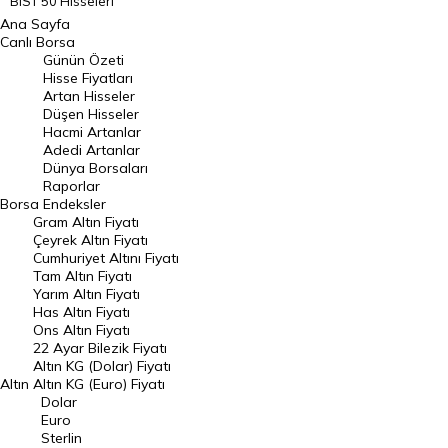
BIST 50 Hisseleri
Ana Sayfa
BIST 100 Hisseleri
Canlı Borsa
Günün Özeti
En Çok Artan Hisseler
Hisse Fiyatları
Artan Hisseler
En Çok Düşen Hisseler
Düşen Hisseler
Hacmi Artanlar
Hacmi Artanlar
Adedi Artanlar
Geçmiş Kapanışlar
Dünya Borsaları
Raporlar
Dünya Borsaları
Borsa
Endeksler
Gram Altın Fiyatı
Raporlar
Çeyrek Altın Fiyatı
Endeksler
Cumhuriyet Altını Fiyatı
Tam Altın Fiyatı
Yarım Altın Fiyatı
DÖVİZ
Has Altın Fiyatı
Ons Altın Fiyatı
Döviz Kuru
22 Ayar Bilezik Fiyatı
Dolar Kuru
Altın KG (Dolar) Fiyatı
Altın
Altın KG (Euro) Fiyatı
Euro Kuru
Dolar
Euro
Pound Kuru
Sterlin