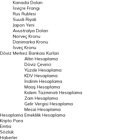
Kanada Doları
Frank Kuru
İsviçre Frangı
Riyal Kuru
Rus Rublesi
Suudi Riyali
Avustralya Doları
Japon Yeni
Avustralya Doları
Danimarka Kronu Kuru
Norveç Kronu
Danimarka Kronu
Kanada Doları Kuru
İsveç Kronu
Döviz
Merkez Bankası Kurlari
Norveç Kronu Kuru
Altın Hesaplama
İsveç Kronu Kuru
Döviz Çevirici
Yüzde Hesaplama
Japon Yeni Kuru
KDV Hesaplama
İndirim Hesaplama
Serbest Piyasa Döviz Kurları
Maaş Hesaplama
Kıdem Tazminatı Hesaplama
Merkez Bankası Döviz Kurları
Zam Hesaplama
Gelir Vergisi Hesaplama
ALTIN
Mesai Hesaplama
Hesaplama
Emeklilik Hesaplama
Altın Fiyatları
Kripto Para
Emtia
Gram Altın Fiyatı
Sözlük
Çeyrek Altın Fiyatı
Haberler