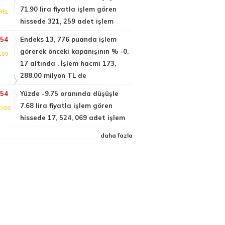
71.90 lira fiyatla işlem gören
NEL
hissede 321, 259 adet işlem
:54
Endeks 13, 776 puanda işlem
görerek önceki kapanışının % -0,
100
17 altında . İşlem hacmi 173,
288.00 milyon TL de
:54
Yüzde -9.75 oranında düşüşle
7.68 lira fiyatla işlem gören
DGS
hissede 17, 524, 069 adet işlem
daha fazla