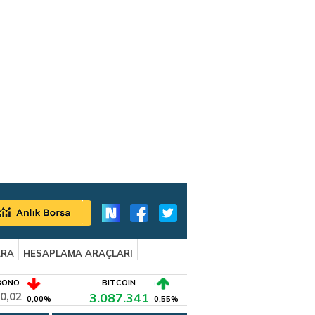
ARA
HESAPLAMA ARAÇLARI
BONO
BITCOIN
0,02
3.087.341
0,00%
0,55%