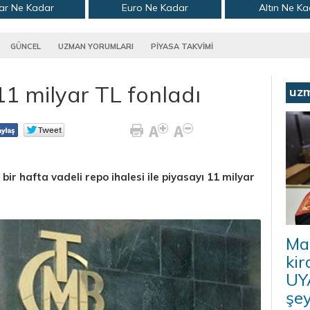
ar Ne Kadar
Euro Ne Kadar
Altın Ne K
GÜNCEL
UZMAN YORUMLARI
PİYASA TAKVİMİ
1 milyar TL fonladı
uz
ir hafta vadeli repo ihalesi ile piyasayı 11 milyar
Ma
kir
UYA
şey