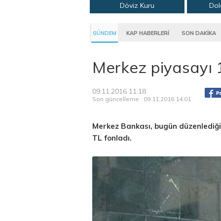
Döviz Kuru
Dol
GÜNDEM
KAP HABERLERİ
SON DAKİKA
Merkez piyasayı 1
09.11.2016 11:18
Son güncelleme : 09.11.2016 14:01
Merkez Bankası, bugün düzenlediği b
TL fonladı.