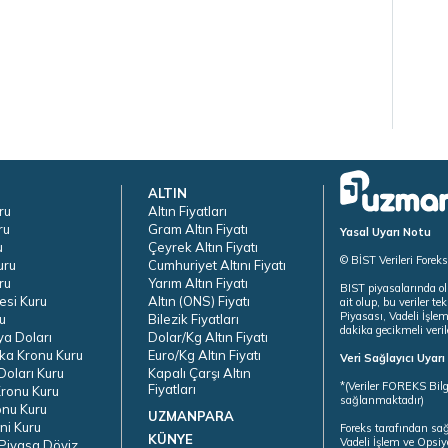
ALTIN
ru
Altın Fiyatları
ru
Gram Altın Fiyatı
Yasal Uyarı Notu
u
Çeyrek Altın Fiyatı
© BİST Verileri Forek
uru
Cumhuriyet Altını Fiyatı
ru
Yarım Altın Fiyatı
BIST piyasalarında ol
esi Kuru
Altın (ONS) Fiyatı
ait olup, bu veriler 
Piyasası, Vadeli İşle
u
Bilezik Fiyatları
dakika gecikmeli veril
ya Doları
Dolar/Kg Altın Fiyatı
ka Kronu Kuru
Euro/Kg Altın Fiyatı
Veri Sağlayıcı Uyar
oları Kuru
Kapalı Çarşı Altın
*(Veriler FOREKS Bilg
Fiyatları
ronu Kuru
sağlanmaktadır)
onu Kuru
UZMANPARA
ni Kuru
Foreks tarafından sa
KÜNYE
Vadeli İşlem ve Opsiy
Piyasa Döviz