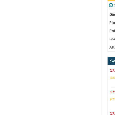
Gü
Pla
Pa
Bre
Alt
Se
17
XU
17
NT
17