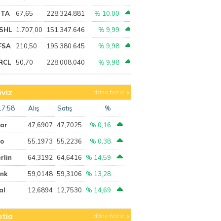
PTA
67,65
228.324.881
% 10,00
SHL
1.707,00
151.347.646
% 9,99
FSA
210,50
195.380.645
% 9,98
RCL
50,70
228.008.040
% 9,98
viz
daha fazla
17:58
Alış
Satış
%
lar
47,6907
47,7025
% 0,16
ro
55,1973
55,2236
% 0,38
rlin
64,3192
64,6416
% 14,59
ank
59,0148
59,3106
% 13,28
al
12,6894
12,7530
% 14,69
tia
daha fazla