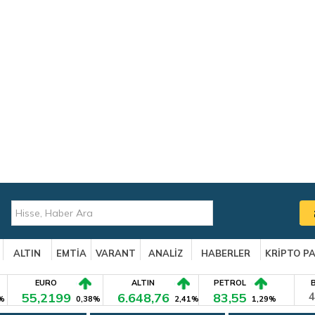
ALTIN
EMTİA
VARANT
ANALİZ
HABERLER
KRİPTO P
EURO
ALTIN
PETROL
55,2199
6.648,76
83,55
4
%
0,38%
2,41%
1,29%