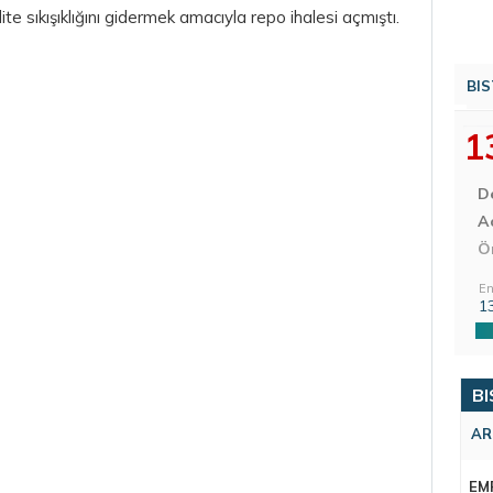
te sıkışıklığını gidermek amacıyla repo ihalesi açmıştı.
BIS
1
D
Aç
Ö
En
1
BI
AR
EM