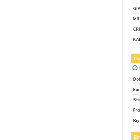
GI
MR
CR
KA
Dö
Do
Eu
Ste
Fr
Riy
Em