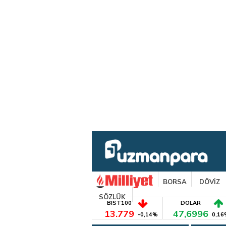
BORSA
DÖVİZ
SÖZLÜK
BIST100
DOLAR
13.779
47,6996
-0,14%
0,16