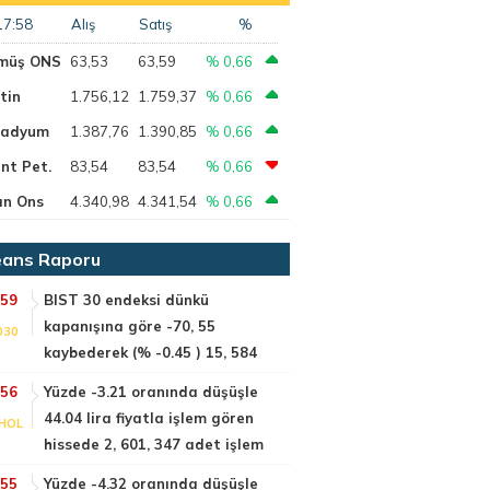
17:58
Alış
Satış
%
müş ONS
63,53
63,59
% 0,66
tin
1.756,12
1.759,37
% 0,66
ladyum
1.387,76
1.390,85
% 0,66
nt Pet.
83,54
83,54
% 0,66
ın Ons
4.340,98
4.341,54
% 0,66
ans Raporu
:59
BIST 30 endeksi dünkü
kapanışına göre -70, 55
030
kaybederek (% -0.45 ) 15, 584
:56
Yüzde -3.21 oranında düşüşle
44.04 lira fiyatla işlem gören
HOL
hissede 2, 601, 347 adet işlem
:55
Yüzde -4.32 oranında düşüşle