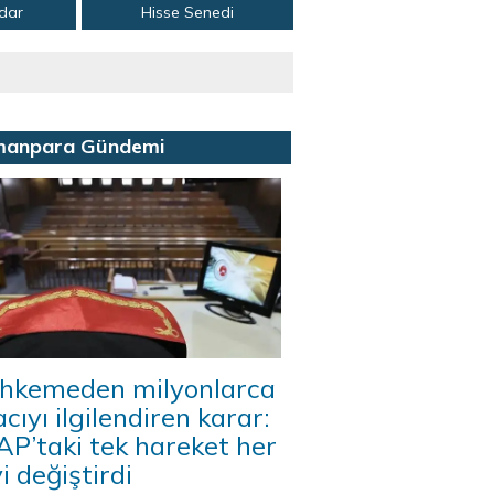
adar
Hisse Senedi
manpara Gündemi
hkemeden milyonlarca
acıyı ilgilendiren karar:
P’taki tek hareket her
i değiştirdi