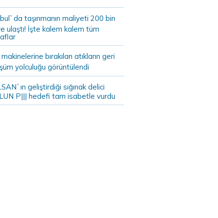
bul`da taşınmanın maliyeti 200 bin
e ulaştı! İşte kalem kalem tüm
aflar
akinelerine bırakılan atıkların geri
şüm yolculuğu görüntülendi
AN`ın geliştirdiği sığınak delici
LUN P||| hedefi tam isabetle vurdu