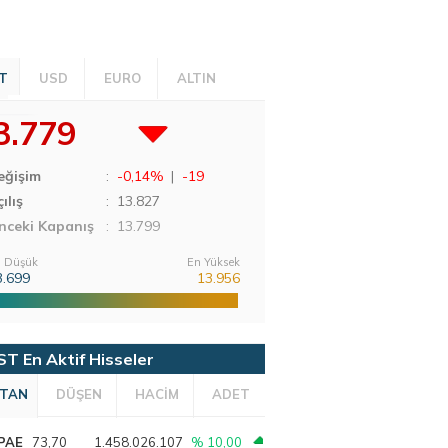
T
USD
EURO
ALTIN
3.779
eğişim
:
-0,14%
|
-19
ılış
:
13.827
nceki Kapanış
: 13.799
 Düşük
En Yüksek
3.699
13.956
ST En Aktif Hisseler
TAN
DÜŞEN
HACİM
ADET
PAE
73,70
1.458.026.107
% 10,00