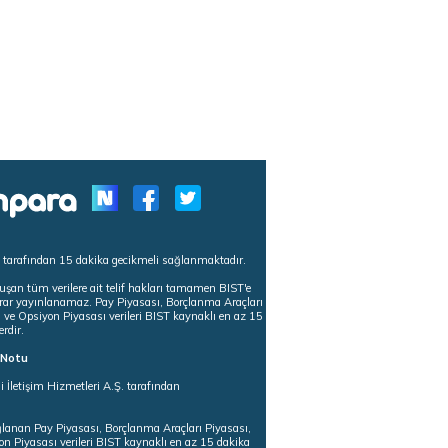
s tarafından 15 dakika gecikmeli sağlanmaktadır.
uşan tüm verilere ait telif hakları tamamen BIST'e
tekrar yayınlanamaz. Pay Piyasası, Borçlanma Araçları
m ve Opsiyon Piyasası verileri BIST kaynaklı en az 15
erdir.
ı Notu
i İletişim Hizmetleri A.Ş. tarafından
ğlanan Pay Piyasası, Borçlanma Araçları Piyasası,
on Piyasası verileri BIST kaynaklı en az 15 dakika