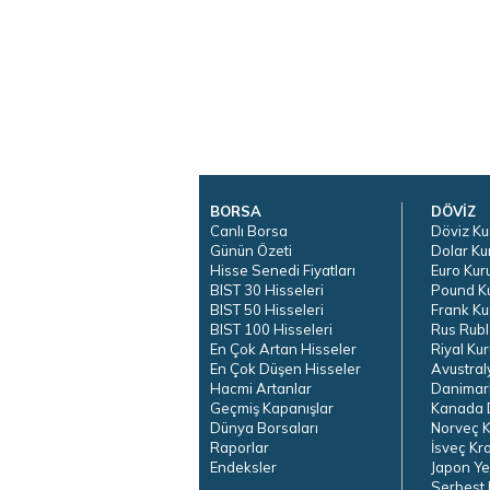
BORSA
DÖVİZ
Canlı Borsa
Döviz Ku
Günün Özeti
Dolar Ku
Hisse Senedi Fiyatları
Euro Kur
BIST 30 Hisseleri
Pound K
BIST 50 Hisseleri
Frank Ku
BIST 100 Hisseleri
Rus Rubl
En Çok Artan Hisseler
Riyal Kur
En Çok Düşen Hisseler
Avustral
Hacmi Artanlar
Danimar
Geçmiş Kapanışlar
Kanada D
Dünya Borsaları
Norveç K
Raporlar
İsveç Kr
Endeksler
Japon Ye
Serbest 