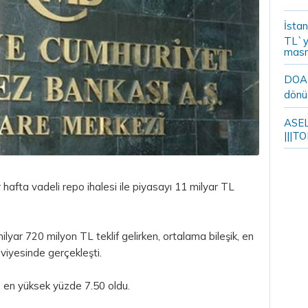
İstan
TL`y
masr
DOA m
dönü
ASELS
|||TO
 hafta vadeli
repo
ihalesi ile piyasayı 11 milyar
TL
lyar 720 milyon TL teklif gelirken, ortalama bileşik, en
viyesinde gerçekleşti.
e en yüksek yüzde 7.50 oldu.