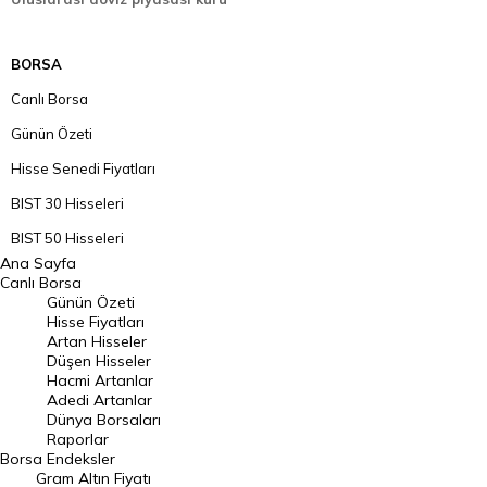
BORSA
Canlı Borsa
Günün Özeti
Hisse Senedi Fiyatları
BIST 30 Hisseleri
BIST 50 Hisseleri
Ana Sayfa
BIST 100 Hisseleri
Canlı Borsa
Günün Özeti
En Çok Artan Hisseler
Hisse Fiyatları
Artan Hisseler
En Çok Düşen Hisseler
Düşen Hisseler
Hacmi Artanlar
Hacmi Artanlar
Adedi Artanlar
Geçmiş Kapanışlar
Dünya Borsaları
Raporlar
Dünya Borsaları
Borsa
Endeksler
Gram Altın Fiyatı
Raporlar