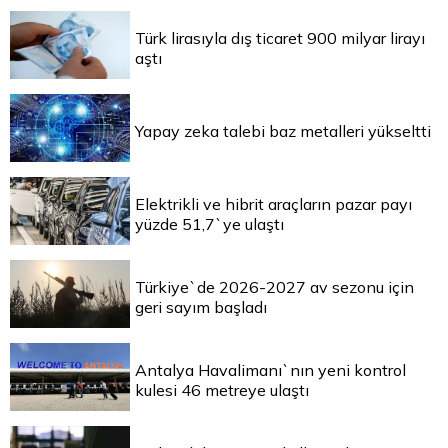
Türk lirasıyla dış ticaret 900 milyar lirayı
aştı
Yapay zeka talebi baz metalleri yükseltti
Elektrikli ve hibrit araçların pazar payı
yüzde 51,7`ye ulaştı
Türkiye`de 2026-2027 av sezonu için
geri sayım başladı
Antalya Havalimanı`nın yeni kontrol
kulesi 46 metreye ulaştı