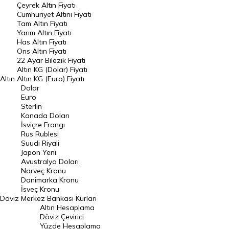
Çeyrek Altın Fiyatı
Endeksler
Cumhuriyet Altını Fiyatı
Tam Altın Fiyatı
Yarım Altın Fiyatı
DÖVİZ
Has Altın Fiyatı
Ons Altın Fiyatı
Döviz Kuru
22 Ayar Bilezik Fiyatı
Dolar Kuru
Altın KG (Dolar) Fiyatı
Altın
Altın KG (Euro) Fiyatı
Euro Kuru
Dolar
Euro
Pound Kuru
Sterlin
Kanada Doları
Frank Kuru
İsviçre Frangı
Riyal Kuru
Rus Rublesi
Suudi Riyali
Avustralya Doları
Japon Yeni
Avustralya Doları
Danimarka Kronu Kuru
Norveç Kronu
Danimarka Kronu
Kanada Doları Kuru
İsveç Kronu
Döviz
Merkez Bankası Kurlari
Norveç Kronu Kuru
Altın Hesaplama
İsveç Kronu Kuru
Döviz Çevirici
Yüzde Hesaplama