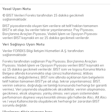
Yasal Uyarı Notu
© BİST Verileri Foreks tarafından 15 dakika gecikmeli
sağlanmaktadır.
BIST piyasalarında oluşan tüm verilere ait telif hakları tamamen
BIST'e ait olup, bu veriler tekrar yayınlanamaz. Pay Piyasası,
Borçlanma Araçları Piyasası, Vadeli İşlem ve Opsiyon Piyasası
verileri BIST kaynaklı en az 15 dakika gecikmeli verilerdir.
Veri Sağlayıcı Uyarı Notu
Veriler FOREKS Bilgi İletişim Hizmetleri A.Ş. tarafından
sağlanmaktadır.
Foreks tarafından sağlanan Pay Piyasası, Borçlanma Araçları
Piyasası, Vadeli İşlem ve Opsiyon Piyasası verileri BIST kaynaklı en
az 15 dakika gecikmeli verilerdir. BIST isim ve logosu Koruma Marka
Belgesi altında korunmakta olup izinsiz kullanılamaz, iktibas
edilemez, değiştirilemez. BIST ismi altında açıklanan tüm belgelerin
telif hakları tamamen BIST'ye ait olup, tekrar yayınlanamaz. BIST,
verinin sekansı, doğruluğu ve tamlığı konusunda herhangi bir garanti
vermez. Veri yayınında oluşabilecek aksaklıklar, verinin ulaşmaması,
gecikmesi, eksik ulaşması, yanlış olması, veri yayın sistemindeki
perfomansın düşmesi veya kesintili olması gibi hallerde Alıcı, Alt Alıcı
ve / veya Kullanıcılarda oluşabilecek herhangi bir zarardan BIST
sorumlu değildir.
Uluslarası döviz piyasası kuru