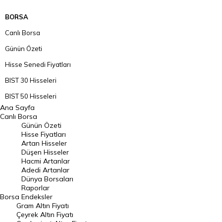
BORSA
Canlı Borsa
Günün Özeti
Hisse Senedi Fiyatları
BIST 30 Hisseleri
BIST 50 Hisseleri
Ana Sayfa
BIST 100 Hisseleri
Canlı Borsa
Günün Özeti
En Çok Artan Hisseler
Hisse Fiyatları
Artan Hisseler
En Çok Düşen Hisseler
Düşen Hisseler
Hacmi Artanlar
Hacmi Artanlar
Adedi Artanlar
Geçmiş Kapanışlar
Dünya Borsaları
Raporlar
Dünya Borsaları
Borsa
Endeksler
Gram Altın Fiyatı
Raporlar
Çeyrek Altın Fiyatı