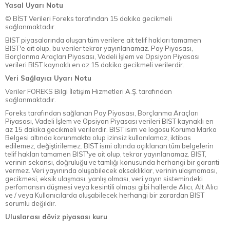
Yasal Uyarı Notu
© BİST Verileri Foreks tarafından 15 dakika gecikmeli
sağlanmaktadır.
BIST piyasalarında oluşan tüm verilere ait telif hakları tamamen
BIST'e ait olup, bu veriler tekrar yayınlanamaz. Pay Piyasası,
Borçlanma Araçları Piyasası, Vadeli İşlem ve Opsiyon Piyasası
verileri BIST kaynaklı en az 15 dakika gecikmeli verilerdir.
Veri Sağlayıcı Uyarı Notu
Veriler FOREKS Bilgi İletişim Hizmetleri A.Ş. tarafından
sağlanmaktadır.
Foreks tarafından sağlanan Pay Piyasası, Borçlanma Araçları
Piyasası, Vadeli İşlem ve Opsiyon Piyasası verileri BIST kaynaklı en
az 15 dakika gecikmeli verilerdir. BIST isim ve logosu Koruma Marka
Belgesi altında korunmakta olup izinsiz kullanılamaz, iktibas
edilemez, değiştirilemez. BIST ismi altında açıklanan tüm belgelerin
telif hakları tamamen BIST'ye ait olup, tekrar yayınlanamaz. BIST,
verinin sekansı, doğruluğu ve tamlığı konusunda herhangi bir garanti
vermez. Veri yayınında oluşabilecek aksaklıklar, verinin ulaşmaması,
gecikmesi, eksik ulaşması, yanlış olması, veri yayın sistemindeki
perfomansın düşmesi veya kesintili olması gibi hallerde Alıcı, Alt Alıcı
ve / veya Kullanıcılarda oluşabilecek herhangi bir zarardan BIST
sorumlu değildir.
Uluslarası döviz piyasası kuru