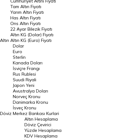
Endeksler
Cumhuriyet Altını Fiyatı
Tam Altın Fiyatı
Yarım Altın Fiyatı
DÖVİZ
Has Altın Fiyatı
Ons Altın Fiyatı
Döviz Kuru
22 Ayar Bilezik Fiyatı
Dolar Kuru
Altın KG (Dolar) Fiyatı
Altın
Altın KG (Euro) Fiyatı
Euro Kuru
Dolar
Euro
Pound Kuru
Sterlin
Kanada Doları
Frank Kuru
İsviçre Frangı
Riyal Kuru
Rus Rublesi
Suudi Riyali
Avustralya Doları
Japon Yeni
Avustralya Doları
Danimarka Kronu Kuru
Norveç Kronu
Danimarka Kronu
Kanada Doları Kuru
İsveç Kronu
Döviz
Merkez Bankası Kurlari
Norveç Kronu Kuru
Altın Hesaplama
İsveç Kronu Kuru
Döviz Çevirici
Yüzde Hesaplama
Japon Yeni Kuru
KDV Hesaplama