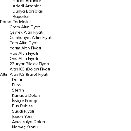
Hacmi Artanlar
Adedi Artanlar
Geçmiş Kapanışlar
Dünya Borsaları
Raporlar
Dünya Borsaları
Borsa
Endeksler
Gram Altın Fiyatı
Raporlar
Çeyrek Altın Fiyatı
Endeksler
Cumhuriyet Altını Fiyatı
Tam Altın Fiyatı
Yarım Altın Fiyatı
DÖVİZ
Has Altın Fiyatı
Ons Altın Fiyatı
Döviz Kuru
22 Ayar Bilezik Fiyatı
Dolar Kuru
Altın KG (Dolar) Fiyatı
Altın
Altın KG (Euro) Fiyatı
Euro Kuru
Dolar
Euro
Pound Kuru
Sterlin
Kanada Doları
Frank Kuru
İsviçre Frangı
Riyal Kuru
Rus Rublesi
Suudi Riyali
Avustralya Doları
Japon Yeni
Avustralya Doları
Danimarka Kronu Kuru
Norveç Kronu