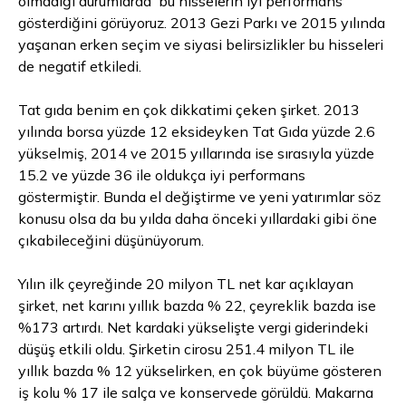
olmadığı durumlarda bu hisselerin iyi performans
gösterdiğini görüyoruz. 2013 Gezi Parkı ve 2015 yılında
yaşanan erken seçim ve siyasi belirsizlikler bu hisseleri
de negatif etkiledi.
Tat gıda benim en çok dikkatimi çeken şirket. 2013
yılında
borsa
yüzde 12 eksideyken Tat Gıda yüzde 2.6
yükselmiş, 2014 ve 2015 yıllarında ise sırasıyla yüzde
15.2 ve yüzde 36 ile oldukça iyi performans
göstermiştir. Bunda el değiştirme ve yeni yatırımlar söz
konusu olsa da bu yılda daha önceki yıllardaki gibi öne
çıkabileceğini düşünüyorum.
Yılın ilk çeyreğinde 20 milyon
TL
net kar açıklayan
şirket, net karını yıllık bazda % 22, çeyreklik bazda ise
%173 artırdı. Net kardaki yükselişte vergi giderindeki
düşüş etkili oldu. Şirketin cirosu 251.4 milyon TL ile
yıllık bazda % 12 yükselirken, en çok büyüme gösteren
iş kolu % 17 ile salça ve konservede görüldü. Makarna