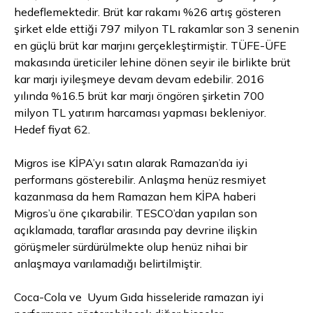
hedeflemektedir. Brüt kar rakamı %26 artış gösteren
şirket elde ettiği 797 milyon TL rakamlar son 3 senenin
en güçlü brüt kar marjını gerçekleştirmiştir. TÜFE-ÜFE
makasında üreticiler lehine dönen seyir ile birlikte brüt
kar marjı iyileşmeye devam devam edebilir. 2016
yılında %16.5 brüt kar marjı öngören şirketin 700
milyon TL yatırım harcaması yapması bekleniyor.
Hedef fiyat 62.
Migros ise KİPA’yı satın alarak Ramazan’da iyi
performans gösterebilir. Anlaşma henüz resmiyet
kazanmasa da hem Ramazan hem KİPA haberi
Migros’u öne çıkarabilir. TESCO’dan yapılan son
açıklamada, taraflar arasında pay devrine ilişkin
görüşmeler sürdürülmekte olup henüz nihai bir
anlaşmaya varılamadığı belirtilmiştir.
Coca-Cola ve
Uyum
Gıda hisseleride ramazan iyi