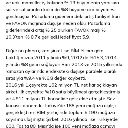
ve unlu mamüller iş kolunda % 13 büyümenin yanı sıra
süt ve süt ürünleri kolunda %8 büyüme ciro büyümesi
görülmüştür. Pazarlama giderlerindeki artış faaliyet karı
ve FAVÖK marjında düşüşe neden oldu. Pazarlama
giderlerindeki artış % 25 olurken FAVÖK marjı %
10.3’ten % 8.7’e geriledi.Hedef fiyat 5.9.
Diğer ön plana çıkan şirket ise BİM. Yıllara göre
baktığımızda 2011 yılında %9, 2012’de %15.3, 2014
yılında %8 getiri sağlayan Bim, 2013 ve 2015 yıllarında
ramazan aylarında endeksteki düşüşe paralele olarak
sırasıyla %9.4 ve %6.8 değer kaybetti.
2016 yılı 1.çeyrekte 162 milyon TL net kar açıklayan
şirket, ilk çeyrekte %18 satış büyümesi gerçekleştirmiş
ve 4.811 milyon TL konsolide gelir elde etmiştir. Söz
konusu dönemde Türkiye’de 188 yeni mağaza açılışı
gerçekleştiren BİM, yurtiçinde toplam 5.190 mağaza
sayısına ulaşmıştır. Şirket, 2016 yılında ise Türkiye’de
600, Fas’ta 80, Mısır’da ise 100 yeni mağaza açmayı