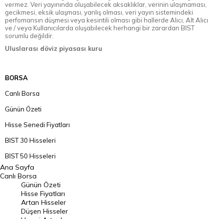
vermez. Veri yayınında oluşabilecek aksaklıklar, verinin ulaşmaması,
gecikmesi, eksik ulaşması, yanlış olması, veri yayın sistemindeki
perfomansın düşmesi veya kesintili olması gibi hallerde Alıcı, Alt Alıcı
ve / veya Kullanıcılarda oluşabilecek herhangi bir zarardan BIST
sorumlu değildir.
Uluslarası döviz piyasası kuru
BORSA
Canlı Borsa
Günün Özeti
Hisse Senedi Fiyatları
BIST 30 Hisseleri
BIST 50 Hisseleri
Ana Sayfa
BIST 100 Hisseleri
Canlı Borsa
Günün Özeti
En Çok Artan Hisseler
Hisse Fiyatları
Artan Hisseler
En Çok Düşen Hisseler
Düşen Hisseler
Hacmi Artanlar