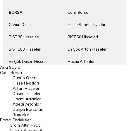
BORSA
Canlı Borsa
Günün Özeti
Hisse Senedi Fiyatları
BIST 30 Hisseleri
BIST 50 Hisseleri
BIST 100 Hisseleri
En Çok Artan Hisseler
En Çok Düşen Hisseler
Hacmi Artanlar
Ana Sayfa
Canlı Borsa
Geçmiş Kapanışlar
Dünya Borsaları
Günün Özeti
Hisse Fiyatları
Raporlar
Endeksler
Artan Hisseler
Düşen Hisseler
Hacmi Artanlar
DÖVİZ
Döviz Kuru
Adedi Artanlar
Dünya Borsaları
Dolar Kuru
Euro Kuru
Raporlar
Borsa
Endeksler
Gram Altın Fiyatı
Pound Kuru
Frank Kuru
Çeyrek Altın Fiyatı