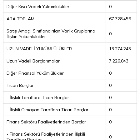
Diğer Kısa Vadeli Yükümlülükler
0
ARA TOPLAM
67.728.456
Satış Amaçlı Sınıflandırılan Varlık Gruplarına
0
İlişkin Yükümlülükler
UZUN VADELİ YÜKÜMLÜLÜKLER
13.274.243
Uzun Vadeli Borçlanmalar
7.226.043
Diğer Finansal Yükümlülükler
0
Ticari Borçlar
0
- İlişkili Taraflara Ticari Borçlar
0
- İlişkili Olmayan Taraflara Ticari Borçlar
0
Finans Sektörü Faaliyetlerinden Borçlar
0
- Finans Sektörü Faaliyetlerinden İlişkili
0
Taraflara Borçlar