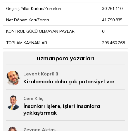
Geçmiş Yıllar Karları/Zararları
30.261.110
Net Dönem Karı/Zararı
41.790.835
KONTROL GÜCÜ OLMAYAN PAYLAR
0
TOPLAM KAYNAKLAR
295.460.768
uzmanpara yazarları
Levent Köprülü
Kiralamada daha çok potansiyel var
Cem Kılıç
İnsanları işlere, işleri insanlara
yaklaştırmak
Zeynep Aktaş