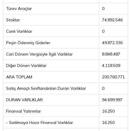
Türev Araçlar
0
Stoklar
74.892.546
Canlı Varlıklar
0
Peşin Ödenmiş Giderler
49.872.336
Cari Dönem Vergisiyle İlgili Varlıklar
8.848.487
Diğer Dönen Varlıklar
4.118.509
ARA TOPLAM
200.760.771
Satış Amaçlı Sınıflandırılan Duran Varlıklar
0
DURAN VARLIKLAR
94.699.997
Finansal Yatırımlar
16.250
- Satılmaya Hazır Finansal Varlıklar
16.250