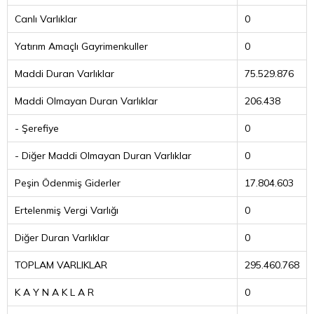
Canlı Varlıklar
0
Yatırım Amaçlı Gayrimenkuller
0
Maddi Duran Varlıklar
75.529.876
Maddi Olmayan Duran Varlıklar
206.438
- Şerefiye
0
- Diğer Maddi Olmayan Duran Varlıklar
0
Peşin Ödenmiş Giderler
17.804.603
Ertelenmiş Vergi Varlığı
0
Diğer Duran Varlıklar
0
TOPLAM VARLIKLAR
295.460.768
K A Y N A K L A R
0