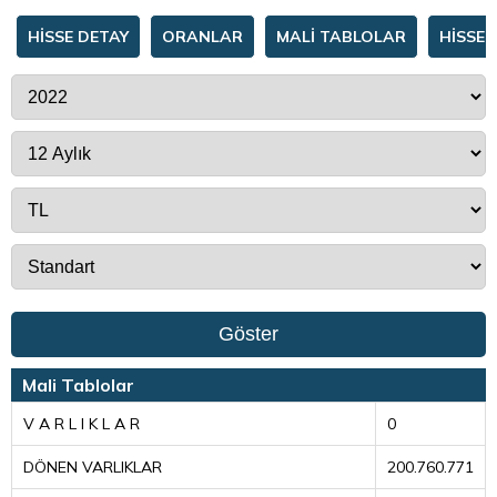
HİSSE DETAY
ORANLAR
MALİ TABLOLAR
HİSSE 
Göster
Mali Tablolar
V A R L I K L A R
0
DÖNEN VARLIKLAR
200.760.771