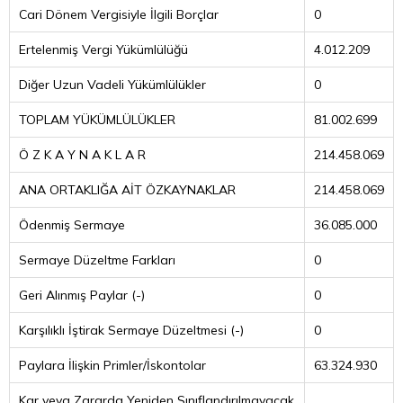
Cari Dönem Vergisiyle İlgili Borçlar
0
Ertelenmiş Vergi Yükümlülüğü
4.012.209
Diğer Uzun Vadeli Yükümlülükler
0
TOPLAM YÜKÜMLÜLÜKLER
81.002.699
Ö Z K A Y N A K L A R
214.458.069
ANA ORTAKLIĞA AİT ÖZKAYNAKLAR
214.458.069
Ödenmiş Sermaye
36.085.000
Sermaye Düzeltme Farkları
0
Geri Alınmış Paylar (-)
0
Karşılıklı İştirak Sermaye Düzeltmesi (-)
0
Paylara İlişkin Primler/İskontolar
63.324.930
Kar veya Zararda Yeniden Sınıflandırılmayacak