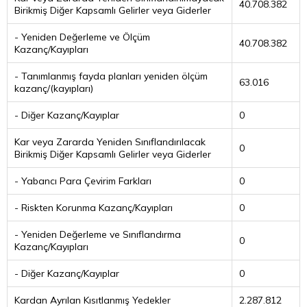
40.708.382
Birikmiş Diğer Kapsamlı Gelirler veya Giderler
- Yeniden Değerleme ve Ölçüm
40.708.382
Kazanç/Kayıpları
- Tanımlanmış fayda planları yeniden ölçüm
63.016
kazanç/(kayıpları)
- Diğer Kazanç/Kayıplar
0
Kar veya Zararda Yeniden Sınıflandırılacak
0
Birikmiş Diğer Kapsamlı Gelirler veya Giderler
- Yabancı Para Çevirim Farkları
0
- Riskten Korunma Kazanç/Kayıpları
0
- Yeniden Değerleme ve Sınıflandırma
0
Kazanç/Kayıpları
- Diğer Kazanç/Kayıplar
0
Kardan Ayrılan Kısıtlanmış Yedekler
2.287.812