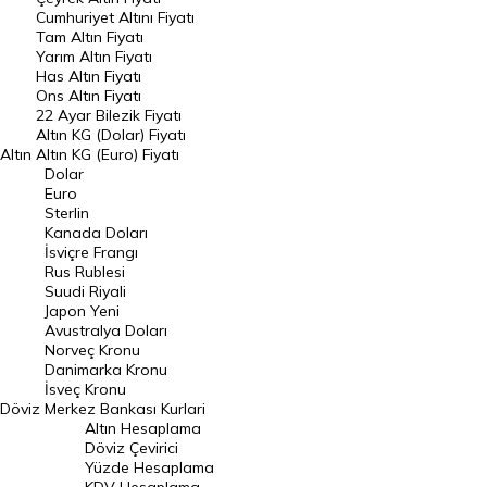
Cumhuriyet Altını Fiyatı
Riyal Kuru
Avustralya Doları
Tam Altın Fiyatı
Yarım Altın Fiyatı
Danimarka Kronu Kuru
Kanada Doları Kuru
Has Altın Fiyatı
Ons Altın Fiyatı
22 Ayar Bilezik Fiyatı
Norveç Kronu Kuru
İsveç Kronu Kuru
Altın KG (Dolar) Fiyatı
Altın
Altın KG (Euro) Fiyatı
Japon Yeni Kuru
Serbest Piyasa Döviz Kurları
Dolar
Euro
Merkez Bankası Döviz Kurları
Sterlin
Kanada Doları
İsviçre Frangı
ALTIN
Altın Fiyatları
Rus Rublesi
Suudi Riyali
Japon Yeni
Gram Altın Fiyatı
Çeyrek Altın Fiyatı
Avustralya Doları
Norveç Kronu
Cumhuriyet Altını Fiyatı
Yarım Altın Fiyatı
Danimarka Kronu
İsveç Kronu
Altın (ONS) Fiyatı
Bilezik Fiyatları
Döviz
Merkez Bankası Kurlari
Altın Hesaplama
Döviz Çevirici
Dolar/Kg Altın Fiyatı
Euro/Kg Altın Fiyatı
Yüzde Hesaplama