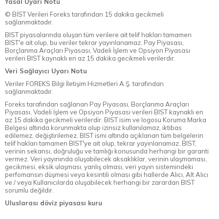
Yasal Uyarı Notu
© BİST Verileri Foreks tarafından 15 dakika gecikmeli
sağlanmaktadır.
BIST piyasalarında oluşan tüm verilere ait telif hakları tamamen
BIST'e ait olup, bu veriler tekrar yayınlanamaz. Pay Piyasası,
Borçlanma Araçları Piyasası, Vadeli İşlem ve Opsiyon Piyasası
verileri BIST kaynaklı en az 15 dakika gecikmeli verilerdir.
Veri Sağlayıcı Uyarı Notu
Veriler FOREKS Bilgi İletişim Hizmetleri A.Ş. tarafından
sağlanmaktadır.
Foreks tarafından sağlanan Pay Piyasası, Borçlanma Araçları
Piyasası, Vadeli İşlem ve Opsiyon Piyasası verileri BIST kaynaklı en
az 15 dakika gecikmeli verilerdir. BIST isim ve logosu Koruma Marka
Belgesi altında korunmakta olup izinsiz kullanılamaz, iktibas
edilemez, değiştirilemez. BIST ismi altında açıklanan tüm belgelerin
telif hakları tamamen BIST'ye ait olup, tekrar yayınlanamaz. BIST,
verinin sekansı, doğruluğu ve tamlığı konusunda herhangi bir garanti
vermez. Veri yayınında oluşabilecek aksaklıklar, verinin ulaşmaması,
gecikmesi, eksik ulaşması, yanlış olması, veri yayın sistemindeki
perfomansın düşmesi veya kesintili olması gibi hallerde Alıcı, Alt Alıcı
ve / veya Kullanıcılarda oluşabilecek herhangi bir zarardan BIST
sorumlu değildir.
Uluslarası döviz piyasası kuru