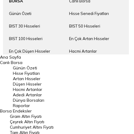
BORSA
Canlı Borsa
Günün Özeti
Hisse Senedi Fiyatları
BIST 30 Hisseleri
BIST 50 Hisseleri
BIST 100 Hisseleri
En Çok Artan Hisseler
En Çok Düşen Hisseler
Hacmi Artanlar
Ana Sayfa
Canlı Borsa
Geçmiş Kapanışlar
Dünya Borsaları
Günün Özeti
Hisse Fiyatları
Raporlar
Endeksler
Artan Hisseler
Düşen Hisseler
Hacmi Artanlar
DÖVİZ
Döviz Kuru
Adedi Artanlar
Dünya Borsaları
Dolar Kuru
Euro Kuru
Raporlar
Borsa
Endeksler
Gram Altın Fiyatı
Pound Kuru
Frank Kuru
Çeyrek Altın Fiyatı
Cumhuriyet Altını Fiyatı
Riyal Kuru
Avustralya Doları
Tam Altın Fiyatı