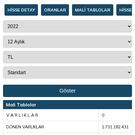
HİSSE DETAY
ORANLAR
MALİ TABLOLAR
HİSSE 
Göster
Mali Tablolar
V A R L I K L A R
0
DÖNEN VARLIKLAR
1.731.182.431