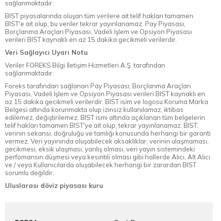
sağlanmaktadır.
BIST piyasalarında oluşan tüm verilere ait telif hakları tamamen
BIST'e ait olup, bu veriler tekrar yayınlanamaz. Pay Piyasası,
Borçlanma Araçları Piyasası, Vadeli İşlem ve Opsiyon Piyasası
verileri BIST kaynaklı en az 15 dakika gecikmeli verilerdir.
Veri Sağlayıcı Uyarı Notu
Veriler FOREKS Bilgi İletişim Hizmetleri A.Ş. tarafından
sağlanmaktadır.
Foreks tarafından sağlanan Pay Piyasası, Borçlanma Araçları
Piyasası, Vadeli İşlem ve Opsiyon Piyasası verileri BIST kaynaklı en
az 15 dakika gecikmeli verilerdir. BIST isim ve logosu Koruma Marka
Belgesi altında korunmakta olup izinsiz kullanılamaz, iktibas
edilemez, değiştirilemez. BIST ismi altında açıklanan tüm belgelerin
telif hakları tamamen BIST'ye ait olup, tekrar yayınlanamaz. BIST,
verinin sekansı, doğruluğu ve tamlığı konusunda herhangi bir garanti
vermez. Veri yayınında oluşabilecek aksaklıklar, verinin ulaşmaması,
gecikmesi, eksik ulaşması, yanlış olması, veri yayın sistemindeki
perfomansın düşmesi veya kesintili olması gibi hallerde Alıcı, Alt Alıcı
ve / veya Kullanıcılarda oluşabilecek herhangi bir zarardan BIST
sorumlu değildir.
Uluslarası döviz piyasası kuru