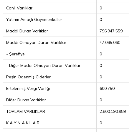
Canlı Varlıklar
0
Yatırım Amaçlı Gayrimenkuller
0
Maddi Duran Varlıklar
796.947.559
Maddi Olmayan Duran Varlıklar
47.085.060
- Şerefiye
0
- Diğer Maddi Olmayan Duran Varlıklar
0
Peşin Ödenmiş Giderler
0
Ertelenmiş Vergi Varlığı
600.750
Diğer Duran Varlıklar
0
TOPLAM VARLIKLAR
2.800.190.989
K A Y N A K L A R
0