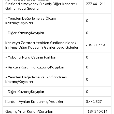
Sınıflandırılmayacak Birikmiş Diğer Kapsamlı
277.441.211
Gelirler veya Giderler
- Yeniden Değerleme ve Ölçüm
0
Kazanç/Kayıpları
- Diğer Kazanç/Kayıplar
0
Kar veya Zararda Yeniden Sınıflandırılacak
-94.685.994
Birikmiş Diğer Kapsamlı Gelirler veya Giderler
- Yabancı Para Çevirim Farkları
0
- Riskten Korunma Kazanç/Kayıpları
0
- Yeniden Değerleme ve Sınıflandırma
0
Kazanç/Kayıpları
- Diğer Kazanç/Kayıplar
0
Kardan Ayrılan Kısıtlanmış Yedekler
3.441.327
Geçmiş Yıllar Karları/Zararları
-187.340.014