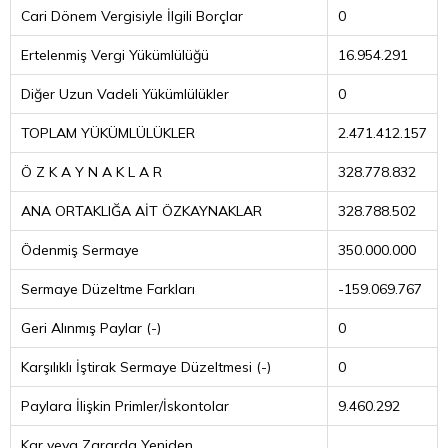
Cari Dönem Vergisiyle İlgili Borçlar
0
Ertelenmiş Vergi Yükümlülüğü
16.954.291
Diğer Uzun Vadeli Yükümlülükler
0
TOPLAM YÜKÜMLÜLÜKLER
2.471.412.157
Ö Z K A Y N A K L A R
328.778.832
ANA ORTAKLIĞA AİT ÖZKAYNAKLAR
328.788.502
Ödenmiş Sermaye
350.000.000
Sermaye Düzeltme Farkları
-159.069.767
Geri Alınmış Paylar (-)
0
Karşılıklı İştirak Sermaye Düzeltmesi (-)
0
Paylara İlişkin Primler/İskontolar
9.460.292
Kar veya Zararda Yeniden