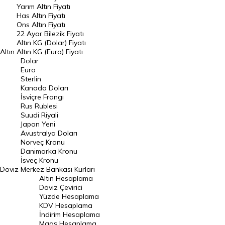
Yarım Altın Fiyatı
Danimarka Kronu Kuru
Kanada Doları Kuru
Has Altın Fiyatı
Ons Altın Fiyatı
22 Ayar Bilezik Fiyatı
Norveç Kronu Kuru
İsveç Kronu Kuru
Altın KG (Dolar) Fiyatı
Altın
Altın KG (Euro) Fiyatı
Japon Yeni Kuru
Serbest Piyasa Döviz Kurları
Dolar
Euro
Merkez Bankası Döviz Kurları
Sterlin
Kanada Doları
İsviçre Frangı
ALTIN
Altın Fiyatları
Rus Rublesi
Suudi Riyali
Japon Yeni
Gram Altın Fiyatı
Çeyrek Altın Fiyatı
Avustralya Doları
Norveç Kronu
Cumhuriyet Altını Fiyatı
Yarım Altın Fiyatı
Danimarka Kronu
İsveç Kronu
Altın (ONS) Fiyatı
Bilezik Fiyatları
Döviz
Merkez Bankası Kurlari
Altın Hesaplama
Döviz Çevirici
Dolar/Kg Altın Fiyatı
Euro/Kg Altın Fiyatı
Yüzde Hesaplama
KDV Hesaplama
Kapalı Çarşı Altın Fiyatları
İndirim Hesaplama
Maaş Hesaplama