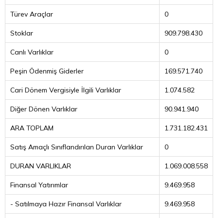
Türev Araçlar
0
Stoklar
909.798.430
Canlı Varlıklar
0
Peşin Ödenmiş Giderler
169.571.740
Cari Dönem Vergisiyle İlgili Varlıklar
1.074.582
Diğer Dönen Varlıklar
90.941.940
ARA TOPLAM
1.731.182.431
Satış Amaçlı Sınıflandırılan Duran Varlıklar
0
DURAN VARLIKLAR
1.069.008.558
Finansal Yatırımlar
9.469.958
- Satılmaya Hazır Finansal Varlıklar
9.469.958