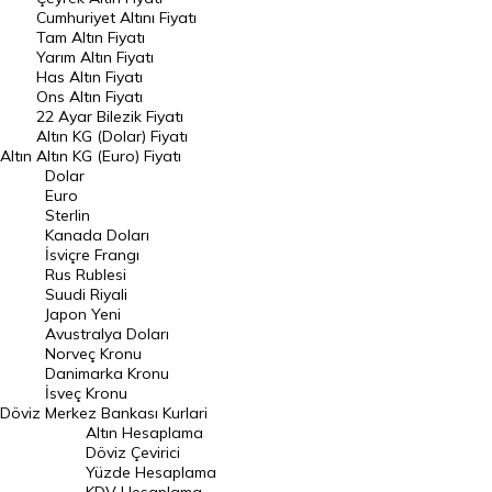
Cumhuriyet Altını Fiyatı
Riyal Kuru
Avustralya Doları
Tam Altın Fiyatı
Yarım Altın Fiyatı
Danimarka Kronu Kuru
Kanada Doları Kuru
Has Altın Fiyatı
Ons Altın Fiyatı
22 Ayar Bilezik Fiyatı
Norveç Kronu Kuru
İsveç Kronu Kuru
Altın KG (Dolar) Fiyatı
Altın
Altın KG (Euro) Fiyatı
Japon Yeni Kuru
Serbest Piyasa Döviz Kurları
Dolar
Euro
Merkez Bankası Döviz Kurları
Sterlin
Kanada Doları
İsviçre Frangı
ALTIN
Altın Fiyatları
Rus Rublesi
Suudi Riyali
Japon Yeni
Gram Altın Fiyatı
Çeyrek Altın Fiyatı
Avustralya Doları
Norveç Kronu
Cumhuriyet Altını Fiyatı
Yarım Altın Fiyatı
Danimarka Kronu
İsveç Kronu
Altın (ONS) Fiyatı
Bilezik Fiyatları
Döviz
Merkez Bankası Kurlari
Altın Hesaplama
Döviz Çevirici
Dolar/Kg Altın Fiyatı
Euro/Kg Altın Fiyatı
Yüzde Hesaplama