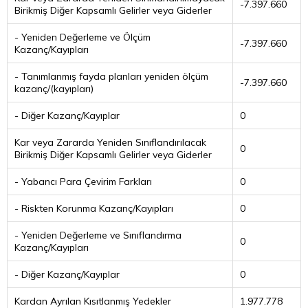
-7.397.660
Birikmiş Diğer Kapsamlı Gelirler veya Giderler
- Yeniden Değerleme ve Ölçüm
-7.397.660
Kazanç/Kayıpları
- Tanımlanmış fayda planları yeniden ölçüm
-7.397.660
kazanç/(kayıpları)
- Diğer Kazanç/Kayıplar
0
Kar veya Zararda Yeniden Sınıflandırılacak
0
Birikmiş Diğer Kapsamlı Gelirler veya Giderler
- Yabancı Para Çevirim Farkları
0
- Riskten Korunma Kazanç/Kayıpları
0
- Yeniden Değerleme ve Sınıflandırma
0
Kazanç/Kayıpları
- Diğer Kazanç/Kayıplar
0
Kardan Ayrılan Kısıtlanmış Yedekler
1.977.778