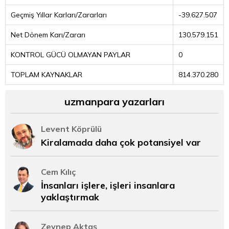
Geçmiş Yıllar Karları/Zararları
-39.627.507
Net Dönem Karı/Zararı
130.579.151
KONTROL GÜCÜ OLMAYAN PAYLAR
0
TOPLAM KAYNAKLAR
814.370.280
uzmanpara yazarları
Levent Köprülü
Kiralamada daha çok potansiyel var
Cem Kılıç
İnsanları işlere, işleri insanlara
yaklaştırmak
Zeynep Aktaş