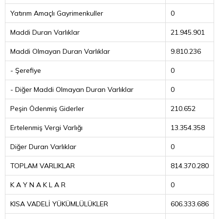
Yatırım Amaçlı Gayrimenkuller
0
Maddi Duran Varlıklar
21.945.901
Maddi Olmayan Duran Varlıklar
9.810.236
- Şerefiye
0
- Diğer Maddi Olmayan Duran Varlıklar
0
Peşin Ödenmiş Giderler
210.652
Ertelenmiş Vergi Varlığı
13.354.358
Diğer Duran Varlıklar
0
TOPLAM VARLIKLAR
814.370.280
K A Y N A K L A R
0
KISA VADELİ YÜKÜMLÜLÜKLER
606.333.686