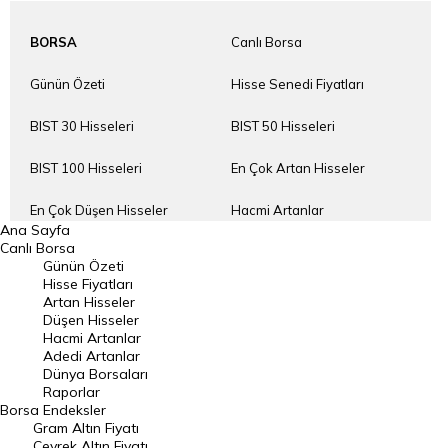
BORSA
Canlı Borsa
Günün Özeti
Hisse Senedi Fiyatları
BIST 30 Hisseleri
BIST 50 Hisseleri
BIST 100 Hisseleri
En Çok Artan Hisseler
En Çok Düşen Hisseler
Hacmi Artanlar
Ana Sayfa
Canlı Borsa
Geçmiş Kapanışlar
Dünya Borsaları
Günün Özeti
Hisse Fiyatları
Raporlar
Endeksler
Artan Hisseler
Düşen Hisseler
Hacmi Artanlar
DÖVİZ
Döviz Kuru
Adedi Artanlar
Dünya Borsaları
Dolar Kuru
Euro Kuru
Raporlar
Borsa
Endeksler
Gram Altın Fiyatı
Pound Kuru
Frank Kuru
Çeyrek Altın Fiyatı