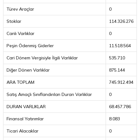
Türev Araçlar
0
Stoklar
114.326.276
Canlı Varlıklar
0
Peşin Ödenmiş Giderler
11.518.564
Cari Dönem Vergisiyle İlgili Varlıklar
535.710
Diğer Dönen Varlıklar
875.144
ARA TOPLAM
745.912.494
Satış Amaçlı Sınıflandırılan Duran Varlıklar
0
DURAN VARLIKLAR
68.457.786
Finansal Yatırımlar
8.083
Ticari Alacaklar
0