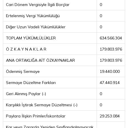
Cari Dönem Vergisiyle İlgili Borçlar
0
Ertelenmiş Vergi Yükümlülüğü
0
Diğer Uzun Vadeli Yükümlülükler
0
TOPLAM YÜKÜMLÜLÜKLER
634.566.304
Ö Z K A Y N A K L A R
179.803.976
ANA ORTAKLIĞA AİT ÖZKAYNAKLAR
179.803.976
Ödenmiş Sermaye
19.440.000
Sermaye Düzeltme Farkları
47.440.914
Geri Alınmış Paylar (-)
0
Karşılıklı İştirak Sermaye Düzeltmesi (-)
0
Paylara İlişkin Primler/İskontolar
29.253.084
Kar veya Zararda Yeniden Sınıflandırılmayacak