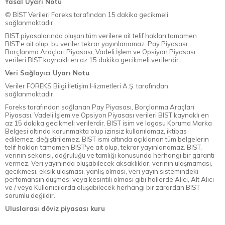
Yasal Uyarı Notu
© BİST Verileri Foreks tarafından 15 dakika gecikmeli
sağlanmaktadır.
BIST piyasalarında oluşan tüm verilere ait telif hakları tamamen
BIST'e ait olup, bu veriler tekrar yayınlanamaz. Pay Piyasası,
Borçlanma Araçları Piyasası, Vadeli İşlem ve Opsiyon Piyasası
verileri BIST kaynaklı en az 15 dakika gecikmeli verilerdir.
Veri Sağlayıcı Uyarı Notu
Veriler FOREKS Bilgi İletişim Hizmetleri A.Ş. tarafından
sağlanmaktadır.
Foreks tarafından sağlanan Pay Piyasası, Borçlanma Araçları
Piyasası, Vadeli İşlem ve Opsiyon Piyasası verileri BIST kaynaklı en
az 15 dakika gecikmeli verilerdir. BIST isim ve logosu Koruma Marka
Belgesi altında korunmakta olup izinsiz kullanılamaz, iktibas
edilemez, değiştirilemez. BIST ismi altında açıklanan tüm belgelerin
telif hakları tamamen BIST'ye ait olup, tekrar yayınlanamaz. BIST,
verinin sekansı, doğruluğu ve tamlığı konusunda herhangi bir garanti
vermez. Veri yayınında oluşabilecek aksaklıklar, verinin ulaşmaması,
gecikmesi, eksik ulaşması, yanlış olması, veri yayın sistemindeki
perfomansın düşmesi veya kesintili olması gibi hallerde Alıcı, Alt Alıcı
ve / veya Kullanıcılarda oluşabilecek herhangi bir zarardan BIST
sorumlu değildir.
Uluslarası döviz piyasası kuru