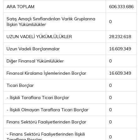
ARA TOPLAM
606.333.686
Satış Amaçlı Sınıflandırılan Varlık Gruplarına
0
İlişkin Yükümlülükler
UZUN VADELİ YÜKÜMLÜLÜKLER
28.232.618
Uzun Vadeli Borçlanmalar
16.609.349
Diğer Finansal Yükümlülükler
0
Finansal Kiralama İşlemlerinden Borçlar
16.609.349
Ticari Borçlar
0
- İlişkili Taraflara Ticari Borçlar
0
- İlişkili Olmayan Taraflara Ticari Borçlar
0
Finans Sektörü Faaliyetlerinden Borçlar
0
- Finans Sektörü Faaliyetlerinden İlişkili
0
Taraflara Borçlar