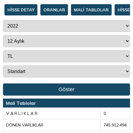
HİSSE DETAY
ORANLAR
MALİ TABLOLAR
HİSSE 
Göster
Mali Tablolar
V A R L I K L A R
0
DÖNEN VARLIKLAR
745.912.494