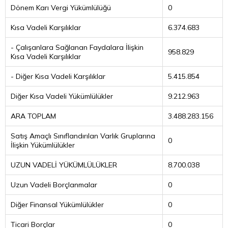
Dönem Karı Vergi Yükümlülüğü
0
Kısa Vadeli Karşılıklar
6.374.683
- Çalışanlara Sağlanan Faydalara İlişkin
958.829
Kısa Vadeli Karşılıklar
- Diğer Kısa Vadeli Karşılıklar
5.415.854
Diğer Kısa Vadeli Yükümlülükler
9.212.963
ARA TOPLAM
3.488.283.156
Satış Amaçlı Sınıflandırılan Varlık Gruplarına
0
İlişkin Yükümlülükler
UZUN VADELİ YÜKÜMLÜLÜKLER
8.700.038
Uzun Vadeli Borçlanmalar
0
Diğer Finansal Yükümlülükler
0
Ticari Borçlar
0