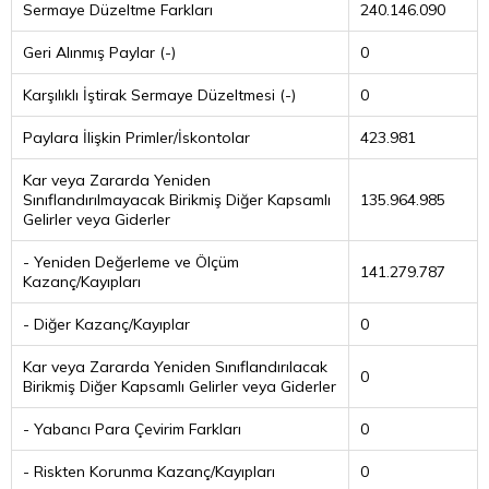
Sermaye Düzeltme Farkları
240.146.090
Geri Alınmış Paylar (-)
0
Karşılıklı İştirak Sermaye Düzeltmesi (-)
0
Paylara İlişkin Primler/İskontolar
423.981
Kar veya Zararda Yeniden
Sınıflandırılmayacak Birikmiş Diğer Kapsamlı
135.964.985
Gelirler veya Giderler
- Yeniden Değerleme ve Ölçüm
141.279.787
Kazanç/Kayıpları
- Diğer Kazanç/Kayıplar
0
Kar veya Zararda Yeniden Sınıflandırılacak
0
Birikmiş Diğer Kapsamlı Gelirler veya Giderler
- Yabancı Para Çevirim Farkları
0
- Riskten Korunma Kazanç/Kayıpları
0