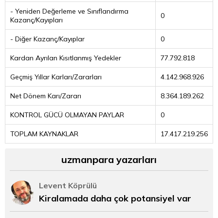
- Yeniden Değerleme ve Sınıflandırma
0
Kazanç/Kayıpları
- Diğer Kazanç/Kayıplar
0
Kardan Ayrılan Kısıtlanmış Yedekler
77.792.818
Geçmiş Yıllar Karları/Zararları
4.142.968.926
Net Dönem Karı/Zararı
8.364.189.262
KONTROL GÜCÜ OLMAYAN PAYLAR
0
TOPLAM KAYNAKLAR
17.417.219.256
uzmanpara yazarları
Levent Köprülü
Kiralamada daha çok potansiyel var