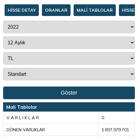
HİSSE DETAY
ORANLAR
MALİ TABLOLAR
HİSSE 
Göster
Mali Tablolar
V A R L I K L A R
0
DÖNEN VARLIKLAR
1.837.079.701