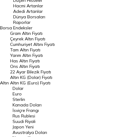
Düşen Hisseler
Hacmi Artanlar
DÖVİZ
Döviz Kuru
Adedi Artanlar
Dünya Borsaları
Dolar Kuru
Euro Kuru
Raporlar
Borsa
Endeksler
Gram Altın Fiyatı
Pound Kuru
Frank Kuru
Çeyrek Altın Fiyatı
Cumhuriyet Altını Fiyatı
Riyal Kuru
Avustralya Doları
Tam Altın Fiyatı
Yarım Altın Fiyatı
Danimarka Kronu Kuru
Kanada Doları Kuru
Has Altın Fiyatı
Ons Altın Fiyatı
22 Ayar Bilezik Fiyatı
Norveç Kronu Kuru
İsveç Kronu Kuru
Altın KG (Dolar) Fiyatı
Altın
Altın KG (Euro) Fiyatı
Japon Yeni Kuru
Serbest Piyasa Döviz Kurları
Dolar
Euro
Merkez Bankası Döviz Kurları
Sterlin
Kanada Doları
İsviçre Frangı
ALTIN
Altın Fiyatları
Rus Rublesi
Suudi Riyali
Japon Yeni
Gram Altın Fiyatı
Çeyrek Altın Fiyatı
Avustralya Doları