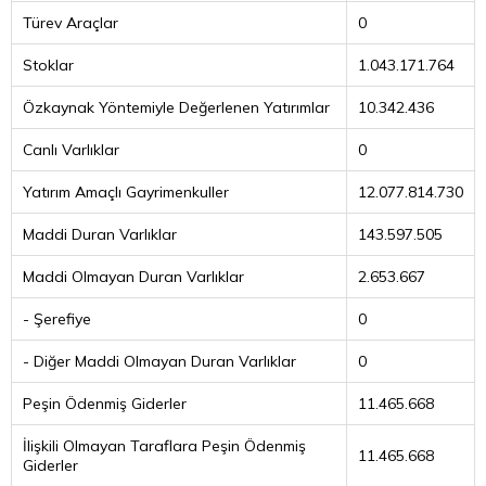
Türev Araçlar
0
Stoklar
1.043.171.764
Özkaynak Yöntemiyle Değerlenen Yatırımlar
10.342.436
Canlı Varlıklar
0
Yatırım Amaçlı Gayrimenkuller
12.077.814.730
Maddi Duran Varlıklar
143.597.505
Maddi Olmayan Duran Varlıklar
2.653.667
- Şerefiye
0
- Diğer Maddi Olmayan Duran Varlıklar
0
Peşin Ödenmiş Giderler
11.465.668
İlişkili Olmayan Taraflara Peşin Ödenmiş
11.465.668
Giderler