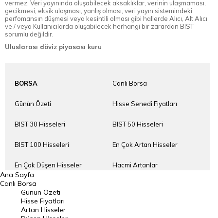
vermez. Veri yayınında oluşabilecek aksaklıklar, verinin ulaşmaması,
gecikmesi, eksik ulaşması, yanlış olması, veri yayın sistemindeki
perfomansın düşmesi veya kesintili olması gibi hallerde Alıcı, Alt Alıcı
ve / veya Kullanıcılarda oluşabilecek herhangi bir zarardan BIST
sorumlu değildir.
Uluslarası döviz piyasası kuru
BORSA
Canlı Borsa
Günün Özeti
Hisse Senedi Fiyatları
BIST 30 Hisseleri
BIST 50 Hisseleri
BIST 100 Hisseleri
En Çok Artan Hisseler
En Çok Düşen Hisseler
Hacmi Artanlar
Ana Sayfa
Canlı Borsa
Geçmiş Kapanışlar
Dünya Borsaları
Günün Özeti
Hisse Fiyatları
Raporlar
Endeksler
Artan Hisseler