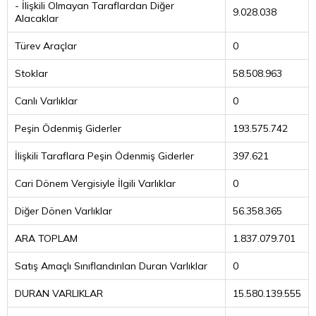
- İlişkili Olmayan Taraflardan Diğer
9.028.038
Alacaklar
Türev Araçlar
0
Stoklar
58.508.963
Canlı Varlıklar
0
Peşin Ödenmiş Giderler
193.575.742
İlişkili Taraflara Peşin Ödenmiş Giderler
397.621
Cari Dönem Vergisiyle İlgili Varlıklar
0
Diğer Dönen Varlıklar
56.358.365
ARA TOPLAM
1.837.079.701
Satış Amaçlı Sınıflandırılan Duran Varlıklar
0
DURAN VARLIKLAR
15.580.139.555