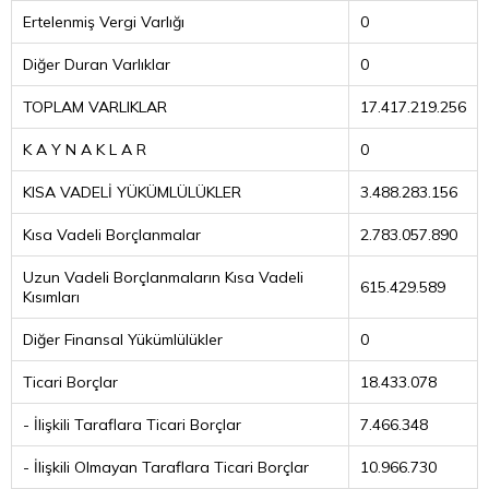
Ertelenmiş Vergi Varlığı
0
Diğer Duran Varlıklar
0
TOPLAM VARLIKLAR
17.417.219.256
K A Y N A K L A R
0
KISA VADELİ YÜKÜMLÜLÜKLER
3.488.283.156
Kısa Vadeli Borçlanmalar
2.783.057.890
Uzun Vadeli Borçlanmaların Kısa Vadeli
615.429.589
Kısımları
Diğer Finansal Yükümlülükler
0
Ticari Borçlar
18.433.078
- İlişkili Taraflara Ticari Borçlar
7.466.348
- İlişkili Olmayan Taraflara Ticari Borçlar
10.966.730