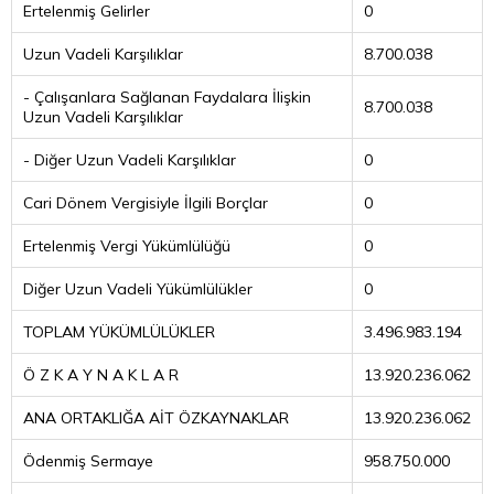
Ertelenmiş Gelirler
0
Uzun Vadeli Karşılıklar
8.700.038
- Çalışanlara Sağlanan Faydalara İlişkin
8.700.038
Uzun Vadeli Karşılıklar
- Diğer Uzun Vadeli Karşılıklar
0
Cari Dönem Vergisiyle İlgili Borçlar
0
Ertelenmiş Vergi Yükümlülüğü
0
Diğer Uzun Vadeli Yükümlülükler
0
TOPLAM YÜKÜMLÜLÜKLER
3.496.983.194
Ö Z K A Y N A K L A R
13.920.236.062
ANA ORTAKLIĞA AİT ÖZKAYNAKLAR
13.920.236.062
Ödenmiş Sermaye
958.750.000