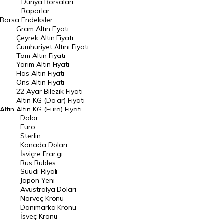
Dünya Borsaları
Dolar Kuru
Euro Kuru
Raporlar
Borsa
Endeksler
Gram Altın Fiyatı
Pound Kuru
Frank Kuru
Çeyrek Altın Fiyatı
Cumhuriyet Altını Fiyatı
Riyal Kuru
Avustralya Doları
Tam Altın Fiyatı
Yarım Altın Fiyatı
Danimarka Kronu Kuru
Kanada Doları Kuru
Has Altın Fiyatı
Ons Altın Fiyatı
22 Ayar Bilezik Fiyatı
Norveç Kronu Kuru
İsveç Kronu Kuru
Altın KG (Dolar) Fiyatı
Altın
Altın KG (Euro) Fiyatı
Japon Yeni Kuru
Serbest Piyasa Döviz Kurları
Dolar
Euro
Merkez Bankası Döviz Kurları
Sterlin
Kanada Doları
İsviçre Frangı
ALTIN
Altın Fiyatları
Rus Rublesi
Suudi Riyali
Japon Yeni
Gram Altın Fiyatı
Çeyrek Altın Fiyatı
Avustralya Doları
Norveç Kronu
Cumhuriyet Altını Fiyatı
Yarım Altın Fiyatı
Danimarka Kronu
İsveç Kronu