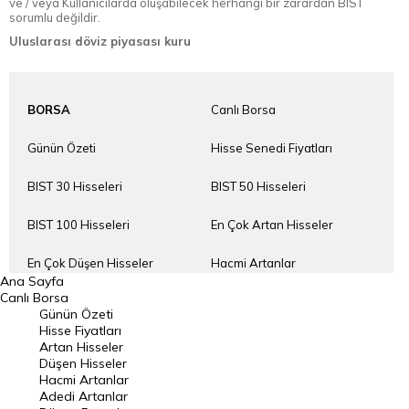
ve / veya Kullanıcılarda oluşabilecek herhangi bir zarardan BIST
sorumlu değildir.
Uluslarası döviz piyasası kuru
BORSA
Canlı Borsa
Günün Özeti
Hisse Senedi Fiyatları
BIST 30 Hisseleri
BIST 50 Hisseleri
BIST 100 Hisseleri
En Çok Artan Hisseler
En Çok Düşen Hisseler
Hacmi Artanlar
Ana Sayfa
Canlı Borsa
Geçmiş Kapanışlar
Dünya Borsaları
Günün Özeti
Hisse Fiyatları
Raporlar
Endeksler
Artan Hisseler
Düşen Hisseler
Hacmi Artanlar
DÖVİZ
Döviz Kuru
Adedi Artanlar