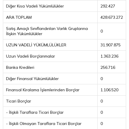
Diğer Kısa Vadeli Yükümlülükler
292.427
ARA TOPLAM
428.673.272
Satış Amaçlı Sınıflandırılan Varlık Gruplarına
0
İlişkin Yükümlülükler
UZUN VADELİ YÜKÜMLÜLÜKLER
31.907.875
Uzun Vadeli Borçlanmalar
1.363.236
Banka Kredileri
256.716
Diğer Finansal Yükümlülükler
0
Finansal Kiralama İşlemlerinden Borçlar
1.106.520
Ticari Borçlar
0
- İlişkili Taraflara Ticari Borçlar
0
- İlişkili Olmayan Taraflara Ticari Borçlar
0