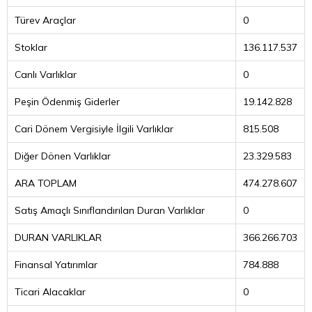
Türev Araçlar
0
Stoklar
136.117.537
Canlı Varlıklar
0
Peşin Ödenmiş Giderler
19.142.828
Cari Dönem Vergisiyle İlgili Varlıklar
815.508
Diğer Dönen Varlıklar
23.329.583
ARA TOPLAM
474.278.607
Satış Amaçlı Sınıflandırılan Duran Varlıklar
0
DURAN VARLIKLAR
366.266.703
Finansal Yatırımlar
784.888
Ticari Alacaklar
0