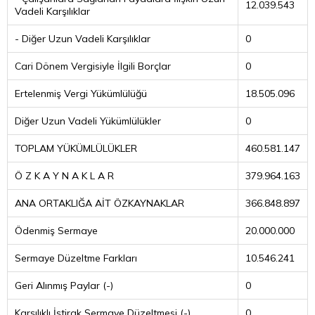
12.039.543
Vadeli Karşılıklar
- Diğer Uzun Vadeli Karşılıklar
0
Cari Dönem Vergisiyle İlgili Borçlar
0
Ertelenmiş Vergi Yükümlülüğü
18.505.096
Diğer Uzun Vadeli Yükümlülükler
0
TOPLAM YÜKÜMLÜLÜKLER
460.581.147
Ö Z K A Y N A K L A R
379.964.163
ANA ORTAKLIĞA AİT ÖZKAYNAKLAR
366.848.897
Ödenmiş Sermaye
20.000.000
Sermaye Düzeltme Farkları
10.546.241
Geri Alınmış Paylar (-)
0
Karşılıklı İştirak Sermaye Düzeltmesi (-)
0