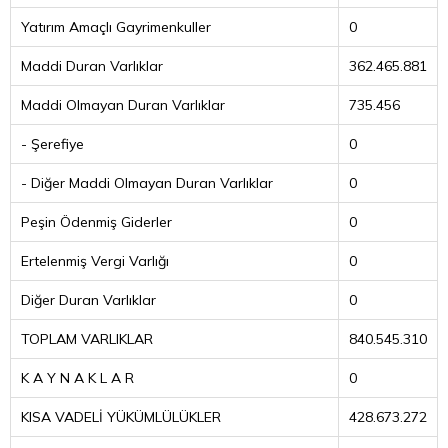
Yatırım Amaçlı Gayrimenkuller
0
Maddi Duran Varlıklar
362.465.881
Maddi Olmayan Duran Varlıklar
735.456
- Şerefiye
0
- Diğer Maddi Olmayan Duran Varlıklar
0
Peşin Ödenmiş Giderler
0
Ertelenmiş Vergi Varlığı
0
Diğer Duran Varlıklar
0
TOPLAM VARLIKLAR
840.545.310
K A Y N A K L A R
0
KISA VADELİ YÜKÜMLÜLÜKLER
428.673.272