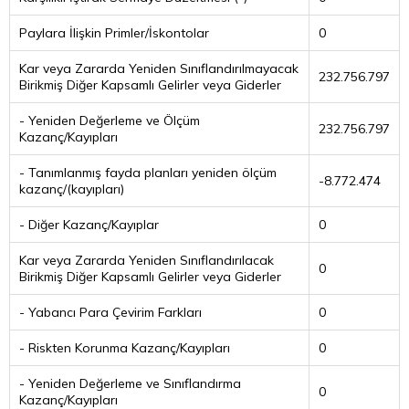
Paylara İlişkin Primler/İskontolar
0
Kar veya Zararda Yeniden Sınıflandırılmayacak
232.756.797
Birikmiş Diğer Kapsamlı Gelirler veya Giderler
- Yeniden Değerleme ve Ölçüm
232.756.797
Kazanç/Kayıpları
- Tanımlanmış fayda planları yeniden ölçüm
-8.772.474
kazanç/(kayıpları)
- Diğer Kazanç/Kayıplar
0
Kar veya Zararda Yeniden Sınıflandırılacak
0
Birikmiş Diğer Kapsamlı Gelirler veya Giderler
- Yabancı Para Çevirim Farkları
0
- Riskten Korunma Kazanç/Kayıpları
0
- Yeniden Değerleme ve Sınıflandırma
0
Kazanç/Kayıpları