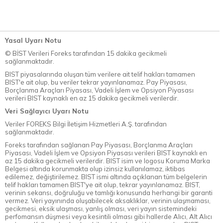
Yasal Uyarı Notu
© BİST Verileri Foreks tarafından 15 dakika gecikmeli
sağlanmaktadır.
BIST piyasalarında oluşan tüm verilere ait telif hakları tamamen
BIST'e ait olup, bu veriler tekrar yayınlanamaz. Pay Piyasası,
Borçlanma Araçları Piyasası, Vadeli İşlem ve Opsiyon Piyasası
verileri BIST kaynaklı en az 15 dakika gecikmeli verilerdir.
Veri Sağlayıcı Uyarı Notu
Veriler FOREKS Bilgi İletişim Hizmetleri A.Ş. tarafından
sağlanmaktadır.
Foreks tarafından sağlanan Pay Piyasası, Borçlanma Araçları
Piyasası, Vadeli İşlem ve Opsiyon Piyasası verileri BIST kaynaklı en
az 15 dakika gecikmeli verilerdir. BIST isim ve logosu Koruma Marka
Belgesi altında korunmakta olup izinsiz kullanılamaz, iktibas
edilemez, değiştirilemez. BIST ismi altında açıklanan tüm belgelerin
telif hakları tamamen BIST'ye ait olup, tekrar yayınlanamaz. BIST,
verinin sekansı, doğruluğu ve tamlığı konusunda herhangi bir garanti
vermez. Veri yayınında oluşabilecek aksaklıklar, verinin ulaşmaması,
gecikmesi, eksik ulaşması, yanlış olması, veri yayın sistemindeki
perfomansın düşmesi veya kesintili olması gibi hallerde Alıcı, Alt Alıcı