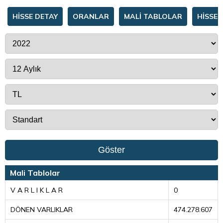
HİSSE DETAY
ORANLAR
MALİ TABLOLAR
HİSSE 
Göster
Mali Tablolar
V A R L I K L A R
0
DÖNEN VARLIKLAR
474.278.607