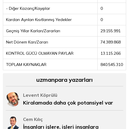
- Diğer Kazanç/Kayıplar
0
Kardan Ayrılan Kısıtlanmış Yedekler
0
Geçmiş Yıllar Karları/Zararları
29.155.991
Net Dönem Karı/Zararı
74.389.868
KONTROL GÜCÜ OLMAYAN PAYLAR
13.115.266
TOPLAM KAYNAKLAR
840.545.310
uzmanpara yazarları
Levent Köprülü
Kiralamada daha çok potansiyel var
Cem Kılıç
İnsanları işlere, işleri insanlara