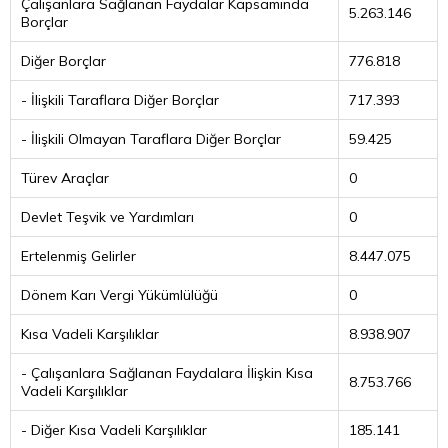
Çalışanlara Sağlanan Faydalar Kapsamında
5.263.146
Borçlar
Diğer Borçlar
776.818
- İlişkili Taraflara Diğer Borçlar
717.393
- İlişkili Olmayan Taraflara Diğer Borçlar
59.425
Türev Araçlar
0
Devlet Teşvik ve Yardımları
0
Ertelenmiş Gelirler
8.447.075
Dönem Karı Vergi Yükümlülüğü
0
Kısa Vadeli Karşılıklar
8.938.907
- Çalışanlara Sağlanan Faydalara İlişkin Kısa
8.753.766
Vadeli Karşılıklar
- Diğer Kısa Vadeli Karşılıklar
185.141