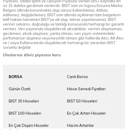
Piyasası, Vadeli İşlem ve Opsiyon Piyasası verileri BIST kaynaklı en
az 15 dakika gecikmeli verilerdir. BIST isim ve logosu Koruma Marka
Belgesi altında korunmakta olup izinsiz kullanılamaz, iktibas
edilemez, değiştirilemez. BIST ismi altında açıklanan tüm belgelerin
telif hakları tamamen BIST'ye ait olup, tekrar yayınlanamaz. BIST,
verinin sekansı, doğruluğu ve tamlığı konusunda herhangi bir garanti
vermez. Veri yayınında oluşabilecek aksaklıklar, verinin ulaşmaması,
gecikmesi, eksik ulaşması, yanlış olması, veri yayın sistemindeki
perfomansın düşmesi veya kesintili olması gibi hallerde Alıcı, Alt Alıcı
ve / veya Kullanıcılarda oluşabilecek herhangi bir zarardan BIST
sorumlu değildir.
Uluslarası döviz piyasası kuru
BORSA
Canlı Borsa
Günün Özeti
Hisse Senedi Fiyatları
BIST 30 Hisseleri
BIST 50 Hisseleri
BIST 100 Hisseleri
En Çok Artan Hisseler
En Çok Düşen Hisseler
Hacmi Artanlar