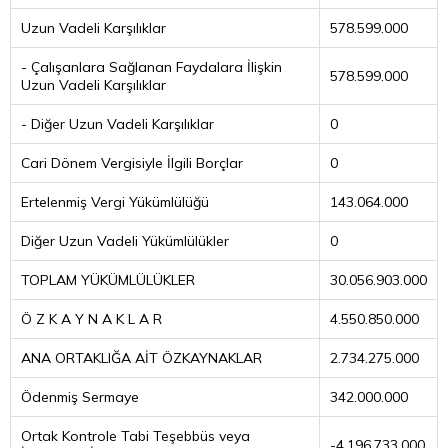
Uzun Vadeli Karşılıklar
578.599.000
- Çalışanlara Sağlanan Faydalara İlişkin
578.599.000
Uzun Vadeli Karşılıklar
- Diğer Uzun Vadeli Karşılıklar
0
Cari Dönem Vergisiyle İlgili Borçlar
0
Ertelenmiş Vergi Yükümlülüğü
143.064.000
Diğer Uzun Vadeli Yükümlülükler
0
TOPLAM YÜKÜMLÜLÜKLER
30.056.903.000
Ö Z K A Y N A K L A R
4.550.850.000
ANA ORTAKLIĞA AİT ÖZKAYNAKLAR
2.734.275.000
Ödenmiş Sermaye
342.000.000
Ortak Kontrole Tabi Teşebbüs veya
-4.196.733.000