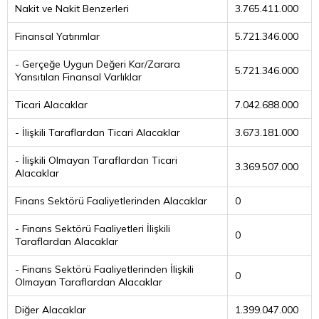
Nakit ve Nakit Benzerleri
3.765.411.000
Finansal Yatırımlar
5.721.346.000
- Gerçeğe Uygun Değeri Kar/Zarara
5.721.346.000
Yansıtılan Finansal Varlıklar
Ticari Alacaklar
7.042.688.000
- İlişkili Taraflardan Ticari Alacaklar
3.673.181.000
- İlişkili Olmayan Taraflardan Ticari
3.369.507.000
Alacaklar
Finans Sektörü Faaliyetlerinden Alacaklar
0
- Finans Sektörü Faaliyetleri İlişkili
0
Taraflardan Alacaklar
- Finans Sektörü Faaliyetlerinden İlişkili
0
Olmayan Taraflardan Alacaklar
Diğer Alacaklar
1.399.047.000