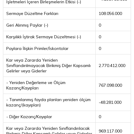
İşletmeleri İçeren Birleşmelerin Etkisi (-)
Sermaye Düzeltme Farkları
108.056.000
Geri Alınmış Paylar (-)
0
Karşılıklı İştirak Sermaye Düzeltmesi (-)
0
Paylara İlişkin Primler/İskontolar
0
Kar veya Zararda Yeniden
Sınıflandırılmayacak Birikmiş Diğer Kapsamlı
2.770.412.000
Gelirler veya Giderler
- Yeniden Değerleme ve Ölçüm
767.098.000
Kazanç/Kayıpları
- Tanımlanmış fayda planları yeniden ölçüm
-48.281.000
kazanç/(kayıpları)
- Diğer Kazanç/Kayıplar
0
Kar veya Zararda Yeniden Sınıflandırılacak
969.117.000
Birikmiş Diğer Kapsamlı Gelirler veya Giderler