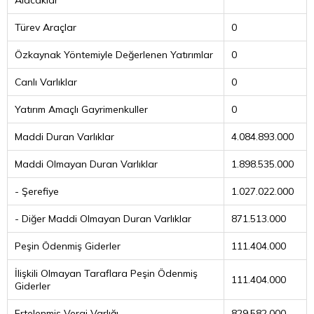
Alacaklar
Türev Araçlar
0
Özkaynak Yöntemiyle Değerlenen Yatırımlar
0
Canlı Varlıklar
0
Yatırım Amaçlı Gayrimenkuller
0
Maddi Duran Varlıklar
4.084.893.000
Maddi Olmayan Duran Varlıklar
1.898.535.000
- Şerefiye
1.027.022.000
- Diğer Maddi Olmayan Duran Varlıklar
871.513.000
Peşin Ödenmiş Giderler
111.404.000
İlişkili Olmayan Taraflara Peşin Ödenmiş
111.404.000
Giderler
Ertelenmiş Vergi Varlığı
829.582.000