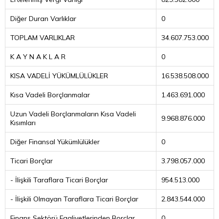
Diğer Duran Varlıklar
0
TOPLAM VARLIKLAR
34.607.753.000
K A Y N A K L A R
0
KISA VADELİ YÜKÜMLÜLÜKLER
16.538.508.000
Kısa Vadeli Borçlanmalar
1.463.691.000
Uzun Vadeli Borçlanmaların Kısa Vadeli
9.968.876.000
Kısımları
Diğer Finansal Yükümlülükler
0
Ticari Borçlar
3.798.057.000
- İlişkili Taraflara Ticari Borçlar
954.513.000
- İlişkili Olmayan Taraflara Ticari Borçlar
2.843.544.000
Finans Sektörü Faaliyetlerinden Borçlar
0