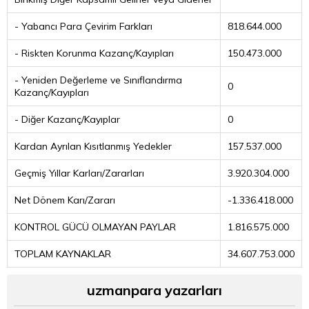
- Yabancı Para Çevirim Farkları
818.644.000
- Riskten Korunma Kazanç/Kayıpları
150.473.000
- Yeniden Değerleme ve Sınıflandırma
0
Kazanç/Kayıpları
- Diğer Kazanç/Kayıplar
0
Kardan Ayrılan Kısıtlanmış Yedekler
157.537.000
Geçmiş Yıllar Karları/Zararları
3.920.304.000
Net Dönem Karı/Zararı
-1.336.418.000
KONTROL GÜCÜ OLMAYAN PAYLAR
1.816.575.000
TOPLAM KAYNAKLAR
34.607.753.000
uzmanpara yazarları