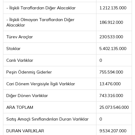
- İlişkili Taraflardan Diğer Alacaklar
1.212.135.000
- İlişkili Olmayan Taraflardan Diğer
186.912.000
Alacaklar
Türev Araçlar
230.533.000
Stoklar
5.402.135.000
Canlı Varlıklar
0
Peşin Ödenmiş Giderler
755.594.000
Cari Dönem Vergisiyle İlgili Varlıklar
13.476.000
Diğer Dönen Varlıklar
743.316.000
ARA TOPLAM
25.073.546.000
Satış Amaçlı Sınıflandırılan Duran Varlıklar
0
DURAN VARLIKLAR
9.534.207.000