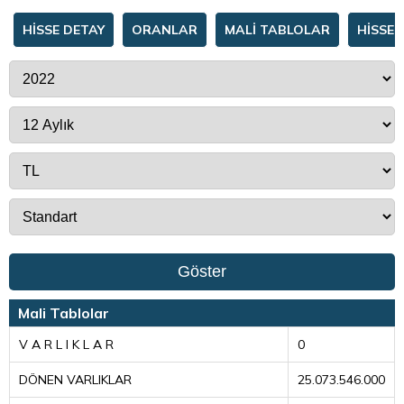
HİSSE DETAY
ORANLAR
MALİ TABLOLAR
HİSSE 
Göster
Mali Tablolar
V A R L I K L A R
0
DÖNEN VARLIKLAR
25.073.546.000