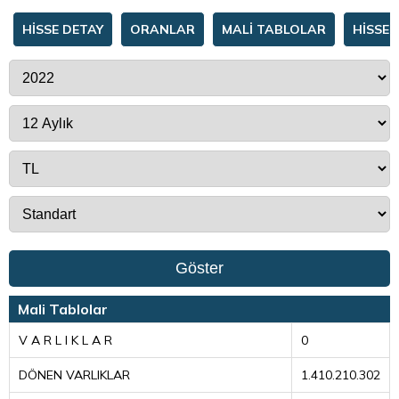
HİSSE DETAY
ORANLAR
MALİ TABLOLAR
HİSSE 
Göster
Mali Tablolar
V A R L I K L A R
0
DÖNEN VARLIKLAR
1.410.210.302