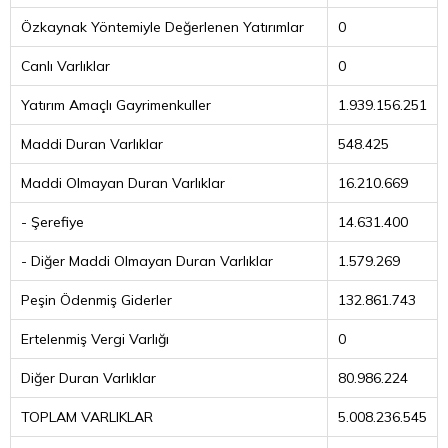
Özkaynak Yöntemiyle Değerlenen Yatırımlar
0
Canlı Varlıklar
0
Yatırım Amaçlı Gayrimenkuller
1.939.156.251
Maddi Duran Varlıklar
548.425
Maddi Olmayan Duran Varlıklar
16.210.669
- Şerefiye
14.631.400
- Diğer Maddi Olmayan Duran Varlıklar
1.579.269
Peşin Ödenmiş Giderler
132.861.743
Ertelenmiş Vergi Varlığı
0
Diğer Duran Varlıklar
80.986.224
TOPLAM VARLIKLAR
5.008.236.545