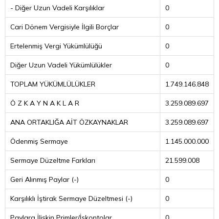
- Diğer Uzun Vadeli Karşılıklar
0
Cari Dönem Vergisiyle İlgili Borçlar
0
Ertelenmiş Vergi Yükümlülüğü
0
Diğer Uzun Vadeli Yükümlülükler
0
TOPLAM YÜKÜMLÜLÜKLER
1.749.146.848
Ö Z K A Y N A K L A R
3.259.089.697
ANA ORTAKLIĞA AİT ÖZKAYNAKLAR
3.259.089.697
Ödenmiş Sermaye
1.145.000.000
Sermaye Düzeltme Farkları
21.599.008
Geri Alınmış Paylar (-)
0
Karşılıklı İştirak Sermaye Düzeltmesi (-)
0
Paylara İlişkin Primler/İskontolar
0