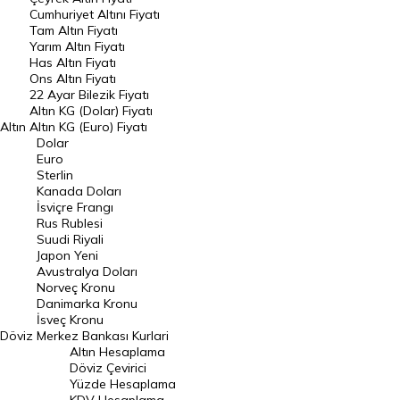
Cumhuriyet Altını Fiyatı
Riyal Kuru
Avustralya Doları
Tam Altın Fiyatı
Yarım Altın Fiyatı
Danimarka Kronu Kuru
Kanada Doları Kuru
Has Altın Fiyatı
Ons Altın Fiyatı
22 Ayar Bilezik Fiyatı
Norveç Kronu Kuru
İsveç Kronu Kuru
Altın KG (Dolar) Fiyatı
Altın
Altın KG (Euro) Fiyatı
Japon Yeni Kuru
Serbest Piyasa Döviz Kurları
Dolar
Euro
Merkez Bankası Döviz Kurları
Sterlin
Kanada Doları
İsviçre Frangı
ALTIN
Altın Fiyatları
Rus Rublesi
Suudi Riyali
Japon Yeni
Gram Altın Fiyatı
Çeyrek Altın Fiyatı
Avustralya Doları
Norveç Kronu
Cumhuriyet Altını Fiyatı
Yarım Altın Fiyatı
Danimarka Kronu
İsveç Kronu
Altın (ONS) Fiyatı
Bilezik Fiyatları
Döviz
Merkez Bankası Kurlari
Altın Hesaplama
Döviz Çevirici
Dolar/Kg Altın Fiyatı
Euro/Kg Altın Fiyatı
Yüzde Hesaplama