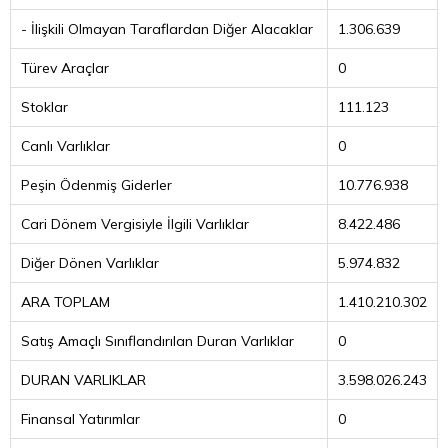
- İlişkili Olmayan Taraflardan Diğer Alacaklar
1.306.639
Türev Araçlar
0
Stoklar
111.123
Canlı Varlıklar
0
Peşin Ödenmiş Giderler
10.776.938
Cari Dönem Vergisiyle İlgili Varlıklar
8.422.486
Diğer Dönen Varlıklar
5.974.832
ARA TOPLAM
1.410.210.302
Satış Amaçlı Sınıflandırılan Duran Varlıklar
0
DURAN VARLIKLAR
3.598.026.243
Finansal Yatırımlar
0