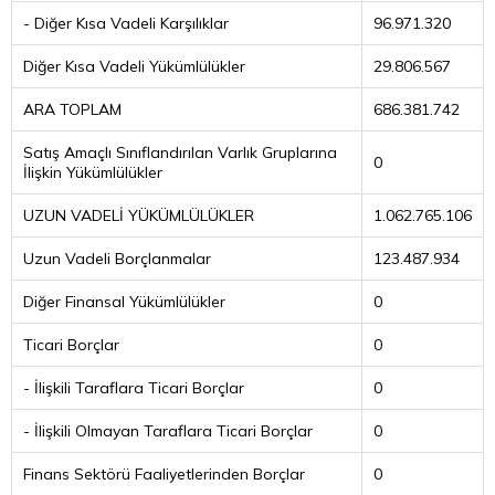
- Diğer Kısa Vadeli Karşılıklar
96.971.320
Diğer Kısa Vadeli Yükümlülükler
29.806.567
ARA TOPLAM
686.381.742
Satış Amaçlı Sınıflandırılan Varlık Gruplarına
0
İlişkin Yükümlülükler
UZUN VADELİ YÜKÜMLÜLÜKLER
1.062.765.106
Uzun Vadeli Borçlanmalar
123.487.934
Diğer Finansal Yükümlülükler
0
Ticari Borçlar
0
- İlişkili Taraflara Ticari Borçlar
0
- İlişkili Olmayan Taraflara Ticari Borçlar
0
Finans Sektörü Faaliyetlerinden Borçlar
0