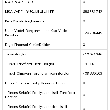
K A Y N A K L A R
0
KISA VADELİ YÜKÜMLÜLÜKLER
686.381.742
Kısa Vadeli Borçlanmalar
0
Uzun Vadeli Borçlanmaların Kısa Vadeli
120.704.445
Kısımları
Diğer Finansal Yükümlülükler
0
Ticari Borçlar
410.071.246
- İlişkili Taraflara Ticari Borçlar
191.143
- İlişkili Olmayan Taraflara Ticari Borçlar
409.880.103
Finans Sektörü Faaliyetlerinden Borçlar
0
- Finans Sektörü Faaliyetleri İlişkili Taraflara
0
Borçlar
- Finans Sektörü Faaliyetlerinden İlişkili
0