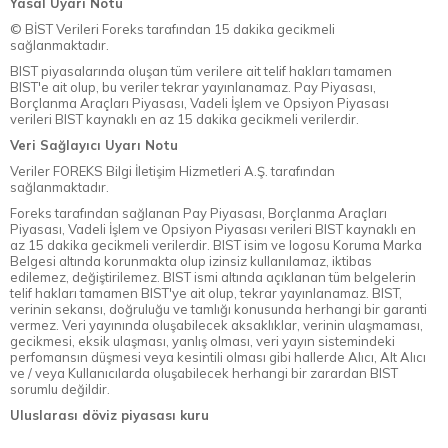
Yasal Uyarı Notu
© BİST Verileri Foreks tarafından 15 dakika gecikmeli
sağlanmaktadır.
BIST piyasalarında oluşan tüm verilere ait telif hakları tamamen
BIST'e ait olup, bu veriler tekrar yayınlanamaz. Pay Piyasası,
Borçlanma Araçları Piyasası, Vadeli İşlem ve Opsiyon Piyasası
verileri BIST kaynaklı en az 15 dakika gecikmeli verilerdir.
Veri Sağlayıcı Uyarı Notu
Veriler FOREKS Bilgi İletişim Hizmetleri A.Ş. tarafından
sağlanmaktadır.
Foreks tarafından sağlanan Pay Piyasası, Borçlanma Araçları
Piyasası, Vadeli İşlem ve Opsiyon Piyasası verileri BIST kaynaklı en
az 15 dakika gecikmeli verilerdir. BIST isim ve logosu Koruma Marka
Belgesi altında korunmakta olup izinsiz kullanılamaz, iktibas
edilemez, değiştirilemez. BIST ismi altında açıklanan tüm belgelerin
telif hakları tamamen BIST'ye ait olup, tekrar yayınlanamaz. BIST,
verinin sekansı, doğruluğu ve tamlığı konusunda herhangi bir garanti
vermez. Veri yayınında oluşabilecek aksaklıklar, verinin ulaşmaması,
gecikmesi, eksik ulaşması, yanlış olması, veri yayın sistemindeki
perfomansın düşmesi veya kesintili olması gibi hallerde Alıcı, Alt Alıcı
ve / veya Kullanıcılarda oluşabilecek herhangi bir zarardan BIST
sorumlu değildir.
Uluslarası döviz piyasası kuru