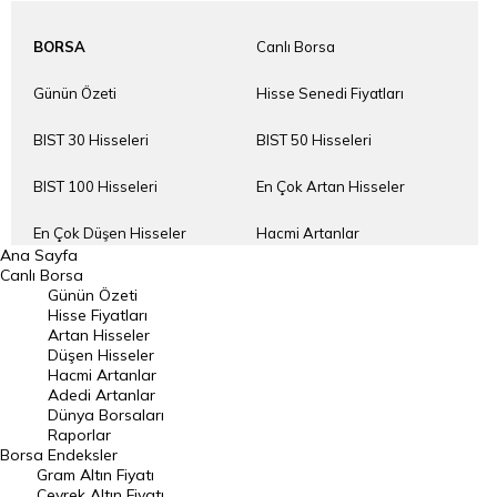
BORSA
Canlı Borsa
Günün Özeti
Hisse Senedi Fiyatları
BIST 30 Hisseleri
BIST 50 Hisseleri
BIST 100 Hisseleri
En Çok Artan Hisseler
En Çok Düşen Hisseler
Hacmi Artanlar
Ana Sayfa
Canlı Borsa
Geçmiş Kapanışlar
Dünya Borsaları
Günün Özeti
Hisse Fiyatları
Raporlar
Endeksler
Artan Hisseler
Düşen Hisseler
Hacmi Artanlar
DÖVİZ
Döviz Kuru
Adedi Artanlar
Dünya Borsaları
Dolar Kuru
Euro Kuru
Raporlar
Borsa
Endeksler
Gram Altın Fiyatı
Pound Kuru
Frank Kuru
Çeyrek Altın Fiyatı