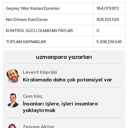
Geçmiş Yıllar Karları/Zararları
954.079.873
Net Dönem Karı/Zararı
818.303.020
KONTROL GÜCÜ OLMAYAN PAYLAR
0
TOPLAM KAYNAKLAR
5.008.236.545
uzmanpara yazarları
Levent Köprülü
Kiralamada daha çok potansiyel var
Cem Kılıç
İnsanları işlere, işleri insanlara
yaklaştırmak
Zeynep Aktaş