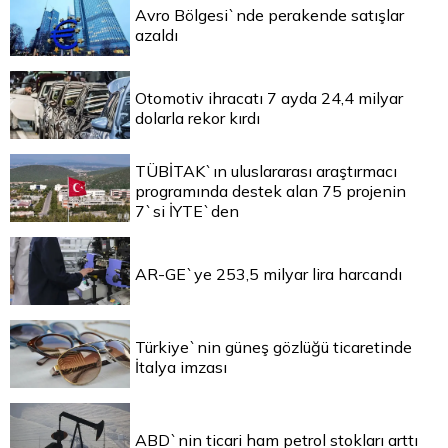
Avro Bölgesi`nde perakende satışlar
azaldı
Otomotiv ihracatı 7 ayda 24,4 milyar
dolarla rekor kırdı
TÜBİTAK`ın uluslararası araştırmacı
programında destek alan 75 projenin
7`si İYTE`den
AR-GE`ye 253,5 milyar lira harcandı
Türkiye`nin güneş gözlüğü ticaretinde
İtalya imzası
ABD`nin ticari ham petrol stokları arttı