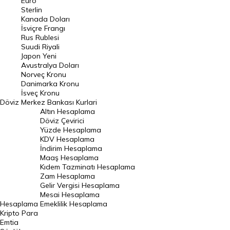
Euro
Pound Kuru
Sterlin
Kanada Doları
Frank Kuru
İsviçre Frangı
Riyal Kuru
Rus Rublesi
Suudi Riyali
Avustralya Doları
Japon Yeni
Avustralya Doları
Danimarka Kronu Kuru
Norveç Kronu
Danimarka Kronu
Kanada Doları Kuru
İsveç Kronu
Döviz
Merkez Bankası Kurlari
Norveç Kronu Kuru
Altın Hesaplama
İsveç Kronu Kuru
Döviz Çevirici
Yüzde Hesaplama
Japon Yeni Kuru
KDV Hesaplama
İndirim Hesaplama
Serbest Piyasa Döviz Kurları
Maaş Hesaplama
Kıdem Tazminatı Hesaplama
Merkez Bankası Döviz Kurları
Zam Hesaplama
Gelir Vergisi Hesaplama
ALTIN
Mesai Hesaplama
Hesaplama
Emeklilik Hesaplama
Altın Fiyatları
Kripto Para
Emtia
Gram Altın Fiyatı