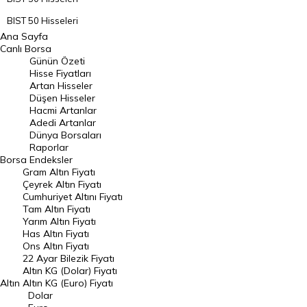
BIST 50 Hisseleri
Ana Sayfa
BIST 100 Hisseleri
Canlı Borsa
Günün Özeti
En Çok Artan Hisseler
Hisse Fiyatları
Artan Hisseler
En Çok Düşen Hisseler
Düşen Hisseler
Hacmi Artanlar
Hacmi Artanlar
Adedi Artanlar
Geçmiş Kapanışlar
Dünya Borsaları
Raporlar
Dünya Borsaları
Borsa
Endeksler
Gram Altın Fiyatı
Raporlar
Çeyrek Altın Fiyatı
Endeksler
Cumhuriyet Altını Fiyatı
Tam Altın Fiyatı
Yarım Altın Fiyatı
DÖVİZ
Has Altın Fiyatı
Ons Altın Fiyatı
Döviz Kuru
22 Ayar Bilezik Fiyatı
Dolar Kuru
Altın KG (Dolar) Fiyatı
Altın
Altın KG (Euro) Fiyatı
Euro Kuru
Dolar