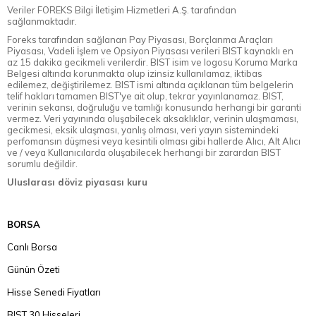
Veriler FOREKS Bilgi İletişim Hizmetleri A.Ş. tarafından
sağlanmaktadır.
Foreks tarafından sağlanan Pay Piyasası, Borçlanma Araçları
Piyasası, Vadeli İşlem ve Opsiyon Piyasası verileri BIST kaynaklı en
az 15 dakika gecikmeli verilerdir. BIST isim ve logosu Koruma Marka
Belgesi altında korunmakta olup izinsiz kullanılamaz, iktibas
edilemez, değiştirilemez. BIST ismi altında açıklanan tüm belgelerin
telif hakları tamamen BIST'ye ait olup, tekrar yayınlanamaz. BIST,
verinin sekansı, doğruluğu ve tamlığı konusunda herhangi bir garanti
vermez. Veri yayınında oluşabilecek aksaklıklar, verinin ulaşmaması,
gecikmesi, eksik ulaşması, yanlış olması, veri yayın sistemindeki
perfomansın düşmesi veya kesintili olması gibi hallerde Alıcı, Alt Alıcı
ve / veya Kullanıcılarda oluşabilecek herhangi bir zarardan BIST
sorumlu değildir.
Uluslarası döviz piyasası kuru
BORSA
Canlı Borsa
Günün Özeti
Hisse Senedi Fiyatları
BIST 30 Hisseleri