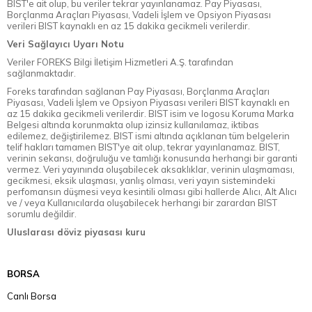
BIST'e ait olup, bu veriler tekrar yayınlanamaz. Pay Piyasası,
Borçlanma Araçları Piyasası, Vadeli İşlem ve Opsiyon Piyasası
verileri BIST kaynaklı en az 15 dakika gecikmeli verilerdir.
Veri Sağlayıcı Uyarı Notu
Veriler FOREKS Bilgi İletişim Hizmetleri A.Ş. tarafından
sağlanmaktadır.
Foreks tarafından sağlanan Pay Piyasası, Borçlanma Araçları
Piyasası, Vadeli İşlem ve Opsiyon Piyasası verileri BIST kaynaklı en
az 15 dakika gecikmeli verilerdir. BIST isim ve logosu Koruma Marka
Belgesi altında korunmakta olup izinsiz kullanılamaz, iktibas
edilemez, değiştirilemez. BIST ismi altında açıklanan tüm belgelerin
telif hakları tamamen BIST'ye ait olup, tekrar yayınlanamaz. BIST,
verinin sekansı, doğruluğu ve tamlığı konusunda herhangi bir garanti
vermez. Veri yayınında oluşabilecek aksaklıklar, verinin ulaşmaması,
gecikmesi, eksik ulaşması, yanlış olması, veri yayın sistemindeki
perfomansın düşmesi veya kesintili olması gibi hallerde Alıcı, Alt Alıcı
ve / veya Kullanıcılarda oluşabilecek herhangi bir zarardan BIST
sorumlu değildir.
Uluslarası döviz piyasası kuru
BORSA
Canlı Borsa