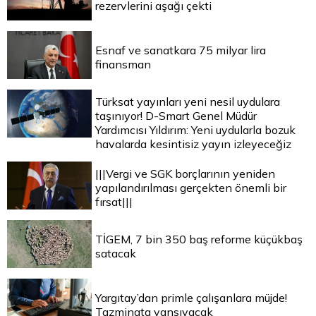
rezervlerini aşağı çekti
Esnaf ve sanatkara 75 milyar lira
finansman
Türksat yayınları yeni nesil uydulara
taşınıyor! D-Smart Genel Müdür
Yardımcısı Yıldırım: Yeni uydularla bozuk
havalarda kesintisiz yayın izleyeceğiz
|||Vergi ve SGK borçlarının yeniden
yapılandırılması gerçekten önemli bir
fırsat|||
TİGEM, 7 bin 350 baş reforme küçükbaş
satacak
Yargıtay’dan primle çalışanlara müjde!
Tazminata yansıyacak