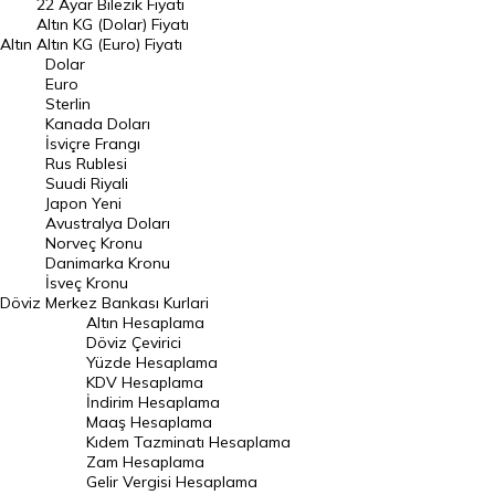
22 Ayar Bilezik Fiyatı
Dolar Kuru
Altın KG (Dolar) Fiyatı
Altın
Altın KG (Euro) Fiyatı
Euro Kuru
Dolar
Euro
Pound Kuru
Sterlin
Kanada Doları
Frank Kuru
İsviçre Frangı
Riyal Kuru
Rus Rublesi
Suudi Riyali
Avustralya Doları
Japon Yeni
Avustralya Doları
Danimarka Kronu Kuru
Norveç Kronu
Danimarka Kronu
Kanada Doları Kuru
İsveç Kronu
Döviz
Merkez Bankası Kurlari
Norveç Kronu Kuru
Altın Hesaplama
İsveç Kronu Kuru
Döviz Çevirici
Yüzde Hesaplama
Japon Yeni Kuru
KDV Hesaplama
İndirim Hesaplama
Serbest Piyasa Döviz Kurları
Maaş Hesaplama
Kıdem Tazminatı Hesaplama
Merkez Bankası Döviz Kurları
Zam Hesaplama
Gelir Vergisi Hesaplama
ALTIN