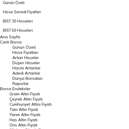
Günün Özeti
Hisse Senedi Fiyatları
BIST 30 Hisseleri
BIST 50 Hisseleri
Ana Sayfa
BIST 100 Hisseleri
Canlı Borsa
Günün Özeti
En Çok Artan Hisseler
Hisse Fiyatları
Artan Hisseler
En Çok Düşen Hisseler
Düşen Hisseler
Hacmi Artanlar
Hacmi Artanlar
Adedi Artanlar
Geçmiş Kapanışlar
Dünya Borsaları
Raporlar
Dünya Borsaları
Borsa
Endeksler
Gram Altın Fiyatı
Raporlar
Çeyrek Altın Fiyatı
Endeksler
Cumhuriyet Altını Fiyatı
Tam Altın Fiyatı
Yarım Altın Fiyatı
DÖVİZ
Has Altın Fiyatı
Ons Altın Fiyatı
Döviz Kuru