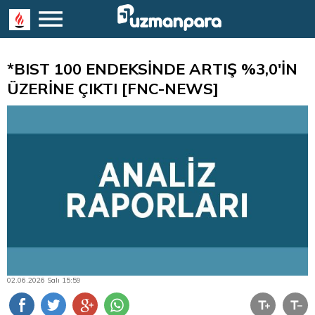
*BIST 100 ENDEKSİNDE ARTIŞ %3,0'İN
ÜZERİNE ÇIKTI [FNC-NEWS]
02.06.2026 Salı 15:59