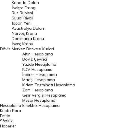
Kanada Doları
Frank Kuru
İsviçre Frangı
Riyal Kuru
Rus Rublesi
Suudi Riyali
Avustralya Doları
Japon Yeni
Avustralya Doları
Danimarka Kronu Kuru
Norveç Kronu
Danimarka Kronu
Kanada Doları Kuru
İsveç Kronu
Döviz
Merkez Bankası Kurlari
Norveç Kronu Kuru
Altın Hesaplama
İsveç Kronu Kuru
Döviz Çevirici
Yüzde Hesaplama
Japon Yeni Kuru
KDV Hesaplama
İndirim Hesaplama
Serbest Piyasa Döviz Kurları
Maaş Hesaplama
Kıdem Tazminatı Hesaplama
Merkez Bankası Döviz Kurları
Zam Hesaplama
Gelir Vergisi Hesaplama
ALTIN
Mesai Hesaplama
Hesaplama
Emeklilik Hesaplama
Altın Fiyatları
Kripto Para
Emtia
Gram Altın Fiyatı
Sözlük
Çeyrek Altın Fiyatı
Haberler