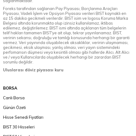
sağlanmaktadır.
Foreks tarafından sağlanan Pay Piyasası, Borçlanma Araçları
Piyasası, Vadeli İşlem ve Opsiyon Piyasası verileri BIST kaynaklı en
az 15 dakika gecikmeli verilerdir. BIST isim ve logosu Koruma Marka
Belgesi altında korunmakta olup izinsiz kullanılamaz, iktibas
edilemez, değiştirilemez. BIST ismi altında açıklanan tüm belgelerin
telif hakları tamamen BIST'ye ait olup, tekrar yayınlanamaz. BIST,
verinin sekansı, doğruluğu ve tamlığı konusunda herhangi bir garanti
vermez. Veri yayınında oluşabilecek aksaklıklar, verinin ulaşmaması,
gecikmesi, eksik ulaşması, yanlış olması, veri yayın sistemindeki
perfomansın düşmesi veya kesintili olması gibi hallerde Alıcı, Alt Alıcı
ve / veya Kullanıcılarda oluşabilecek herhangi bir zarardan BIST
sorumlu değildir.
Uluslarası döviz piyasası kuru
BORSA
Canlı Borsa
Günün Özeti
Hisse Senedi Fiyatları
BIST 30 Hisseleri