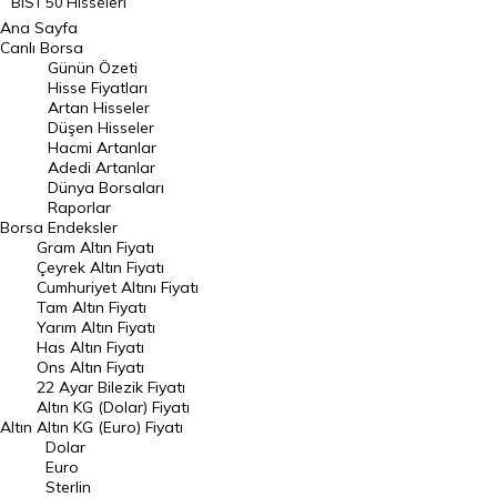
BIST 50 Hisseleri
Ana Sayfa
BIST 100 Hisseleri
Canlı Borsa
Günün Özeti
En Çok Artan Hisseler
Hisse Fiyatları
Artan Hisseler
En Çok Düşen Hisseler
Düşen Hisseler
Hacmi Artanlar
Hacmi Artanlar
Adedi Artanlar
Geçmiş Kapanışlar
Dünya Borsaları
Raporlar
Dünya Borsaları
Borsa
Endeksler
Gram Altın Fiyatı
Raporlar
Çeyrek Altın Fiyatı
Endeksler
Cumhuriyet Altını Fiyatı
Tam Altın Fiyatı
Yarım Altın Fiyatı
DÖVİZ
Has Altın Fiyatı
Ons Altın Fiyatı
Döviz Kuru
22 Ayar Bilezik Fiyatı
Dolar Kuru
Altın KG (Dolar) Fiyatı
Altın
Altın KG (Euro) Fiyatı
Euro Kuru
Dolar
Euro
Pound Kuru
Sterlin