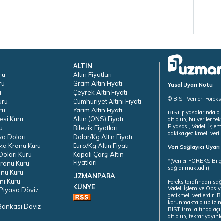
ALTIN
ru
Altın Fiyatları
ru
Gram Altın Fiyatı
Yasal Uyarı Notu
u
Çeyrek Altın Fiyatı
© BİST Verileri Forek
uru
Cumhuriyet Altını Fiyatı
ru
Yarım Altın Fiyatı
BIST piyasalarında ol
esi Kuru
Altın (ONS) Fiyatı
ait olup, bu veriler 
Piyasası, Vadeli İşle
u
Bilezik Fiyatları
dakika gecikmeli veril
ya Doları
Dolar/Kg Altın Fiyatı
ka Kronu Kuru
Euro/Kg Altın Fiyatı
Veri Sağlayıcı Uyar
oları Kuru
Kapalı Çarşı Altın
*(Veriler FOREKS Bilg
Fiyatları
ronu Kuru
sağlanmaktadır)
onu Kuru
UZMANPARA
ni Kuru
Foreks tarafından sa
KÜNYE
Vadeli İşlem ve Opsiy
Piyasa Döviz
gecikmeli verilerdir.
korunmakta olup izins
Bankası Döviz
BIST ismi altında açı
ait olup, tekrar yayı