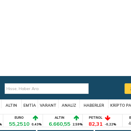
ALTIN
EMTİA
VARANT
ANALİZ
HABERLER
KRİPTO P
EURO
ALTIN
PETROL
55,2510
6.660,55
82,31
4
%
0,43%
2,59%
-0,22%