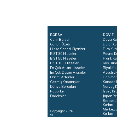
BORSA
DÖVİZ
Canlı Borsa
Döviz Ku
Günün Özeti
Dolar Ku
Hisse Senedi Fiyatları
Euro Kur
BIST 30 Hisseleri
Pound K
BIST 50 Hisseleri
Frank Ku
BIST 100 Hisseleri
Rus Rubl
En Çok Artan Hisseler
Riyal Kur
En Çok Düşen Hisseler
Avustral
Hacmi Artanlar
Danimar
Geçmiş Kapanışlar
Kanada D
Dünya Borsaları
Norveç K
Raporlar
İsveç Kr
Endeksler
Japon Ye
Serbest 
Kurları
Merkez 
Copyright 2026
Kurları
©