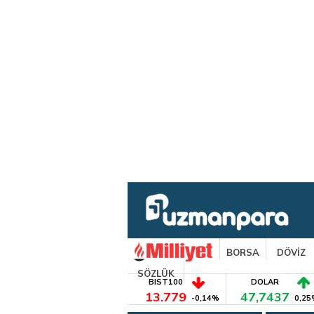
BORSA
DÖVİZ
SÖZLÜK
BIST100
DOLAR
13.779
47,7437
-0,14%
0,25