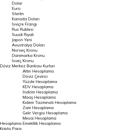
Euro Kuru
Dolar
Euro
Pound Kuru
Sterlin
Kanada Doları
Frank Kuru
İsviçre Frangı
Riyal Kuru
Rus Rublesi
Suudi Riyali
Avustralya Doları
Japon Yeni
Avustralya Doları
Danimarka Kronu Kuru
Norveç Kronu
Danimarka Kronu
Kanada Doları Kuru
İsveç Kronu
Döviz
Merkez Bankası Kurlari
Norveç Kronu Kuru
Altın Hesaplama
İsveç Kronu Kuru
Döviz Çevirici
Yüzde Hesaplama
Japon Yeni Kuru
KDV Hesaplama
İndirim Hesaplama
Serbest Piyasa Döviz Kurları
Maaş Hesaplama
Kıdem Tazminatı Hesaplama
Merkez Bankası Döviz Kurları
Zam Hesaplama
Gelir Vergisi Hesaplama
ALTIN
Mesai Hesaplama
Hesaplama
Emeklilik Hesaplama
Altın Fiyatları
Kripto Para