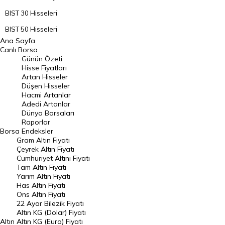
BIST 30 Hisseleri
BIST 50 Hisseleri
Ana Sayfa
BIST 100 Hisseleri
Canlı Borsa
Günün Özeti
En Çok Artan Hisseler
Hisse Fiyatları
Artan Hisseler
En Çok Düşen Hisseler
Düşen Hisseler
Hacmi Artanlar
Hacmi Artanlar
Adedi Artanlar
Geçmiş Kapanışlar
Dünya Borsaları
Raporlar
Dünya Borsaları
Borsa
Endeksler
Gram Altın Fiyatı
Raporlar
Çeyrek Altın Fiyatı
Endeksler
Cumhuriyet Altını Fiyatı
Tam Altın Fiyatı
Yarım Altın Fiyatı
DÖVİZ
Has Altın Fiyatı
Ons Altın Fiyatı
Döviz Kuru
22 Ayar Bilezik Fiyatı
Dolar Kuru
Altın KG (Dolar) Fiyatı
Altın
Altın KG (Euro) Fiyatı