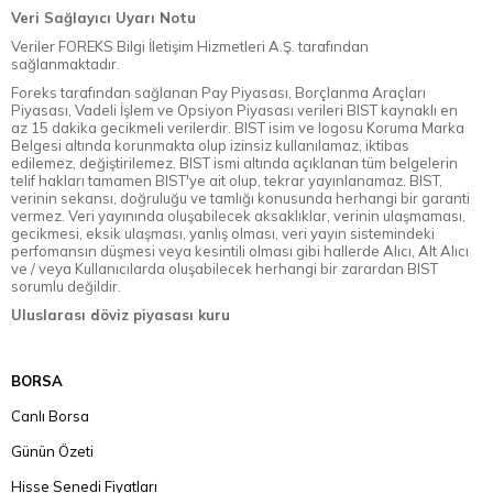
Veri Sağlayıcı Uyarı Notu
Veriler FOREKS Bilgi İletişim Hizmetleri A.Ş. tarafından
sağlanmaktadır.
Foreks tarafından sağlanan Pay Piyasası, Borçlanma Araçları
Piyasası, Vadeli İşlem ve Opsiyon Piyasası verileri BIST kaynaklı en
az 15 dakika gecikmeli verilerdir. BIST isim ve logosu Koruma Marka
Belgesi altında korunmakta olup izinsiz kullanılamaz, iktibas
edilemez, değiştirilemez. BIST ismi altında açıklanan tüm belgelerin
telif hakları tamamen BIST'ye ait olup, tekrar yayınlanamaz. BIST,
verinin sekansı, doğruluğu ve tamlığı konusunda herhangi bir garanti
vermez. Veri yayınında oluşabilecek aksaklıklar, verinin ulaşmaması,
gecikmesi, eksik ulaşması, yanlış olması, veri yayın sistemindeki
perfomansın düşmesi veya kesintili olması gibi hallerde Alıcı, Alt Alıcı
ve / veya Kullanıcılarda oluşabilecek herhangi bir zarardan BIST
sorumlu değildir.
Uluslarası döviz piyasası kuru
BORSA
Canlı Borsa
Günün Özeti
Hisse Senedi Fiyatları