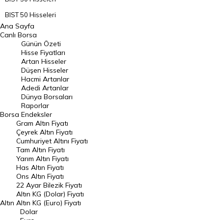
BIST 50 Hisseleri
Ana Sayfa
BIST 100 Hisseleri
Canlı Borsa
Günün Özeti
En Çok Artan Hisseler
Hisse Fiyatları
Artan Hisseler
En Çok Düşen Hisseler
Düşen Hisseler
Hacmi Artanlar
Hacmi Artanlar
Adedi Artanlar
Geçmiş Kapanışlar
Dünya Borsaları
Raporlar
Dünya Borsaları
Borsa
Endeksler
Gram Altın Fiyatı
Raporlar
Çeyrek Altın Fiyatı
Endeksler
Cumhuriyet Altını Fiyatı
Tam Altın Fiyatı
Yarım Altın Fiyatı
DÖVİZ
Has Altın Fiyatı
Ons Altın Fiyatı
Döviz Kuru
22 Ayar Bilezik Fiyatı
Dolar Kuru
Altın KG (Dolar) Fiyatı
Altın
Altın KG (Euro) Fiyatı
Euro Kuru
Dolar