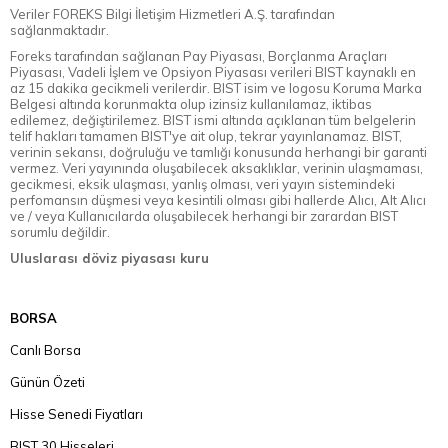
Veriler FOREKS Bilgi İletişim Hizmetleri A.Ş. tarafından
sağlanmaktadır.
Foreks tarafından sağlanan Pay Piyasası, Borçlanma Araçları
Piyasası, Vadeli İşlem ve Opsiyon Piyasası verileri BIST kaynaklı en
az 15 dakika gecikmeli verilerdir. BIST isim ve logosu Koruma Marka
Belgesi altında korunmakta olup izinsiz kullanılamaz, iktibas
edilemez, değiştirilemez. BIST ismi altında açıklanan tüm belgelerin
telif hakları tamamen BIST'ye ait olup, tekrar yayınlanamaz. BIST,
verinin sekansı, doğruluğu ve tamlığı konusunda herhangi bir garanti
vermez. Veri yayınında oluşabilecek aksaklıklar, verinin ulaşmaması,
gecikmesi, eksik ulaşması, yanlış olması, veri yayın sistemindeki
perfomansın düşmesi veya kesintili olması gibi hallerde Alıcı, Alt Alıcı
ve / veya Kullanıcılarda oluşabilecek herhangi bir zarardan BIST
sorumlu değildir.
Uluslarası döviz piyasası kuru
BORSA
Canlı Borsa
Günün Özeti
Hisse Senedi Fiyatları
BIST 30 Hisseleri