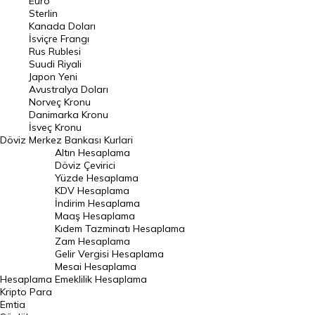
Euro
Pound Kuru
Sterlin
Kanada Doları
Frank Kuru
İsviçre Frangı
Riyal Kuru
Rus Rublesi
Suudi Riyali
Avustralya Doları
Japon Yeni
Avustralya Doları
Danimarka Kronu Kuru
Norveç Kronu
Danimarka Kronu
Kanada Doları Kuru
İsveç Kronu
Döviz
Merkez Bankası Kurlari
Norveç Kronu Kuru
Altın Hesaplama
İsveç Kronu Kuru
Döviz Çevirici
Yüzde Hesaplama
Japon Yeni Kuru
KDV Hesaplama
İndirim Hesaplama
Serbest Piyasa Döviz Kurları
Maaş Hesaplama
Kıdem Tazminatı Hesaplama
Merkez Bankası Döviz Kurları
Zam Hesaplama
Gelir Vergisi Hesaplama
ALTIN
Mesai Hesaplama
Hesaplama
Emeklilik Hesaplama
Altın Fiyatları
Kripto Para
Emtia
Gram Altın Fiyatı