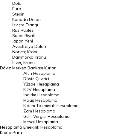
Euro Kuru
Dolar
Euro
Pound Kuru
Sterlin
Kanada Doları
Frank Kuru
İsviçre Frangı
Riyal Kuru
Rus Rublesi
Suudi Riyali
Avustralya Doları
Japon Yeni
Avustralya Doları
Danimarka Kronu Kuru
Norveç Kronu
Danimarka Kronu
Kanada Doları Kuru
İsveç Kronu
Döviz
Merkez Bankası Kurlari
Norveç Kronu Kuru
Altın Hesaplama
İsveç Kronu Kuru
Döviz Çevirici
Yüzde Hesaplama
Japon Yeni Kuru
KDV Hesaplama
İndirim Hesaplama
Serbest Piyasa Döviz Kurları
Maaş Hesaplama
Kıdem Tazminatı Hesaplama
Merkez Bankası Döviz Kurları
Zam Hesaplama
Gelir Vergisi Hesaplama
ALTIN
Mesai Hesaplama
Hesaplama
Emeklilik Hesaplama
Altın Fiyatları
Kripto Para