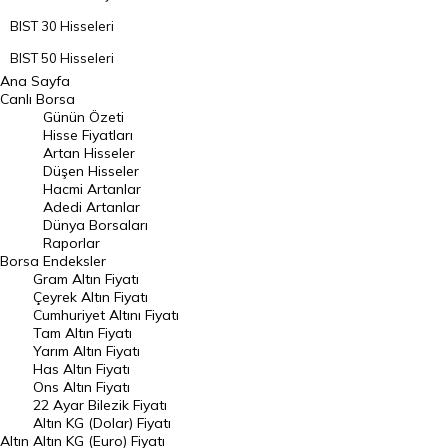
BIST 30 Hisseleri
BIST 50 Hisseleri
Ana Sayfa
BIST 100 Hisseleri
Canlı Borsa
Günün Özeti
En Çok Artan Hisseler
Hisse Fiyatları
Artan Hisseler
En Çok Düşen Hisseler
Düşen Hisseler
Hacmi Artanlar
Hacmi Artanlar
Adedi Artanlar
Geçmiş Kapanışlar
Dünya Borsaları
Raporlar
Dünya Borsaları
Borsa
Endeksler
Gram Altın Fiyatı
Raporlar
Çeyrek Altın Fiyatı
Endeksler
Cumhuriyet Altını Fiyatı
Tam Altın Fiyatı
Yarım Altın Fiyatı
DÖVİZ
Has Altın Fiyatı
Ons Altın Fiyatı
Döviz Kuru
22 Ayar Bilezik Fiyatı
Dolar Kuru
Altın KG (Dolar) Fiyatı
Altın
Altın KG (Euro) Fiyatı