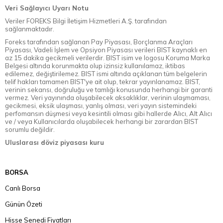
Veri Sağlayıcı Uyarı Notu
Veriler FOREKS Bilgi İletişim Hizmetleri A.Ş. tarafından
sağlanmaktadır.
Foreks tarafından sağlanan Pay Piyasası, Borçlanma Araçları
Piyasası, Vadeli İşlem ve Opsiyon Piyasası verileri BIST kaynaklı en
az 15 dakika gecikmeli verilerdir. BIST isim ve logosu Koruma Marka
Belgesi altında korunmakta olup izinsiz kullanılamaz, iktibas
edilemez, değiştirilemez. BIST ismi altında açıklanan tüm belgelerin
telif hakları tamamen BIST'ye ait olup, tekrar yayınlanamaz. BIST,
verinin sekansı, doğruluğu ve tamlığı konusunda herhangi bir garanti
vermez. Veri yayınında oluşabilecek aksaklıklar, verinin ulaşmaması,
gecikmesi, eksik ulaşması, yanlış olması, veri yayın sistemindeki
perfomansın düşmesi veya kesintili olması gibi hallerde Alıcı, Alt Alıcı
ve / veya Kullanıcılarda oluşabilecek herhangi bir zarardan BIST
sorumlu değildir.
Uluslarası döviz piyasası kuru
BORSA
Canlı Borsa
Günün Özeti
Hisse Senedi Fiyatları