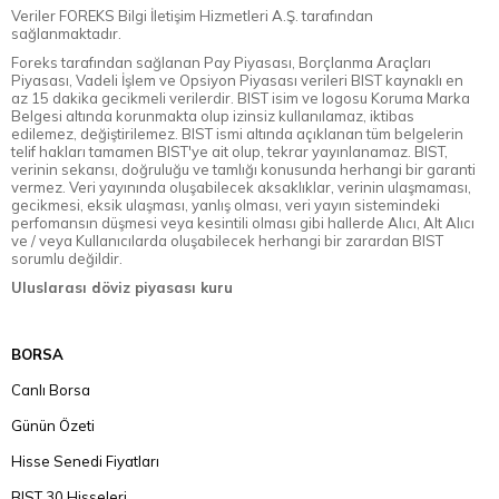
Veriler FOREKS Bilgi İletişim Hizmetleri A.Ş. tarafından
sağlanmaktadır.
Foreks tarafından sağlanan Pay Piyasası, Borçlanma Araçları
Piyasası, Vadeli İşlem ve Opsiyon Piyasası verileri BIST kaynaklı en
az 15 dakika gecikmeli verilerdir. BIST isim ve logosu Koruma Marka
Belgesi altında korunmakta olup izinsiz kullanılamaz, iktibas
edilemez, değiştirilemez. BIST ismi altında açıklanan tüm belgelerin
telif hakları tamamen BIST'ye ait olup, tekrar yayınlanamaz. BIST,
verinin sekansı, doğruluğu ve tamlığı konusunda herhangi bir garanti
vermez. Veri yayınında oluşabilecek aksaklıklar, verinin ulaşmaması,
gecikmesi, eksik ulaşması, yanlış olması, veri yayın sistemindeki
perfomansın düşmesi veya kesintili olması gibi hallerde Alıcı, Alt Alıcı
ve / veya Kullanıcılarda oluşabilecek herhangi bir zarardan BIST
sorumlu değildir.
Uluslarası döviz piyasası kuru
BORSA
Canlı Borsa
Günün Özeti
Hisse Senedi Fiyatları
BIST 30 Hisseleri