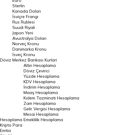
Euro
Pound Kuru
Sterlin
Kanada Doları
Frank Kuru
İsviçre Frangı
Riyal Kuru
Rus Rublesi
Suudi Riyali
Avustralya Doları
Japon Yeni
Avustralya Doları
Danimarka Kronu Kuru
Norveç Kronu
Danimarka Kronu
Kanada Doları Kuru
İsveç Kronu
Döviz
Merkez Bankası Kurlari
Norveç Kronu Kuru
Altın Hesaplama
İsveç Kronu Kuru
Döviz Çevirici
Yüzde Hesaplama
Japon Yeni Kuru
KDV Hesaplama
İndirim Hesaplama
Serbest Piyasa Döviz Kurları
Maaş Hesaplama
Kıdem Tazminatı Hesaplama
Merkez Bankası Döviz Kurları
Zam Hesaplama
Gelir Vergisi Hesaplama
ALTIN
Mesai Hesaplama
Hesaplama
Emeklilik Hesaplama
Altın Fiyatları
Kripto Para
Emtia
Gram Altın Fiyatı