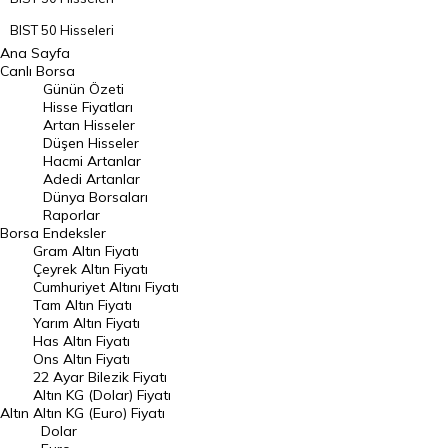
BIST 50 Hisseleri
Ana Sayfa
BIST 100 Hisseleri
Canlı Borsa
Günün Özeti
En Çok Artan Hisseler
Hisse Fiyatları
Artan Hisseler
En Çok Düşen Hisseler
Düşen Hisseler
Hacmi Artanlar
Hacmi Artanlar
Adedi Artanlar
Geçmiş Kapanışlar
Dünya Borsaları
Raporlar
Dünya Borsaları
Borsa
Endeksler
Gram Altın Fiyatı
Raporlar
Çeyrek Altın Fiyatı
Endeksler
Cumhuriyet Altını Fiyatı
Tam Altın Fiyatı
Yarım Altın Fiyatı
DÖVİZ
Has Altın Fiyatı
Ons Altın Fiyatı
Döviz Kuru
22 Ayar Bilezik Fiyatı
Dolar Kuru
Altın KG (Dolar) Fiyatı
Altın
Altın KG (Euro) Fiyatı
Euro Kuru
Dolar