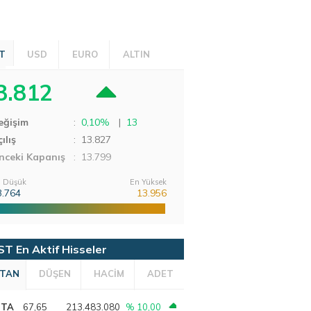
T
USD
EURO
ALTIN
3.812
eğişim
:
0,10%
|
13
ılış
:
13.827
nceki Kapanış
: 13.799
 Düşük
En Yüksek
3.764
13.956
ST En Aktif Hisseler
TAN
DÜŞEN
HACİM
ADET
PTA
67,65
213.483.080
% 10,00