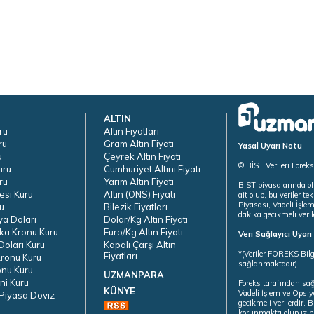
ALTIN
ru
Altın Fiyatları
ru
Gram Altın Fiyatı
Yasal Uyarı Notu
u
Çeyrek Altın Fiyatı
© BİST Verileri Forek
uru
Cumhuriyet Altını Fiyatı
ru
Yarım Altın Fiyatı
BIST piyasalarında ol
esi Kuru
Altın (ONS) Fiyatı
ait olup, bu veriler 
Piyasası, Vadeli İşle
u
Bilezik Fiyatları
dakika gecikmeli veril
ya Doları
Dolar/Kg Altın Fiyatı
ka Kronu Kuru
Euro/Kg Altın Fiyatı
Veri Sağlayıcı Uyar
oları Kuru
Kapalı Çarşı Altın
*(Veriler FOREKS Bilg
Fiyatları
ronu Kuru
sağlanmaktadır)
onu Kuru
UZMANPARA
ni Kuru
Foreks tarafından sa
KÜNYE
Vadeli İşlem ve Opsiy
Piyasa Döviz
gecikmeli verilerdir.
korunmakta olup izins