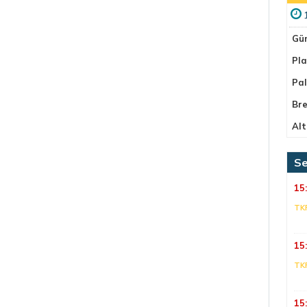
Gü
Pla
Pa
Bre
Alt
Se
15
TK
15
TK
15