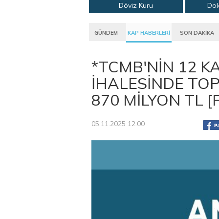
Döviz Kuru
Dol
GÜNDEM
KAP HABERLERİ
SON DAKİKA
*TCMB'NİN 12 K
İHALESİNDE TOP
870 MİLYON TL 
05.11.2025 12:00