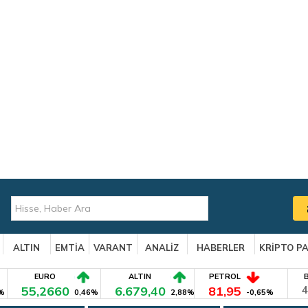
ALTIN
EMTİA
VARANT
ANALİZ
HABERLER
KRİPTO P
EURO
ALTIN
PETROL
55,2660
6.679,40
81,95
4
%
0,46%
2,88%
-0,65%