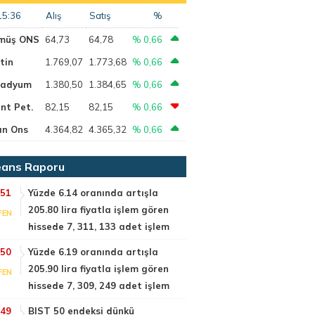
15:36
Alış
Satış
%
müş ONS
64,73
64,78
% 0,66
tin
1.769,07
1.773,68
% 0,66
ladyum
1.380,50
1.384,65
% 0,66
nt Pet.
82,15
82,15
% 0,66
ın Ons
4.364,82
4.365,32
% 0,66
ans Raporu
:51
Yüzde 6.14 oranında artışla
205.80 lira fiyatla işlem gören
FEN
hissede 7, 311, 133 adet işlem
:50
Yüzde 6.19 oranında artışla
205.90 lira fiyatla işlem gören
FEN
hissede 7, 309, 249 adet işlem
:49
BIST 50 endeksi dünkü