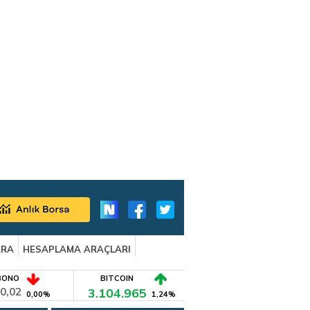
ARA
HESAPLAMA ARAÇLARI
BONO
BITCOIN
0,02
3.104.965
0,00%
1,24%