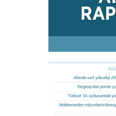
GÜ
Altında sert yükseliş! A
Yargıtay’dan primle ç
Türksat 3A uydusundaki ya
Mahkemeden milyonlarca kiracıyı 