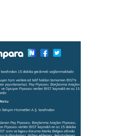
s tarafından 15 dakika gecikmeli sağlanmaktadır.
uşan tüm verilere ait telif hakları tamamen BIST'e
tekrar yayınlanamaz. Pay Piyasası, Borçlanma Araçları
m ve Opsiyon Piyasası verileri BIST kaynaklı en az 15
erdir.
ı Notu
i İletişim Hizmetleri A.Ş. tarafından
ğlanan Pay Piyasası, Borçlanma Araçları Piyasası,
on Piyasası verileri BIST kaynaklı en az 15 dakika
 BIST isim ve logosu Koruma Marka Belgesi altında
iz kullanılamaz, iktibas edilemez, değiştirilemez.