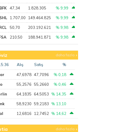
BFK
47,34
1.828.305
% 9,99
SHL
1.707,00
149.464.825
% 9,99
RCL
50,70
203.192.621
% 9,98
FSA
210,50
188.941.871
% 9,98
viz
daha fazla
15:36
Alış
Satış
%
lar
47,6978
47,7096
% 0,18
ro
55,2576
55,2660
% 0,46
rlin
64,1835
64,5053
% 14,35
ank
58,9230
59,2183
% 13,10
al
12,6816
12,7452
% 14,62
tia
daha fazla