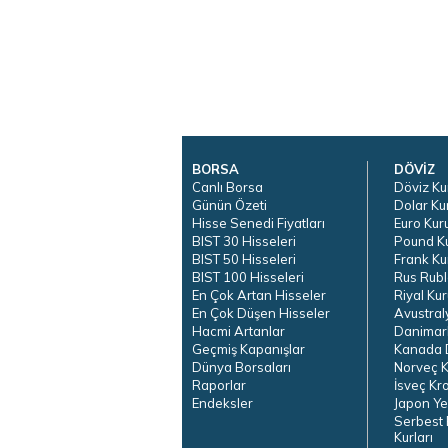
BORSA
DÖVİZ
Canlı Borsa
Döviz Ku
Günün Özeti
Dolar Ku
Hisse Senedi Fiyatları
Euro Kur
BIST 30 Hisseleri
Pound K
BIST 50 Hisseleri
Frank Ku
BIST 100 Hisseleri
Rus Rubl
En Çok Artan Hisseler
Riyal Kur
En Çok Düşen Hisseler
Avustral
Hacmi Artanlar
Danimar
Geçmiş Kapanışlar
Kanada D
Dünya Borsaları
Norveç K
Raporlar
İsveç Kr
Endeksler
Japon Ye
Serbest 
Kurları