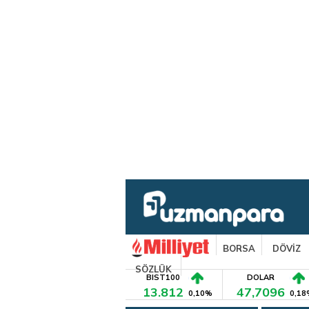
BORSA
DÖVİZ
SÖZLÜK
BIST100
DOLAR
13.812
47,7096
0,10%
0,18