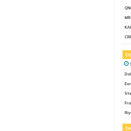
QN
MR
KA
CR
Dö
Do
Eu
Ste
Fr
Riy
Em