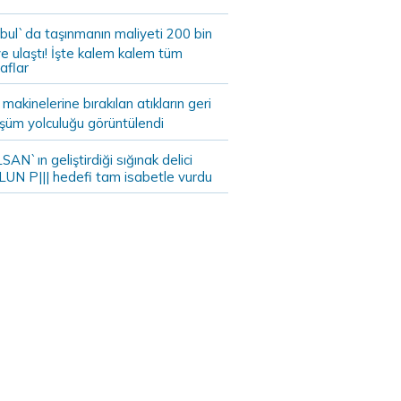
bul`da taşınmanın maliyeti 200 bin
e ulaştı! İşte kalem kalem tüm
aflar
akinelerine bırakılan atıkların geri
şüm yolculuğu görüntülendi
AN`ın geliştirdiği sığınak delici
LUN P||| hedefi tam isabetle vurdu