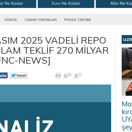
ar Ne Kadar
Euro Ne Kadar
Altın Ne K
GÜNCEL
UZMAN YORUMLARI
PİYASA TAKVİMİ
ASIM 2025 VADELİ REPO
uz
LAM TEKLİF 270 MİLYAR
[FNC-NEWS]
Ma
kir
UYA
şey