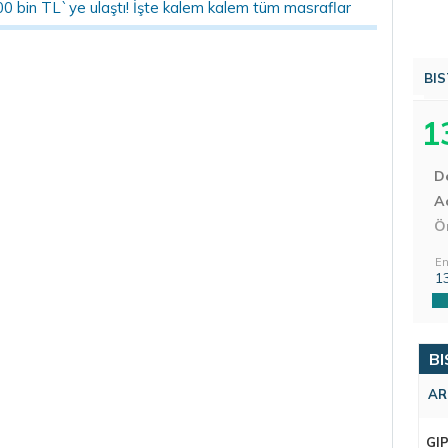
00 bin TL`ye ulaştı! İşte kalem kalem tüm masraflar
BIS
1
D
Aç
Ö
En
1
BI
AR
GI