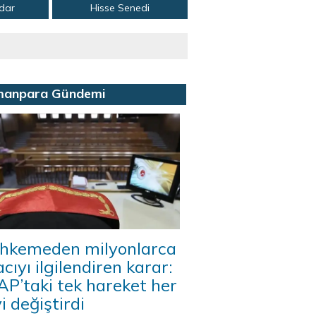
adar
Hisse Senedi
manpara Gündemi
hkemeden milyonlarca
acıyı ilgilendiren karar:
P’taki tek hareket her
i değiştirdi