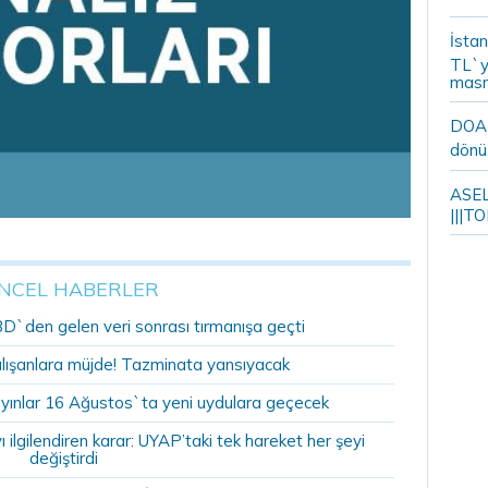
İstan
TL`y
masr
DOA m
dönü
ASELS
|||TO
NCEL HABERLER
BD`den gelen veri sonrası tırmanışa geçti
alışanlara müjde! Tazminata yansıyacak
yınlar 16 Ağustos`ta yeni uydulara geçecek
ilgilendiren karar: UYAP’taki tek hareket her şeyi
değiştirdi