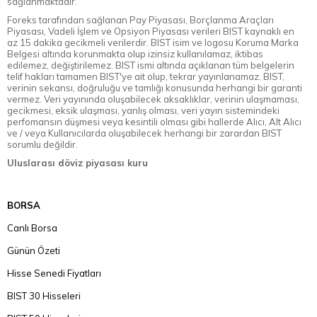
sağlanmaktadır.
Foreks tarafından sağlanan Pay Piyasası, Borçlanma Araçları
Piyasası, Vadeli İşlem ve Opsiyon Piyasası verileri BIST kaynaklı en
az 15 dakika gecikmeli verilerdir. BIST isim ve logosu Koruma Marka
Belgesi altında korunmakta olup izinsiz kullanılamaz, iktibas
edilemez, değiştirilemez. BIST ismi altında açıklanan tüm belgelerin
telif hakları tamamen BIST'ye ait olup, tekrar yayınlanamaz. BIST,
verinin sekansı, doğruluğu ve tamlığı konusunda herhangi bir garanti
vermez. Veri yayınında oluşabilecek aksaklıklar, verinin ulaşmaması,
gecikmesi, eksik ulaşması, yanlış olması, veri yayın sistemindeki
perfomansın düşmesi veya kesintili olması gibi hallerde Alıcı, Alt Alıcı
ve / veya Kullanıcılarda oluşabilecek herhangi bir zarardan BIST
sorumlu değildir.
Uluslarası döviz piyasası kuru
BORSA
Canlı Borsa
Günün Özeti
Hisse Senedi Fiyatları
BIST 30 Hisseleri