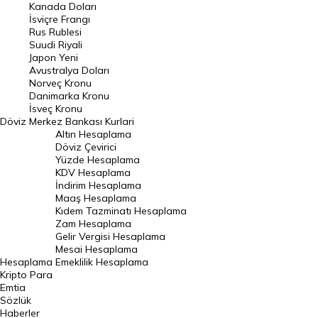
Kanada Doları
Frank Kuru
İsviçre Frangı
Riyal Kuru
Rus Rublesi
Suudi Riyali
Avustralya Doları
Japon Yeni
Avustralya Doları
Danimarka Kronu Kuru
Norveç Kronu
Danimarka Kronu
Kanada Doları Kuru
İsveç Kronu
Döviz
Merkez Bankası Kurlari
Norveç Kronu Kuru
Altın Hesaplama
İsveç Kronu Kuru
Döviz Çevirici
Yüzde Hesaplama
Japon Yeni Kuru
KDV Hesaplama
İndirim Hesaplama
Serbest Piyasa Döviz Kurları
Maaş Hesaplama
Kıdem Tazminatı Hesaplama
Merkez Bankası Döviz Kurları
Zam Hesaplama
Gelir Vergisi Hesaplama
ALTIN
Mesai Hesaplama
Hesaplama
Emeklilik Hesaplama
Altın Fiyatları
Kripto Para
Emtia
Gram Altın Fiyatı
Sözlük
Çeyrek Altın Fiyatı
Haberler