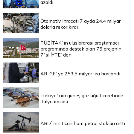
azaldı
Otomotiv ihracatı 7 ayda 24,4 milyar
dolarla rekor kırdı
TÜBİTAK`ın uluslararası araştırmacı
programında destek alan 75 projenin
7`si İYTE`den
AR-GE`ye 253,5 milyar lira harcandı
Türkiye`nin güneş gözlüğü ticaretinde
İtalya imzası
ABD`nin ticari ham petrol stokları arttı