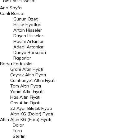
BIST 50 Hisseleri
Ana Sayfa
BIST 100 Hisseleri
Canlı Borsa
Günün Özeti
En Çok Artan Hisseler
Hisse Fiyatları
Artan Hisseler
En Çok Düşen Hisseler
Düşen Hisseler
Hacmi Artanlar
Hacmi Artanlar
Adedi Artanlar
Geçmiş Kapanışlar
Dünya Borsaları
Raporlar
Dünya Borsaları
Borsa
Endeksler
Gram Altın Fiyatı
Raporlar
Çeyrek Altın Fiyatı
Endeksler
Cumhuriyet Altını Fiyatı
Tam Altın Fiyatı
Yarım Altın Fiyatı
DÖVİZ
Has Altın Fiyatı
Ons Altın Fiyatı
Döviz Kuru
22 Ayar Bilezik Fiyatı
Dolar Kuru
Altın KG (Dolar) Fiyatı
Altın
Altın KG (Euro) Fiyatı
Euro Kuru
Dolar
Euro
Pound Kuru
Sterlin