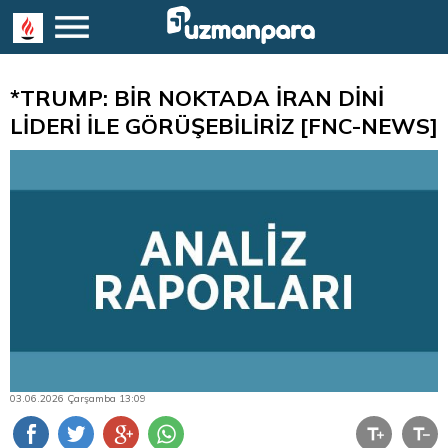
*TRUMP: BİR NOKTADA İRAN DİNİ
LİDERİ İLE GÖRÜŞEBİLİRİZ [FNC-NEWS]
03.06.2026 Çarşamba 13:09