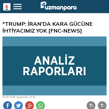
*TRUMP: İRAN'DA KARA GÜCÜNE
İHTİYACIMIZ YOK [FNC-NEWS]
03.06.2026 Çarşamba 13:30