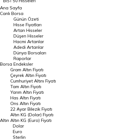
BIST 50 Hisseleri
Ana Sayfa
BIST 100 Hisseleri
Canlı Borsa
Günün Özeti
En Çok Artan Hisseler
Hisse Fiyatları
Artan Hisseler
En Çok Düşen Hisseler
Düşen Hisseler
Hacmi Artanlar
Hacmi Artanlar
Adedi Artanlar
Geçmiş Kapanışlar
Dünya Borsaları
Raporlar
Dünya Borsaları
Borsa
Endeksler
Gram Altın Fiyatı
Raporlar
Çeyrek Altın Fiyatı
Endeksler
Cumhuriyet Altını Fiyatı
Tam Altın Fiyatı
Yarım Altın Fiyatı
DÖVİZ
Has Altın Fiyatı
Ons Altın Fiyatı
Döviz Kuru
22 Ayar Bilezik Fiyatı
Dolar Kuru
Altın KG (Dolar) Fiyatı
Altın
Altın KG (Euro) Fiyatı
Euro Kuru
Dolar
Euro
Pound Kuru
Sterlin