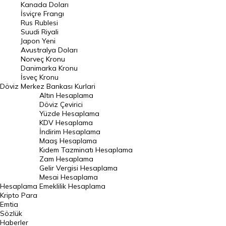
Kanada Doları
Frank Kuru
İsviçre Frangı
Riyal Kuru
Rus Rublesi
Suudi Riyali
Avustralya Doları
Japon Yeni
Avustralya Doları
Danimarka Kronu Kuru
Norveç Kronu
Danimarka Kronu
Kanada Doları Kuru
İsveç Kronu
Döviz
Merkez Bankası Kurlari
Norveç Kronu Kuru
Altın Hesaplama
İsveç Kronu Kuru
Döviz Çevirici
Yüzde Hesaplama
Japon Yeni Kuru
KDV Hesaplama
İndirim Hesaplama
Serbest Piyasa Döviz Kurları
Maaş Hesaplama
Kıdem Tazminatı Hesaplama
Merkez Bankası Döviz Kurları
Zam Hesaplama
Gelir Vergisi Hesaplama
ALTIN
Mesai Hesaplama
Hesaplama
Emeklilik Hesaplama
Altın Fiyatları
Kripto Para
Emtia
Gram Altın Fiyatı
Sözlük
Çeyrek Altın Fiyatı
Haberler