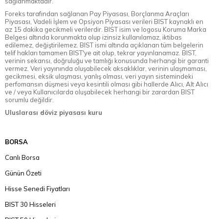
sağlanmaktadır.
Foreks tarafından sağlanan Pay Piyasası, Borçlanma Araçları
Piyasası, Vadeli İşlem ve Opsiyon Piyasası verileri BIST kaynaklı en
az 15 dakika gecikmeli verilerdir. BIST isim ve logosu Koruma Marka
Belgesi altında korunmakta olup izinsiz kullanılamaz, iktibas
edilemez, değiştirilemez. BIST ismi altında açıklanan tüm belgelerin
telif hakları tamamen BIST'ye ait olup, tekrar yayınlanamaz. BIST,
verinin sekansı, doğruluğu ve tamlığı konusunda herhangi bir garanti
vermez. Veri yayınında oluşabilecek aksaklıklar, verinin ulaşmaması,
gecikmesi, eksik ulaşması, yanlış olması, veri yayın sistemindeki
perfomansın düşmesi veya kesintili olması gibi hallerde Alıcı, Alt Alıcı
ve / veya Kullanıcılarda oluşabilecek herhangi bir zarardan BIST
sorumlu değildir.
Uluslarası döviz piyasası kuru
BORSA
Canlı Borsa
Günün Özeti
Hisse Senedi Fiyatları
BIST 30 Hisseleri