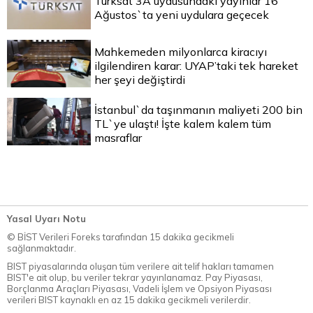
Türksat 3A uydusundaki yayınlar 16
Ağustos`ta yeni uydulara geçecek
Mahkemeden milyonlarca kiracıyı
ilgilendiren karar: UYAP’taki tek hareket
her şeyi değiştirdi
İstanbul`da taşınmanın maliyeti 200 bin
TL`ye ulaştı! İşte kalem kalem tüm
masraflar
Yasal Uyarı Notu
© BİST Verileri Foreks tarafından 15 dakika gecikmeli
sağlanmaktadır.
BIST piyasalarında oluşan tüm verilere ait telif hakları tamamen
BIST'e ait olup, bu veriler tekrar yayınlanamaz. Pay Piyasası,
Borçlanma Araçları Piyasası, Vadeli İşlem ve Opsiyon Piyasası
verileri BIST kaynaklı en az 15 dakika gecikmeli verilerdir.