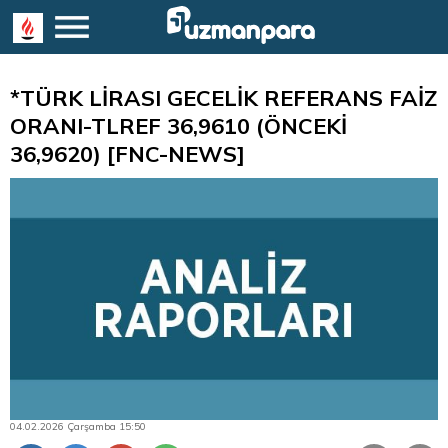
*TÜRK LİRASI GECELİK REFERANS FAİZ
ORANI-TLREF 36,9610 (ÖNCEKİ
36,9620) [FNC-NEWS]
04.02.2026 Çarşamba 15:50