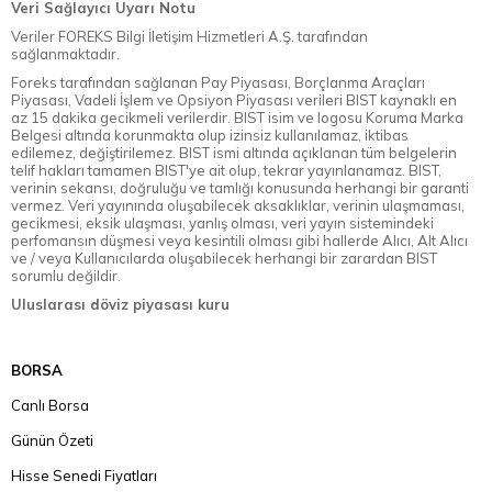
Veri Sağlayıcı Uyarı Notu
Veriler FOREKS Bilgi İletişim Hizmetleri A.Ş. tarafından
sağlanmaktadır.
Foreks tarafından sağlanan Pay Piyasası, Borçlanma Araçları
Piyasası, Vadeli İşlem ve Opsiyon Piyasası verileri BIST kaynaklı en
az 15 dakika gecikmeli verilerdir. BIST isim ve logosu Koruma Marka
Belgesi altında korunmakta olup izinsiz kullanılamaz, iktibas
edilemez, değiştirilemez. BIST ismi altında açıklanan tüm belgelerin
telif hakları tamamen BIST'ye ait olup, tekrar yayınlanamaz. BIST,
verinin sekansı, doğruluğu ve tamlığı konusunda herhangi bir garanti
vermez. Veri yayınında oluşabilecek aksaklıklar, verinin ulaşmaması,
gecikmesi, eksik ulaşması, yanlış olması, veri yayın sistemindeki
perfomansın düşmesi veya kesintili olması gibi hallerde Alıcı, Alt Alıcı
ve / veya Kullanıcılarda oluşabilecek herhangi bir zarardan BIST
sorumlu değildir.
Uluslarası döviz piyasası kuru
BORSA
Canlı Borsa
Günün Özeti
Hisse Senedi Fiyatları