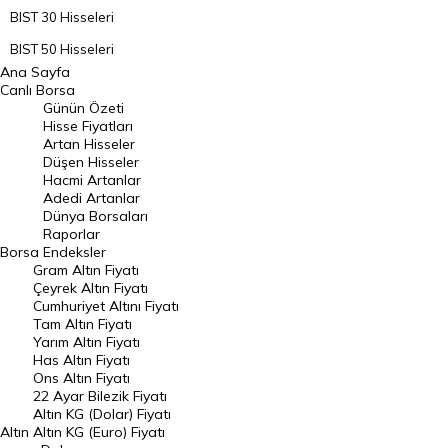
BIST 30 Hisseleri
BIST 50 Hisseleri
Ana Sayfa
BIST 100 Hisseleri
Canlı Borsa
Günün Özeti
En Çok Artan Hisseler
Hisse Fiyatları
Artan Hisseler
En Çok Düşen Hisseler
Düşen Hisseler
Hacmi Artanlar
Hacmi Artanlar
Adedi Artanlar
Geçmiş Kapanışlar
Dünya Borsaları
Raporlar
Dünya Borsaları
Borsa
Endeksler
Gram Altın Fiyatı
Raporlar
Çeyrek Altın Fiyatı
Endeksler
Cumhuriyet Altını Fiyatı
Tam Altın Fiyatı
Yarım Altın Fiyatı
DÖVİZ
Has Altın Fiyatı
Ons Altın Fiyatı
Döviz Kuru
22 Ayar Bilezik Fiyatı
Dolar Kuru
Altın KG (Dolar) Fiyatı
Altın
Altın KG (Euro) Fiyatı
Euro Kuru