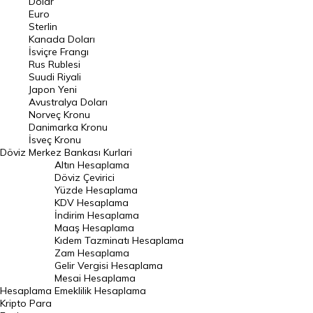
Dolar
Euro
Pound Kuru
Sterlin
Kanada Doları
Frank Kuru
İsviçre Frangı
Riyal Kuru
Rus Rublesi
Suudi Riyali
Avustralya Doları
Japon Yeni
Avustralya Doları
Danimarka Kronu Kuru
Norveç Kronu
Danimarka Kronu
Kanada Doları Kuru
İsveç Kronu
Döviz
Merkez Bankası Kurlari
Norveç Kronu Kuru
Altın Hesaplama
İsveç Kronu Kuru
Döviz Çevirici
Yüzde Hesaplama
Japon Yeni Kuru
KDV Hesaplama
İndirim Hesaplama
Serbest Piyasa Döviz Kurları
Maaş Hesaplama
Kıdem Tazminatı Hesaplama
Merkez Bankası Döviz Kurları
Zam Hesaplama
Gelir Vergisi Hesaplama
ALTIN
Mesai Hesaplama
Hesaplama
Emeklilik Hesaplama
Altın Fiyatları
Kripto Para