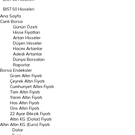
BIST 50 Hisseleri
Ana Sayfa
BIST 100 Hisseleri
Canlı Borsa
Günün Özeti
En Çok Artan Hisseler
Hisse Fiyatları
Artan Hisseler
En Çok Düşen Hisseler
Düşen Hisseler
Hacmi Artanlar
Hacmi Artanlar
Adedi Artanlar
Geçmiş Kapanışlar
Dünya Borsaları
Raporlar
Dünya Borsaları
Borsa
Endeksler
Gram Altın Fiyatı
Raporlar
Çeyrek Altın Fiyatı
Endeksler
Cumhuriyet Altını Fiyatı
Tam Altın Fiyatı
Yarım Altın Fiyatı
DÖVİZ
Has Altın Fiyatı
Ons Altın Fiyatı
Döviz Kuru
22 Ayar Bilezik Fiyatı
Dolar Kuru
Altın KG (Dolar) Fiyatı
Altın
Altın KG (Euro) Fiyatı
Euro Kuru
Dolar