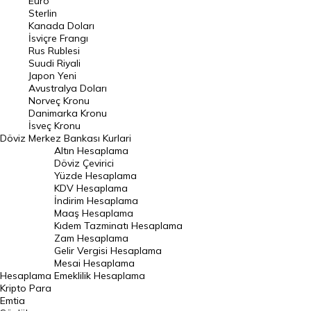
Euro
Pound Kuru
Sterlin
Kanada Doları
Frank Kuru
İsviçre Frangı
Riyal Kuru
Rus Rublesi
Suudi Riyali
Avustralya Doları
Japon Yeni
Avustralya Doları
Danimarka Kronu Kuru
Norveç Kronu
Danimarka Kronu
Kanada Doları Kuru
İsveç Kronu
Döviz
Merkez Bankası Kurlari
Norveç Kronu Kuru
Altın Hesaplama
İsveç Kronu Kuru
Döviz Çevirici
Yüzde Hesaplama
Japon Yeni Kuru
KDV Hesaplama
İndirim Hesaplama
Serbest Piyasa Döviz Kurları
Maaş Hesaplama
Kıdem Tazminatı Hesaplama
Merkez Bankası Döviz Kurları
Zam Hesaplama
Gelir Vergisi Hesaplama
ALTIN
Mesai Hesaplama
Hesaplama
Emeklilik Hesaplama
Altın Fiyatları
Kripto Para
Emtia
Gram Altın Fiyatı