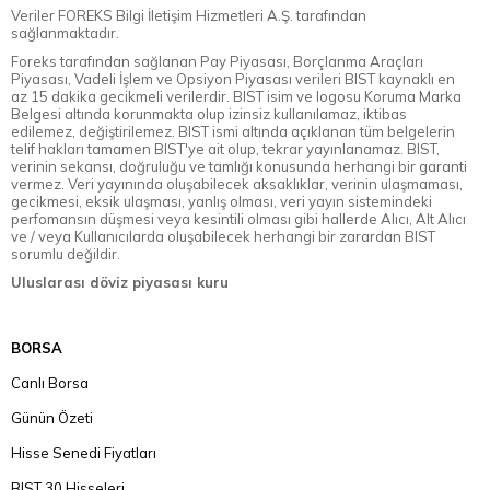
Veriler FOREKS Bilgi İletişim Hizmetleri A.Ş. tarafından
sağlanmaktadır.
Foreks tarafından sağlanan Pay Piyasası, Borçlanma Araçları
Piyasası, Vadeli İşlem ve Opsiyon Piyasası verileri BIST kaynaklı en
az 15 dakika gecikmeli verilerdir. BIST isim ve logosu Koruma Marka
Belgesi altında korunmakta olup izinsiz kullanılamaz, iktibas
edilemez, değiştirilemez. BIST ismi altında açıklanan tüm belgelerin
telif hakları tamamen BIST'ye ait olup, tekrar yayınlanamaz. BIST,
verinin sekansı, doğruluğu ve tamlığı konusunda herhangi bir garanti
vermez. Veri yayınında oluşabilecek aksaklıklar, verinin ulaşmaması,
gecikmesi, eksik ulaşması, yanlış olması, veri yayın sistemindeki
perfomansın düşmesi veya kesintili olması gibi hallerde Alıcı, Alt Alıcı
ve / veya Kullanıcılarda oluşabilecek herhangi bir zarardan BIST
sorumlu değildir.
Uluslarası döviz piyasası kuru
BORSA
Canlı Borsa
Günün Özeti
Hisse Senedi Fiyatları
BIST 30 Hisseleri