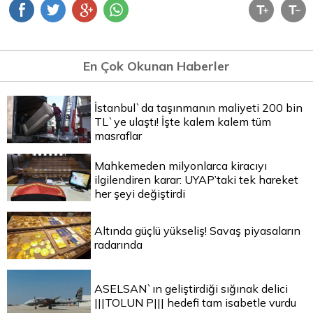
En Çok Okunan Haberler
İstanbul`da taşınmanın maliyeti 200 bin
TL`ye ulaştı! İşte kalem kalem tüm
masraflar
Mahkemeden milyonlarca kiracıyı
ilgilendiren karar: UYAP’taki tek hareket
her şeyi değiştirdi
Altında güçlü yükseliş! Savaş piyasaların
radarında
ASELSAN`ın geliştirdiği sığınak delici
|||TOLUN P||| hedefi tam isabetle vurdu