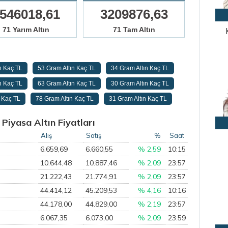
546018,61
3209876,63
71 Yarım Altın
71 Tam Altın
n Kaç TL
53 Gram Altın Kaç TL
34 Gram Altın Kaç TL
n Kaç TL
63 Gram Altın Kaç TL
30 Gram Altın Kaç TL
n Kaç TL
78 Gram Altın Kaç TL
31 Gram Altın Kaç TL
Piyasa Altın Fiyatları
Alış
Satış
%
Saat
6.659,69
6.660,55
% 2,59
10:15
10.644,48
10.887,46
% 2,09
23:57
21.222,43
21.774,91
% 2,09
23:57
44.414,12
45.209,53
% 4,16
10:16
44.178,00
44.829,00
% 2,19
23:57
6.067,35
6.073,00
% 2,09
23:59