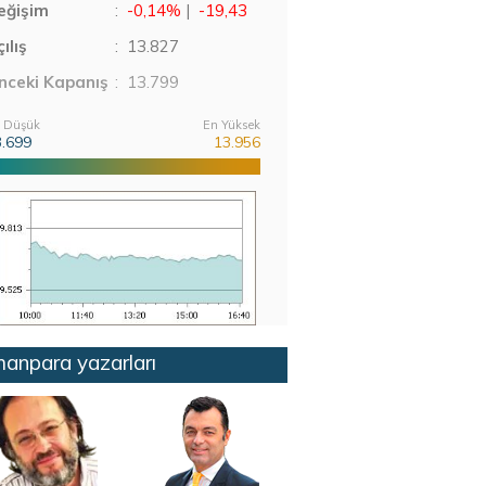
eğişim
:
-0,14%
|
-19,43
ılış
:
13.827
nceki Kapanış
: 13.799
 Düşük
En Yüksek
3.699
13.956
anpara yazarları