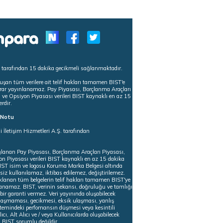
s tarafından 15 dakika gecikmeli sağlanmaktadır.
uşan tüm verilere ait telif hakları tamamen BIST'e
tekrar yayınlanamaz. Pay Piyasası, Borçlanma Araçları
m ve Opsiyon Piyasası verileri BIST kaynaklı en az 15
erdir.
ı Notu
i İletişim Hizmetleri A.Ş. tarafından
ğlanan Pay Piyasası, Borçlanma Araçları Piyasası,
on Piyasası verileri BIST kaynaklı en az 15 dakika
 BIST isim ve logosu Koruma Marka Belgesi altında
iz kullanılamaz, iktibas edilemez, değiştirilemez.
klanan tüm belgelerin telif hakları tamamen BIST'ye
nlanamaz. BIST, verinin sekansı, doğruluğu ve tamlığı
ir garanti vermez. Veri yayınında oluşabilecek
ulaşmaması, gecikmesi, eksik ulaşması, yanlış
stemindeki perfomansın düşmesi veya kesintili
ıcı, Alt Alıcı ve / veya Kullanıcılarda oluşabilecek
 BIST sorumlu değildir.