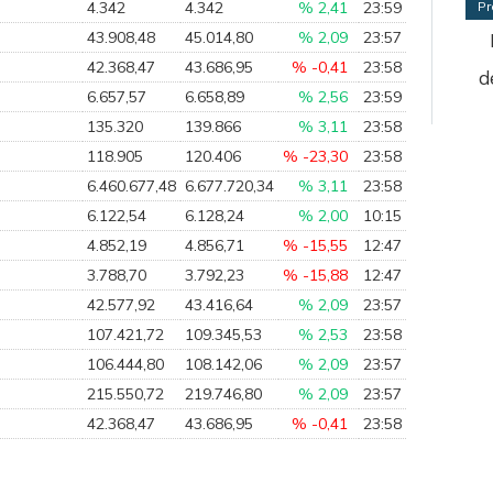
4.342
4.342
% 2,41
23:59
Pr
43.908,48
45.014,80
% 2,09
23:57
42.368,47
43.686,95
% -0,41
23:58
d
6.657,57
6.658,89
% 2,56
23:59
135.320
139.866
% 3,11
23:58
118.905
120.406
% -23,30
23:58
6.460.677,48
6.677.720,34
% 3,11
23:58
6.122,54
6.128,24
% 2,00
10:15
4.852,19
4.856,71
% -15,55
12:47
3.788,70
3.792,23
% -15,88
12:47
42.577,92
43.416,64
% 2,09
23:57
107.421,72
109.345,53
% 2,53
23:58
106.444,80
108.142,06
% 2,09
23:57
215.550,72
219.746,80
% 2,09
23:57
42.368,47
43.686,95
% -0,41
23:58