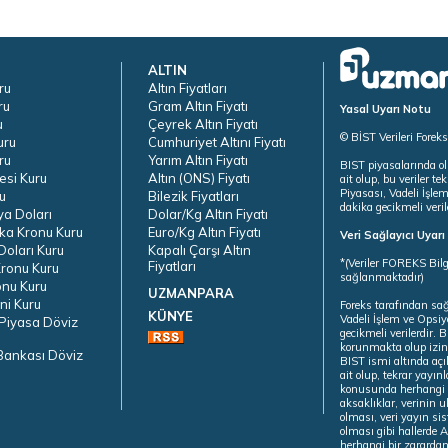
ALTIN
ru
Altın Fiyatları
ru
Gram Altın Fiyatı
Yasal Uyarı Notu
u
Çeyrek Altın Fiyatı
© BİST Verileri Forek
uru
Cumhuriyet Altını Fiyatı
ru
Yarım Altın Fiyatı
BIST piyasalarında ol
esi Kuru
Altın (ONS) Fiyatı
ait olup, bu veriler 
Piyasası, Vadeli İşle
u
Bilezik Fiyatları
dakika gecikmeli veril
ya Doları
Dolar/Kg Altın Fiyatı
ka Kronu Kuru
Euro/Kg Altın Fiyatı
Veri Sağlayıcı Uyar
oları Kuru
Kapalı Çarşı Altın
*(Veriler FOREKS Bilg
Fiyatları
ronu Kuru
sağlanmaktadır)
onu Kuru
UZMANPARA
ni Kuru
Foreks tarafından sa
KÜNYE
Vadeli İşlem ve Opsiy
Piyasa Döviz
gecikmeli verilerdir.
korunmakta olup izins
Bankası Döviz
BIST ismi altında açı
ait olup, tekrar yayı
konusunda herhangi b
aksaklıklar, verinin 
olması, veri yayın si
olması gibi hallerde Al
herhangi bir zarardan