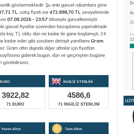
D
işkenlik göstermektedir. Şu anki güncel rakamlara göre
37,71 TL
, satış fiyatı ise
472.898,70 TL
seviyelerinde
Aç
 son
07.08.2026 - 23:57
itibarıyla güncellenmiştir.
Ö
nki güncel fiyatlar üzerinden hesaplama yapmaktadır.
azla kaç TL oldu, dün ne kadar ile güne başlamıştı, 24
En
1
kadar eder gibi soruların detaylı yanıtlarını
Gram
z. Gram altın dışında diğer altınlar için fiyatları
sayfasına giderek bugün, dün ve geçmişten bugüne
i görebilirsiniz.
EURO
İNGİLİZ STERLİNİ
3922,82
4586,6
uzm
71 EURO
71 İNGİLİZ STERLİNİ
Yarım Altın
Tam Altın