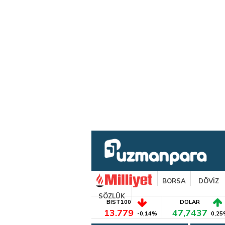
BORSA
DÖVİZ
SÖZLÜK
BIST100
DOLAR
13.779
47,7437
-0,14%
0,25