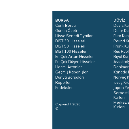
BORSA
DÖVİZ
Canlı Borsa
Döviz Ku
Günün Özeti
Dolar Ku
Hisse Senedi Fiyatları
Euro Kur
BIST 30 Hisseleri
Pound K
BIST 50 Hisseleri
Frank Ku
BIST 100 Hisseleri
Rus Rubl
En Çok Artan Hisseler
Riyal Kur
En Çok Düşen Hisseler
Avustral
Hacmi Artanlar
Danimar
Geçmiş Kapanışlar
Kanada D
Dünya Borsaları
Norveç K
Raporlar
İsveç Kr
Endeksler
Japon Ye
Serbest 
Kurları
Merkez 
Copyright 2026
Kurları
©