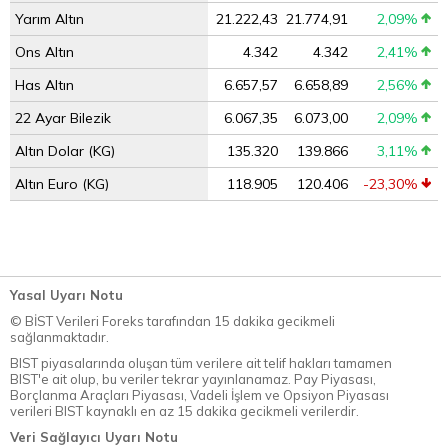
Yarım Altın
21.222,43
21.774,91
2,09%
Ons Altın
4.342
4.342
2,41%
Has Altın
6.657,57
6.658,89
2,56%
22 Ayar Bilezik
6.067,35
6.073,00
2,09%
Altın Dolar (KG)
135.320
139.866
3,11%
Altın Euro (KG)
118.905
120.406
-23,30%
Yasal Uyarı Notu
© BİST Verileri Foreks tarafından 15 dakika gecikmeli
sağlanmaktadır.
BIST piyasalarında oluşan tüm verilere ait telif hakları tamamen
BIST'e ait olup, bu veriler tekrar yayınlanamaz. Pay Piyasası,
Borçlanma Araçları Piyasası, Vadeli İşlem ve Opsiyon Piyasası
verileri BIST kaynaklı en az 15 dakika gecikmeli verilerdir.
Veri Sağlayıcı Uyarı Notu