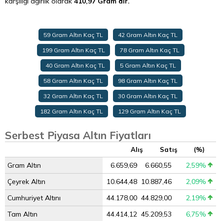
karşılığı ağırlık olarak
410,97 Gram’dır.
59 Gram Altın Kaç TL
42 Gram Altın Kaç TL
199 Gram Altın Kaç TL
78 Gram Altın Kaç TL
40 Gram Altın Kaç TL
5 Gram Altın Kaç TL
58 Gram Altın Kaç TL
98 Gram Altın Kaç TL
32 Gram Altın Kaç TL
30 Gram Altın Kaç TL
182 Gram Altın Kaç TL
129 Gram Altın Kaç TL
Serbest Piyasa Altın Fiyatları
Alış
Satış
(%)
Gram Altın
6.659,69
6.660,55
2,59%
Çeyrek Altın
10.644,48
10.887,46
2,09%
Cumhuriyet Altını
44.178,00
44.829,00
2,19%
Tam Altın
44.414,12
45.209,53
6,75%