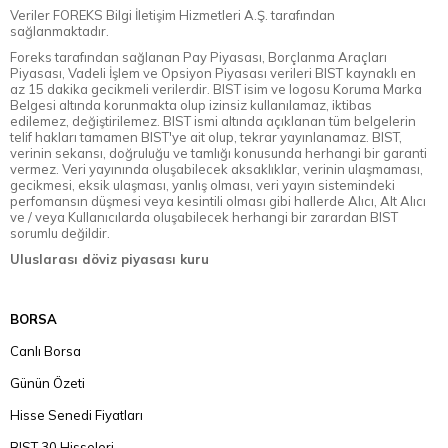
Veriler FOREKS Bilgi İletişim Hizmetleri A.Ş. tarafından
sağlanmaktadır.
Foreks tarafından sağlanan Pay Piyasası, Borçlanma Araçları
Piyasası, Vadeli İşlem ve Opsiyon Piyasası verileri BIST kaynaklı en
az 15 dakika gecikmeli verilerdir. BIST isim ve logosu Koruma Marka
Belgesi altında korunmakta olup izinsiz kullanılamaz, iktibas
edilemez, değiştirilemez. BIST ismi altında açıklanan tüm belgelerin
telif hakları tamamen BIST'ye ait olup, tekrar yayınlanamaz. BIST,
verinin sekansı, doğruluğu ve tamlığı konusunda herhangi bir garanti
vermez. Veri yayınında oluşabilecek aksaklıklar, verinin ulaşmaması,
gecikmesi, eksik ulaşması, yanlış olması, veri yayın sistemindeki
perfomansın düşmesi veya kesintili olması gibi hallerde Alıcı, Alt Alıcı
ve / veya Kullanıcılarda oluşabilecek herhangi bir zarardan BIST
sorumlu değildir.
Uluslarası döviz piyasası kuru
BORSA
Canlı Borsa
Günün Özeti
Hisse Senedi Fiyatları
BIST 30 Hisseleri