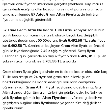
işlemleri anlık fiyatlar üzerinden gerçekleşmektedir. Kuyumcu ile
gerçekleştireceğiniz altın bozdurma ve nakit para ile altın satın
alma işlemlerinde
57 Adet Gram Altın Fiyatı
üstte belirtilen
fiyatlar ile değişiklik gösterebilir.
57 Tane Gram Altın Ne Kadar Türk Lirası Yapıyor
sorusunun
yanıtı bugün gün içerisinde anlık olarak birçok kez değişiklik
gösterdi. Bugün saat
00:00
’da alış fiyatı
6.492,58 TL
, satış fiyatı
ise
6.492,58 TL
üzerinden başlayan Gram Altın fiyatı, bir önceki
gün ile kıyaslandığında
2,49 değişim
gösterdi. Satış fiyatı
üzerinden gün içerisinde en düşük fiyat olarak
6.486,38 TL
’yi, en
yüksek rakam olarak ise
6.705,58 TL
’yi gördü.
Gram altının fiyatı gün içerisinde en fazla ne kadar oldu, dün kaç
TL ile başlamıştı ve 24 ayar saf gram altın bilezik şu an
bozdurulduğunda ne kadar eder gibi soruların cevaplarını
öğrenmek için
Gram Altın Fiyatı
sayfasına gidebilirsiniz. Gram
Altın dışında diğer tüm altın türleri için günlük, aylık, haftalık ve
yıllık fiyatları görmek için
Altın Fiyatları
sayfasına gidebilir ve
geçmişten bugüne altın fiyatlarında yaşanan tüm değişiklikleri
görebilirsiniz.