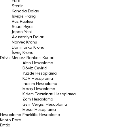
Euro
Pound Kuru
Sterlin
Kanada Doları
Frank Kuru
İsviçre Frangı
Riyal Kuru
Rus Rublesi
Suudi Riyali
Avustralya Doları
Japon Yeni
Avustralya Doları
Danimarka Kronu Kuru
Norveç Kronu
Danimarka Kronu
Kanada Doları Kuru
İsveç Kronu
Döviz
Merkez Bankası Kurlari
Norveç Kronu Kuru
Altın Hesaplama
İsveç Kronu Kuru
Döviz Çevirici
Yüzde Hesaplama
Japon Yeni Kuru
KDV Hesaplama
İndirim Hesaplama
Serbest Piyasa Döviz Kurları
Maaş Hesaplama
Kıdem Tazminatı Hesaplama
Merkez Bankası Döviz Kurları
Zam Hesaplama
Gelir Vergisi Hesaplama
ALTIN
Mesai Hesaplama
Hesaplama
Emeklilik Hesaplama
Altın Fiyatları
Kripto Para
Emtia
Gram Altın Fiyatı