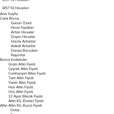
BIST 50 Hisseleri
Ana Sayfa
BIST 100 Hisseleri
Canlı Borsa
Günün Özeti
En Çok Artan Hisseler
Hisse Fiyatları
Artan Hisseler
En Çok Düşen Hisseler
Düşen Hisseler
Hacmi Artanlar
Hacmi Artanlar
Adedi Artanlar
Geçmiş Kapanışlar
Dünya Borsaları
Raporlar
Dünya Borsaları
Borsa
Endeksler
Gram Altın Fiyatı
Raporlar
Çeyrek Altın Fiyatı
Endeksler
Cumhuriyet Altını Fiyatı
Tam Altın Fiyatı
Yarım Altın Fiyatı
DÖVİZ
Has Altın Fiyatı
Ons Altın Fiyatı
Döviz Kuru
22 Ayar Bilezik Fiyatı
Dolar Kuru
Altın KG (Dolar) Fiyatı
Altın
Altın KG (Euro) Fiyatı
Euro Kuru
Dolar