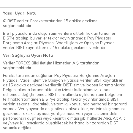
Yasal Uyarı Notu
© BİST Verileri Foreks tarafından 15 dakika gecikmeli
sağlanmaktadır.
BIST piyasalarında oluşan tüm verilere ait telif hakları tamamen
BIST'e ait olup, bu veriler tekrar yayınlanamaz. Pay Piyasası,
Borçlanma Araçları Piyasası, Vadeli İşlem ve Opsiyon Piyasası
verileri BIST kaynaklı en az 15 dakika gecikmeli verilerdir.
Veri Sağlayıcı Uyarı Notu
Veriler FOREKS Bilgi İletişim Hizmetleri A.Ş. tarafından
sağlanmaktadır.
Foreks tarafından sağlanan Pay Piyasası, Borçlanma Araçları
Piyasası, Vadeli İşlem ve Opsiyon Piyasası verileri BIST kaynaklı en
az 15 dakika gecikmeli verilerdir. BIST isim ve logosu Koruma Marka
Belgesi altında korunmakta olup izinsiz kullanılamaz, iktibas
edilemez, değiştirilemez. BIST ismi altında açıklanan tüm belgelerin
telif hakları tamamen BIST'ye ait olup, tekrar yayınlanamaz. BIST,
verinin sekansı, doğruluğu ve tamlığı konusunda herhangi bir garanti
vermez. Veri yayınında oluşabilecek aksaklıklar, verinin ulaşmaması,
gecikmesi, eksik ulaşması, yanlış olması, veri yayın sistemindeki
perfomansın düşmesi veya kesintili olması gibi hallerde Alıcı, Alt Alıcı
ve / veya Kullanıcılarda oluşabilecek herhangi bir zarardan BIST
sorumlu değildir.