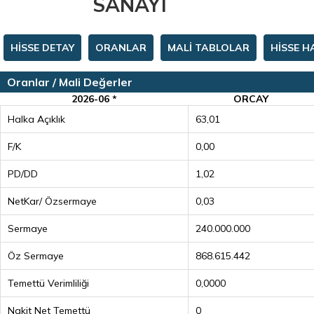
SANAYI
HİSSE DETAY
ORANLAR
MALİ TABLOLAR
HİSSE H
Oranlar / Mali Değerler
2026-06 *
ORCAY
Halka Açıklık
63,01
F/K
0,00
PD/DD
1,02
NetKar/ Özsermaye
0,03
Sermaye
240.000.000
Öz Sermaye
868.615.442
Temettü Verimliliği
0,0000
Nakit Net Temettü
0