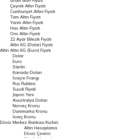
Gram Altın Fiyatı
Raporlar
Çeyrek Altın Fiyatı
Endeksler
Cumhuriyet Altını Fiyatı
Tam Altın Fiyatı
Yarım Altın Fiyatı
DÖVİZ
Has Altın Fiyatı
Ons Altın Fiyatı
Döviz Kuru
22 Ayar Bilezik Fiyatı
Dolar Kuru
Altın KG (Dolar) Fiyatı
Altın
Altın KG (Euro) Fiyatı
Euro Kuru
Dolar
Euro
Pound Kuru
Sterlin
Kanada Doları
Frank Kuru
İsviçre Frangı
Riyal Kuru
Rus Rublesi
Suudi Riyali
Avustralya Doları
Japon Yeni
Avustralya Doları
Danimarka Kronu Kuru
Norveç Kronu
Danimarka Kronu
Kanada Doları Kuru
İsveç Kronu
Döviz
Merkez Bankası Kurlari
Norveç Kronu Kuru
Altın Hesaplama
İsveç Kronu Kuru
Döviz Çevirici