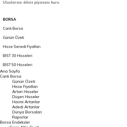
Uluslarası döviz piyasası kuru
BORSA
Canlı Borsa
Günün Özeti
Hisse Senedi Fiyatları
BIST 30 Hisseleri
BIST 50 Hisseleri
Ana Sayfa
BIST 100 Hisseleri
Canlı Borsa
Günün Özeti
En Çok Artan Hisseler
Hisse Fiyatları
Artan Hisseler
En Çok Düşen Hisseler
Düşen Hisseler
Hacmi Artanlar
Hacmi Artanlar
Adedi Artanlar
Geçmiş Kapanışlar
Dünya Borsaları
Raporlar
Dünya Borsaları
Borsa
Endeksler