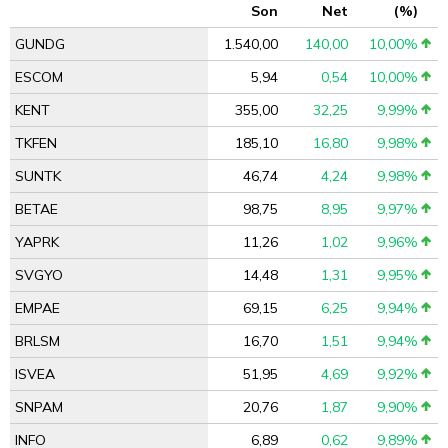
Son
Net
(%)
GUNDG
1.540,00
140,00
10,00%
ESCOM
5,94
0,54
10,00%
KENT
355,00
32,25
9,99%
TKFEN
185,10
16,80
9,98%
SUNTK
46,74
4,24
9,98%
BETAE
98,75
8,95
9,97%
YAPRK
11,26
1,02
9,96%
SVGYO
14,48
1,31
9,95%
EMPAE
69,15
6,25
9,94%
BRLSM
16,70
1,51
9,94%
ISVEA
51,95
4,69
9,92%
SNPAM
20,76
1,87
9,90%
INFO
6,89
0,62
9,89%