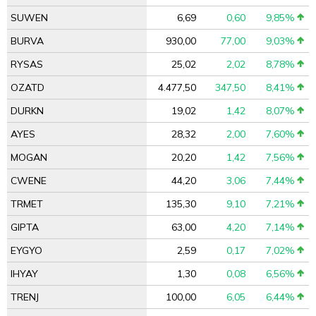
SUWEN
6,69
0,60
9,85%
BURVA
930,00
77,00
9,03%
RYSAS
25,02
2,02
8,78%
OZATD
4.477,50
347,50
8,41%
DURKN
19,02
1,42
8,07%
AYES
28,32
2,00
7,60%
MOGAN
20,20
1,42
7,56%
CWENE
44,20
3,06
7,44%
TRMET
135,30
9,10
7,21%
GIPTA
63,00
4,20
7,14%
EYGYO
2,59
0,17
7,02%
IHYAY
1,30
0,08
6,56%
TRENJ
100,00
6,05
6,44%