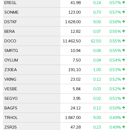
EREGL
41,98
0,24
0,57%
SONME
123,00
0,70
0,57%
DSTKF
1.628,00
9,00
0,56%
BERA
12,82
0,07
0,55%
DOCO
11.462,50
62,50
0,55%
SMRTG
10,94
0,06
0,55%
OYLUM
7,50
0,04
0,54%
Z30EA
191,10
1,00
0,53%
VKING
23,02
0,12
0,52%
VESBE
5,84
0,03
0,52%
SEGYO
3,95
0,02
0,51%
BAGFS
24,12
0,12
0,50%
TRHOL
1.847,00
9,00
0,49%
ZSR25
47,28
0,23
0,49%