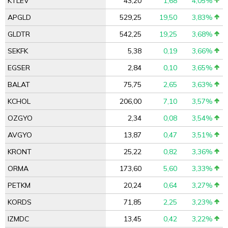
KTLEV
43,20
1,68
4,05%
APGLD
529,25
19,50
3,83%
GLDTR
542,25
19,25
3,68%
SEKFK
5,38
0,19
3,66%
EGSER
2,84
0,10
3,65%
BALAT
75,75
2,65
3,63%
KCHOL
206,00
7,10
3,57%
OZGYO
2,34
0,08
3,54%
AVGYO
13,87
0,47
3,51%
KRONT
25,22
0,82
3,36%
ORMA
173,60
5,60
3,33%
PETKM
20,24
0,64
3,27%
KORDS
71,85
2,25
3,23%
IZMDC
13,45
0,42
3,22%