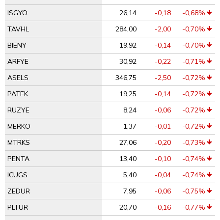
ISGYO
26,14
-0,18
-0,68%
TAVHL
284,00
-2,00
-0,70%
BIENY
19,92
-0,14
-0,70%
ARFYE
30,92
-0,22
-0,71%
ASELS
346,75
-2,50
-0,72%
PATEK
19,25
-0,14
-0,72%
RUZYE
8,24
-0,06
-0,72%
MERKO
1,37
-0,01
-0,72%
MTRKS
27,06
-0,20
-0,73%
PENTA
13,40
-0,10
-0,74%
ICUGS
5,40
-0,04
-0,74%
ZEDUR
7,95
-0,06
-0,75%
PLTUR
20,70
-0,16
-0,77%