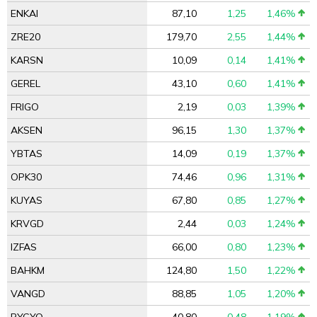
ENKAI
87,10
1,25
1,46%
ZRE20
179,70
2,55
1,44%
KARSN
10,09
0,14
1,41%
GEREL
43,10
0,60
1,41%
FRIGO
2,19
0,03
1,39%
AKSEN
96,15
1,30
1,37%
YBTAS
14,09
0,19
1,37%
OPK30
74,46
0,96
1,31%
KUYAS
67,80
0,85
1,27%
KRVGD
2,44
0,03
1,24%
IZFAS
66,00
0,80
1,23%
BAHKM
124,80
1,50
1,22%
VANGD
88,85
1,05
1,20%