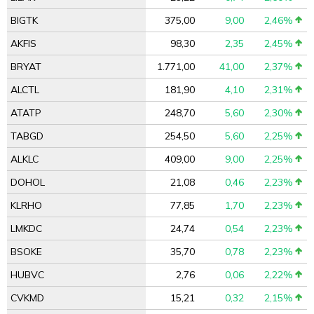
BIGTK
375,00
9,00
2,46%
AKFIS
98,30
2,35
2,45%
BRYAT
1.771,00
41,00
2,37%
ALCTL
181,90
4,10
2,31%
ATATP
248,70
5,60
2,30%
TABGD
254,50
5,60
2,25%
ALKLC
409,00
9,00
2,25%
DOHOL
21,08
0,46
2,23%
KLRHO
77,85
1,70
2,23%
LMKDC
24,74
0,54
2,23%
BSOKE
35,70
0,78
2,23%
HUBVC
2,76
0,06
2,22%
CVKMD
15,21
0,32
2,15%