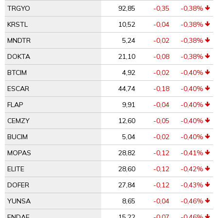
TRGYO
92,85
-0,35
-0,38%
KRSTL
10,52
-0,04
-0,38%
MNDTR
5,24
-0,02
-0,38%
DOKTA
21,10
-0,08
-0,38%
BTCIM
4,92
-0,02
-0,40%
ESCAR
44,74
-0,18
-0,40%
FLAP
9,91
-0,04
-0,40%
CEMZY
12,60
-0,05
-0,40%
BUCIM
5,04
-0,02
-0,40%
MOPAS
28,82
-0,12
-0,41%
ELITE
28,60
-0,12
-0,42%
DOFER
27,84
-0,12
-0,43%
YUNSA
8,65
-0,04
-0,46%
ENDAE
15,22
-0,07
-0,46%