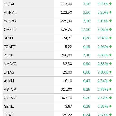
ENJSA
113,00
3,50
3,20%
ANHYT
122,50
3,80
3,20%
YGGYO
229,90
7,10
3,19%
GMSTR
576,75
17,00
3,04%
BIZIM
24,24
0,70
2,97%
FONET
5,22
0,15
2,96%
Z30KP
260,00
7,40
2,93%
MACKO
32,50
0,90
2,85%
DITAS
25,00
0,68
2,80%
ALKIM
16,10
0,43
2,74%
ASTOR
311,00
8,25
2,73%
QTEMZ
347,10
9,20
2,72%
GENIL
9,67
0,25
2,65%
LILAK
29,22
0,74
2,60%