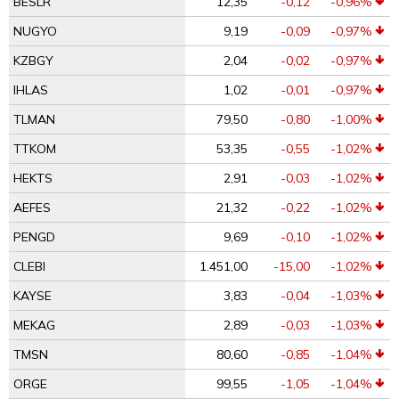
BESLR
12,35
-0,12
-0,96%
NUGYO
9,19
-0,09
-0,97%
KZBGY
2,04
-0,02
-0,97%
IHLAS
1,02
-0,01
-0,97%
TLMAN
79,50
-0,80
-1,00%
TTKOM
53,35
-0,55
-1,02%
HEKTS
2,91
-0,03
-1,02%
AEFES
21,32
-0,22
-1,02%
PENGD
9,69
-0,10
-1,02%
CLEBI
1.451,00
-15,00
-1,02%
KAYSE
3,83
-0,04
-1,03%
MEKAG
2,89
-0,03
-1,03%
TMSN
80,60
-0,85
-1,04%
ORGE
99,55
-1,05
-1,04%