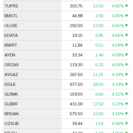
TUPRS
303,75
13,50
4,65%
BMSTL
44,98
2,00
4,65%
ULUSE
292,50
13,00
4,65%
EDATA
19,15
0,85
4,64%
KNFRT
11,84
0,52
4,59%
AYEN
33,34
1,46
4,58%
ORZAX
119,30
5,20
4,56%
AYGAZ
267,50
11,25
4,39%
ISGLK
677,50
28,50
4,39%
GLRMK
159,50
6,60
4,32%
GUBRF
431,00
17,50
4,23%
BRSAN
575,50
23,00
4,16%
OZSUB
39,44
1,54
4,06%