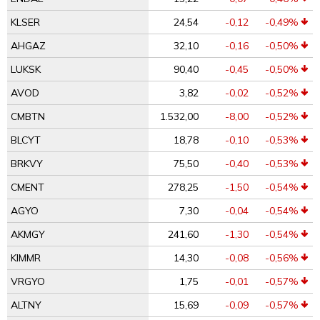
KLSER
24,54
-0,12
-0,49%
AHGAZ
32,10
-0,16
-0,50%
LUKSK
90,40
-0,45
-0,50%
AVOD
3,82
-0,02
-0,52%
CMBTN
1.532,00
-8,00
-0,52%
BLCYT
18,78
-0,10
-0,53%
BRKVY
75,50
-0,40
-0,53%
CMENT
278,25
-1,50
-0,54%
AGYO
7,30
-0,04
-0,54%
AKMGY
241,60
-1,30
-0,54%
KIMMR
14,30
-0,08
-0,56%
VRGYO
1,75
-0,01
-0,57%
ALTNY
15,69
-0,09
-0,57%