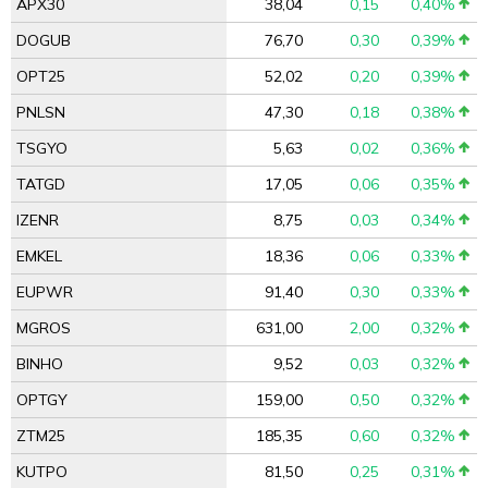
APX30
38,04
0,15
0,40%
DOGUB
76,70
0,30
0,39%
OPT25
52,02
0,20
0,39%
PNLSN
47,30
0,18
0,38%
TSGYO
5,63
0,02
0,36%
TATGD
17,05
0,06
0,35%
IZENR
8,75
0,03
0,34%
EMKEL
18,36
0,06
0,33%
EUPWR
91,40
0,30
0,33%
MGROS
631,00
2,00
0,32%
BINHO
9,52
0,03
0,32%
OPTGY
159,00
0,50
0,32%
ZTM25
185,35
0,60
0,32%
KUTPO
81,50
0,25
0,31%