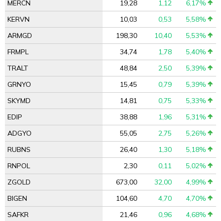
MERCN
19,28
1,12
6,17%
KERVN
10,03
0,53
5,58%
ARMGD
198,30
10,40
5,53%
FRMPL
34,74
1,78
5,40%
TRALT
48,84
2,50
5,39%
GRNYO
15,45
0,79
5,39%
SKYMD
14,81
0,75
5,33%
EDIP
38,88
1,96
5,31%
ADGYO
55,05
2,75
5,26%
RUBNS
26,40
1,30
5,18%
RNPOL
2,30
0,11
5,02%
ZGOLD
673,00
32,00
4,99%
BIGEN
104,60
4,70
4,70%
SAFKR
21,46
0,96
4,68%