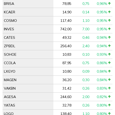
BRISA
78,85
0,75
0,96%
KCAER
14,90
0,14
0,95%
COSMO
117,40
1,10
0,95%
INVES
742,00
7,00
0,95%
CATES
49,32
0,46
0,94%
ZPBDL
256,40
2,40
0,94%
SOHOE
10,83
0,10
0,93%
CCOLA
87,95
0,75
0,86%
LXGYO
10,80
0,09
0,84%
MAGEN
36,20
0,30
0,84%
VAKBN
31,42
0,26
0,83%
AGESA
244,60
2,00
0,82%
YATAS
32,78
0,26
0,80%
LOGO
138,40
1,10
0,80%