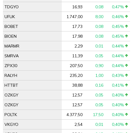
TDGYO
16,93
0,08
0,47%
UFUK
1.747,00
8,00
0,46%
BOBET
17,73
0,08
0,45%
BIOEN
17,98
0,08
0,45%
MARMR
2,29
0,01
0,44%
SMRVA
11,39
0,05
0,44%
ZPX30
207,50
0,90
0,44%
RALYH
235,20
1,00
0,43%
HTTBT
38,88
0,16
0,41%
OZKGY
12,57
0,05
0,40%
OZKGY
12,57
0,05
0,40%
POLTK
4.377,50
17,50
0,40%
VKGYO
2,54
0,01
0,40%