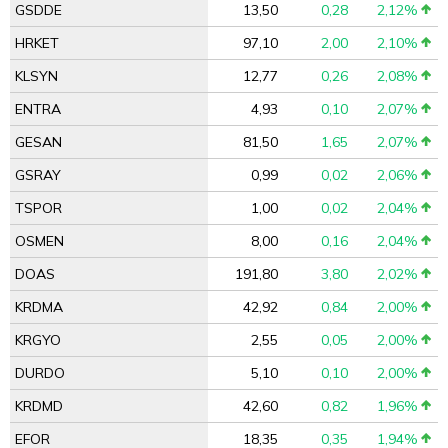
GSDDE
13,50
0,28
2,12%
HRKET
97,10
2,00
2,10%
KLSYN
12,77
0,26
2,08%
ENTRA
4,93
0,10
2,07%
GESAN
81,50
1,65
2,07%
GSRAY
0,99
0,02
2,06%
TSPOR
1,00
0,02
2,04%
OSMEN
8,00
0,16
2,04%
DOAS
191,80
3,80
2,02%
KRDMA
42,92
0,84
2,00%
KRGYO
2,55
0,05
2,00%
DURDO
5,10
0,10
2,00%
KRDMD
42,60
0,82
1,96%
EFOR
18,35
0,35
1,94%