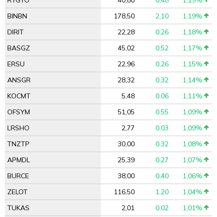
RYGYO
40,80
0,48
1,19%
BINBN
178,50
2,10
1,19%
DIRIT
22,28
0,26
1,18%
BASGZ
45,02
0,52
1,17%
ERSU
22,96
0,26
1,15%
ANSGR
28,32
0,32
1,14%
KOCMT
5,48
0,06
1,11%
OFSYM
51,05
0,55
1,09%
LRSHO
2,77
0,03
1,09%
TNZTP
30,00
0,32
1,08%
APMDL
25,39
0,27
1,07%
BURCE
38,00
0,40
1,06%
ZELOT
116,50
1,20
1,04%
TUKAS
2,01
0,02
1,01%