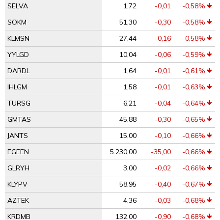
SELVA
1,72
-0,01
-0,58%
SOKM
51,30
-0,30
-0,58%
KLMSN
27,44
-0,16
-0,58%
YYLGD
10,04
-0,06
-0,59%
DARDL
1,64
-0,01
-0,61%
IHLGM
1,58
-0,01
-0,63%
TURSG
6,21
-0,04
-0,64%
GMTAS
45,88
-0,30
-0,65%
JANTS
15,00
-0,10
-0,66%
EGEEN
5.230,00
-35,00
-0,66%
GLRYH
3,00
-0,02
-0,66%
KLYPV
58,95
-0,40
-0,67%
AZTEK
4,36
-0,03
-0,68%
KRDMB
132,00
-0,90
-0,68%