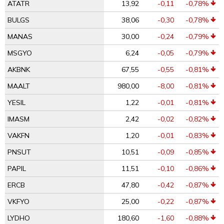
ATATR
13,92
-0,11
-0,78%
BULGS
38,06
-0,30
-0,78%
MANAS
30,00
-0,24
-0,79%
MSGYO
6,24
-0,05
-0,79%
AKBNK
67,55
-0,55
-0,81%
MAALT
980,00
-8,00
-0,81%
YESIL
1,22
-0,01
-0,81%
IMASM
2,42
-0,02
-0,82%
VAKFN
1,20
-0,01
-0,83%
PNSUT
10,51
-0,09
-0,85%
PAPIL
11,51
-0,10
-0,86%
ERCB
47,80
-0,42
-0,87%
VKFYO
25,00
-0,22
-0,87%
LYDHO
180,60
-1,60
-0,88%