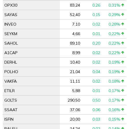
OPX30
83,24
0,26
0,31%
SAYAS
52,40
0,15
0,29%
INVEO
7,10
0,02
0,28%
SEYKM
4,66
0,01
0,22%
SAHOL
89,10
0,20
0,22%
A1CAP
8,99
0,02
0,22%
DERHL
10,40
0,02
0,19%
POLHO
21,04
0,04
0,19%
VAKFA
11,11
0,02
0,18%
ETILR
5,88
0,01
0,17%
GOLTS
290,50
0,50
0,17%
SSAAT
37,06
0,06
0,16%
ISFIN
20,00
0,03
0,15%
BALSU
14,24
0,02
0,14%