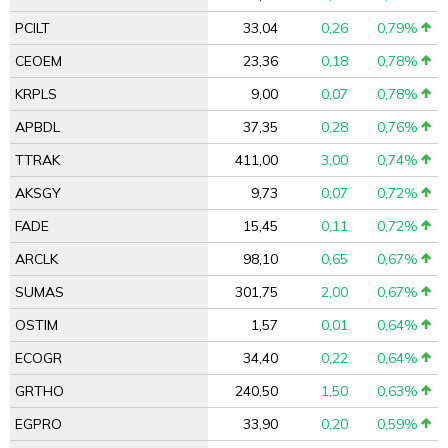
PCILT
33,04
0,26
0,79%
CEOEM
23,36
0,18
0,78%
KRPLS
9,00
0,07
0,78%
APBDL
37,35
0,28
0,76%
TTRAK
411,00
3,00
0,74%
AKSGY
9,73
0,07
0,72%
FADE
15,45
0,11
0,72%
ARCLK
98,10
0,65
0,67%
SUMAS
301,75
2,00
0,67%
OSTIM
1,57
0,01
0,64%
ECOGR
34,40
0,22
0,64%
GRTHO
240,50
1,50
0,63%
EGPRO
33,90
0,20
0,59%