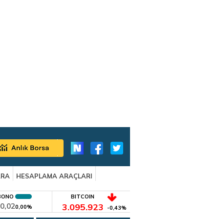
ARA
HESAPLAMA ARAÇLARI
BONO
BITCOIN
0,02
3.095.923
0,00%
-0,43%