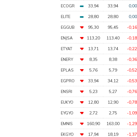
33,94
33,94
0,00
ECOGR
28,80
28,80
0,00
ELITE
95,30
95,45
-0,16
EGGUB
113,20
113,40
-0,18
ENJSA
13,71
13,74
-0,22
ETYAT
8,35
8,38
-0,36
ENERY
5,76
5,79
-0,52
EPLAS
33,94
34,12
-0,53
EGPRO
5,23
5,27
-0,76
ENSRI
12,80
12,90
-0,78
EUKYO
2,72
2,75
-1,09
EYGYO
160,90
163,00
-1,29
EMNIS
17,94
18,19
-1,37
EKGYO