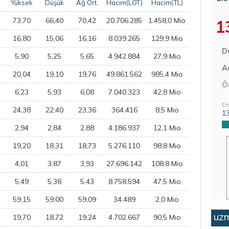
Yüksek
Düşük
Ağ.Ort.
Hacim(LOT)
Hacim(TL)
73,70
66,40
70,42
20.706.285
1.458,0 Mio
1
16,80
15,06
16,16
8.039.265
129,9 Mio
D
5,90
5,25
5,65
4.942.884
27,9 Mio
Aç
20,04
19,10
19,76
49.861.562
985,4 Mio
Ö
6,23
5,93
6,08
7.040.323
42,8 Mio
En
24,38
22,40
23,36
364.416
8,5 Mio
1
2,94
2,84
2,88
4.186.937
12,1 Mio
19,20
18,31
18,73
5.276.110
98,8 Mio
4,01
3,87
3,93
27.696.142
108,8 Mio
5,49
5,38
5,43
8.758.594
47,5 Mio
59,15
59,00
59,09
34.489
2,0 Mio
uzm
19,70
18,72
19,24
4.702.667
90,5 Mio