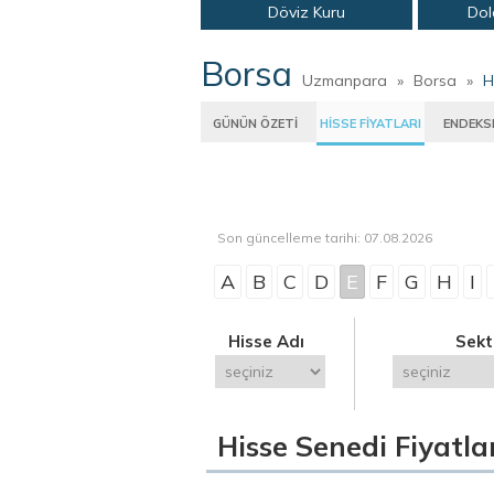
Döviz Kuru
Dol
Borsa
Uzmanpara
»
Borsa
»
H
GÜNÜN ÖZETİ
HİSSE FİYATLARI
ENDEKS
Son güncelleme tarihi: 07.08.2026
A
B
C
D
E
F
G
H
I
Hisse Adı
Sekt
Hisse Senedi Fiyatla