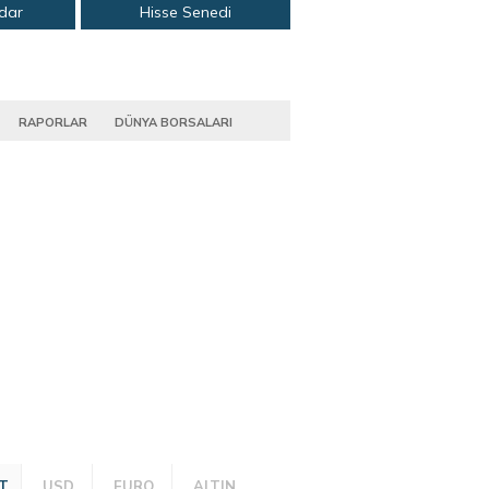
adar
Hisse Senedi
RAPORLAR
DÜNYA BORSALARI
T
USD
EURO
ALTIN