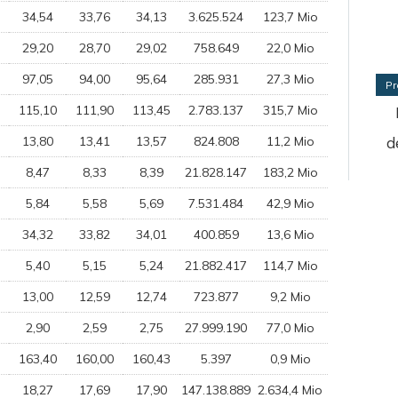
34,54
33,76
34,13
3.625.524
123,7 Mio
29,20
28,70
29,02
758.649
22,0 Mio
97,05
94,00
95,64
285.931
27,3 Mio
Pr
115,10
111,90
113,45
2.783.137
315,7 Mio
13,80
13,41
13,57
824.808
11,2 Mio
d
8,47
8,33
8,39
21.828.147
183,2 Mio
5,84
5,58
5,69
7.531.484
42,9 Mio
34,32
33,82
34,01
400.859
13,6 Mio
5,40
5,15
5,24
21.882.417
114,7 Mio
13,00
12,59
12,74
723.877
9,2 Mio
2,90
2,59
2,75
27.999.190
77,0 Mio
163,40
160,00
160,43
5.397
0,9 Mio
18,27
17,69
17,90
147.138.889
2.634,4 Mio