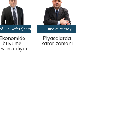
of. Dr. Sefer Şener
Cüneyt Paksoy
Ekonomide
Piyasalarda
büyüme
karar zamanı
evam ediyor