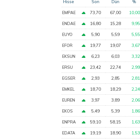
Hisse
Son
Dün
%
73,70
67,00
10,00
EMPAE
16,80
15,28
9,95
ENDAE
5,90
5,59
5,55
EUYO
19,77
19,07
3,67
EFOR
6,23
6,03
3,32
EKSUN
23,42
22,74
2,99
ERSU
2,93
2,85
2,81
EGSER
18,70
18,29
2,24
EMKEL
3,97
3,89
2,06
EUREN
5,49
5,39
1,86
EKOS
59,10
58,15
1,63
ENPRA
19,19
18,90
1,53
EDATA