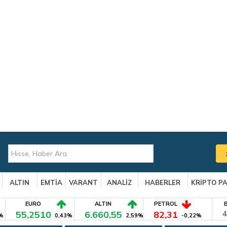
ALTIN
EMTİA
VARANT
ANALİZ
HABERLER
KRİPTO P
EURO
ALTIN
PETROL
55,2510
6.660,55
82,31
4
%
0,43%
2,59%
-0,22%