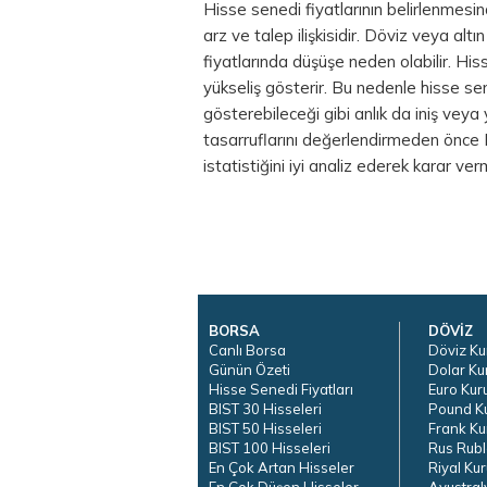
Hisse senedi fiyatlarının belirlenmesin
arz ve talep ilişkisidir. Döviz veya alt
fiyatlarında düşüşe neden olabilir. Hi
yükseliş gösterir. Bu nedenle hisse sened
gösterebileceği gibi anlık da iniş veya 
tasarruflarını değerlendirmeden önce B
istatistiğini iyi analiz ederek karar ve
BORSA
DÖVİZ
Canlı Borsa
Döviz Ku
Günün Özeti
Dolar Ku
Hisse Senedi Fiyatları
Euro Kur
BIST 30 Hisseleri
Pound K
BIST 50 Hisseleri
Frank Ku
BIST 100 Hisseleri
Rus Rubl
En Çok Artan Hisseler
Riyal Kur