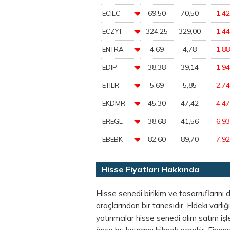
69,50
70,50
-1,42
ECILC
324,25
329,00
-1,44
ECZYT
4,69
4,78
-1,88
ENTRA
38,38
39,14
-1,94
EDIP
5,69
5,85
-2,74
ETILR
45,30
47,42
-4,47
EKDMR
38,68
41,56
-6,93
EREGL
82,60
89,70
-7,92
EBEBK
Hisse Fiyatları Hakkında
Hisse senedi birikim ve tasarruflarını d
araçlarından bir tanesidir. Eldeki varl
yatırımcılar hisse senedi alım satım 