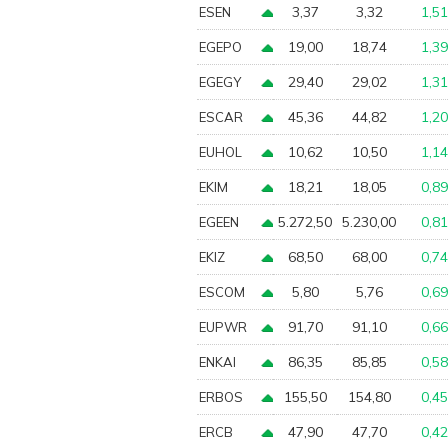
3,37
3,32
1,51
ESEN
19,00
18,74
1,39
EGEPO
29,40
29,02
1,31
EGEGY
45,36
44,82
1,20
ESCAR
10,62
10,50
1,14
EUHOL
18,21
18,05
0,89
EKIM
5.272,50
5.230,00
0,81
EGEEN
68,50
68,00
0,74
EKIZ
5,80
5,76
0,69
ESCOM
91,70
91,10
0,66
EUPWR
86,35
85,85
0,58
ENKAI
155,50
154,80
0,45
ERBOS
47,90
47,70
0,42
ERCB