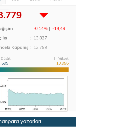
3.779
eğişim
:
-0,14%
|
-19,43
ılış
:
13.827
nceki Kapanış
: 13.799
 Düşük
En Yüksek
3.699
13.956
anpara yazarları