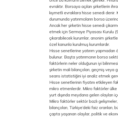
önce bu kavramı bilmek gerekir. Finansa
evraktır. Borsaya açılan şirketlerin ihr
kıymetli evraklara hisse senedi denir. 
durumunda yatırımcıların borsa üzerind
Ancak her şirketin hisse senedi çıkarma
etmek için Sermaye Piyasası Kurulu (SP
çıkarabilecek kurumlar, anonim şirketl
özel kanunla kurulmuş kurumlardır.
Hisse senetlerine yatırım yapmadan ön
bulunur. Başta yatırımcının borsa sektö
faktörlerin neler olduğunun iyi bilinmes
şirketin mali bilançoları, geçmiş veya g
seans istatistiğini iyi analiz etmek gere
Hisse senetlerinin fiyatını etkileyen fak
mikro etmenlerdir. Mikro faktörler ülke
yurt dışında meydana gelen olayları iç
Mikro faktörler sektör bazlı gelişmeler, 
bilançoları, Türkiye’deki faiz oranları,
çapta yaşanan olaylar, politik ve ekono