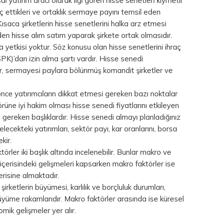
l yatırım aracı olarak ilgi gören hisse senetleri kıymetli
aç ettikleri ve ortaklık sermaye payını temsil eden
Kısaca şirketlerin hisse senetlerini halka arz etmesi
en hisse alım satım yaparak şirkete ortak olmasıdır.
 yetkisi yoktur. Söz konusu olan hisse senetlerini ihraç
K)’dan izin alma şartı vardır. Hisse senedi
er, sermayesi paylara bölünmüş komandit şirketler ve
ce yatırımcıların dikkat etmesi gereken bazı noktalar
rüne iyi hakim olması hisse senedi fiyatlarını etkileyen
i gereken başlıklardır. Hisse senedi almayı planladığınız
elecekteki yatırımları, sektör payı, kar oranlarını, borsa
kir.
törler iki başlık altında incelenebilir. Bunlar makro ve
 içerisindeki gelişmeleri kapsarken makro faktörler ise
erisine almaktadır.
şirketlerin büyümesi, karlılık ve borçluluk durumları,
 büyüme rakamlarıdır. Makro faktörler arasında ise küresel
mik gelişmeler yer alır.