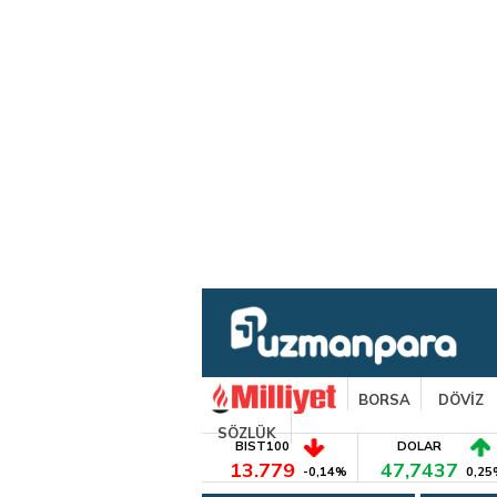
BORSA
DÖVİZ
SÖZLÜK
BIST100
DOLAR
13.779
47,7437
-0,14%
0,25