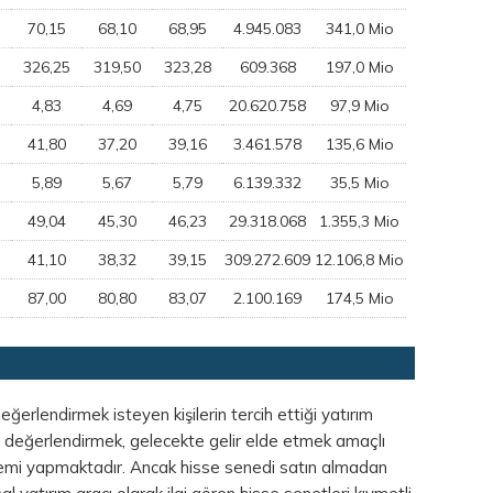
70,15
68,10
68,95
4.945.083
341,0 Mio
326,25
319,50
323,28
609.368
197,0 Mio
4,83
4,69
4,75
20.620.758
97,9 Mio
41,80
37,20
39,16
3.461.578
135,6 Mio
5,89
5,67
5,79
6.139.332
35,5 Mio
49,04
45,30
46,23
29.318.068
1.355,3 Mio
41,10
38,32
39,15
309.272.609
12.106,8 Mio
87,00
80,80
83,07
2.100.169
174,5 Mio
eğerlendirmek isteyen kişilerin tercih ettiği yatırım
ığı değerlendirmek, gelecekte gelir elde etmek amaçlı
işlemi yapmaktadır. Ancak hisse senedi satın almadan