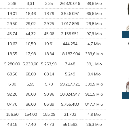
3,38
3,31
3,35
26.820.046
89,8 Mio
19,01
18,46
18,79
3.546.097
66,6 Mio
29,50
29,02
29,25
1.017.896
29,8 Mio
45,74
44,32
45,06
2.159.951
97,3 Mio
10,62
10,50
10,61
444.254
4,7 Mio
18,55
17,98
18,34
18.187.904
333,6 Mio
5.280,00
5.230,00
5.253,93
7.448
39,1 Mio
68,50
68,00
68,14
5.249
0,4 Mio
6,00
5,55
5,73
59.217.721
339,5 Mio
92,20
90,00
90,96
10.024.947
911,9 Mio
87,70
86,00
86,89
9.755.483
847,7 Mio
156,50
154,00
155,09
31.733
4,9 Mio
48,18
47,40
47,73
551.592
26,3 Mio