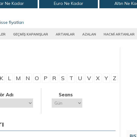
ar Ne Kadar
Euro Ne Kadar
Altın Ne K
isse fiyatları
LER
GEÇMİŞ KAPANIŞLAR
ARTANLAR
AZALAN
HACMİ ARTANLAR
K
L
M
N
O
P
R
S
T
U
V
X
Y
Z
ör Adı
Seans
rı
BIS