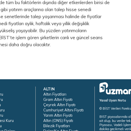
de tüm bu faktörlerin dışında diğer etkenlerden birisi de
ın gibi yatırım araçlarına olan talep hisse senedi
sse senetlerinde talep yaşanması halinde de fiyatlar
i fiyatları aylık, haftalık veya yıllık değişiklik
yükseliş yaşayabilir. Bu yüzden yatırımcıların
İST’te işlem gören şirketlerin canlı ve güncel seans
rmesi daha doğru olacaktır.
ALTIN
ru
Altın Fiyatları
ru
Gram Altın Fiyatı
Yasal Uyarı Notu
u
Çeyrek Altın Fiyatı
© BİST Verileri Forek
uru
Cumhuriyet Altını Fiyatı
ru
Yarım Altın Fiyatı
BIST piyasalarında ol
esi Kuru
Altın (ONS) Fiyatı
ait olup, bu veriler 
Piyasası, Vadeli İşle
u
Bilezik Fiyatları
dakika gecikmeli veril