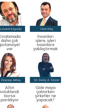
Levent Köprülü
Cem Kılıç
Kiralamada
İnsanları
daha çok
işlere, işleri
potansiyel
insanlara
var
yaklaştırmak
Zeynep Aktaş
Dr. İnanç A. Sözer
Altın
Göle maya
soluklandı
çalınırken
borsa
şirketler ne
parıldıyor
yapacak?