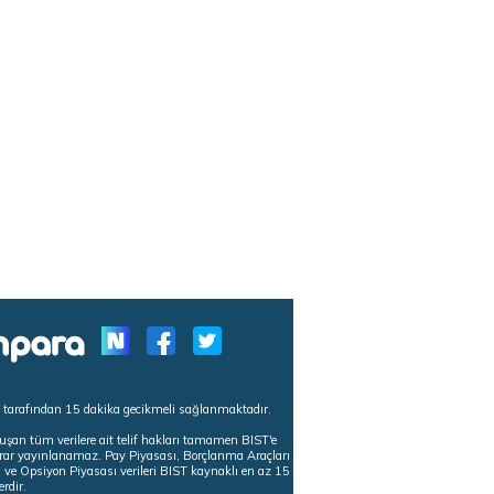
s tarafından 15 dakika gecikmeli sağlanmaktadır.
uşan tüm verilere ait telif hakları tamamen BIST'e
tekrar yayınlanamaz. Pay Piyasası, Borçlanma Araçları
m ve Opsiyon Piyasası verileri BIST kaynaklı en az 15
erdir.