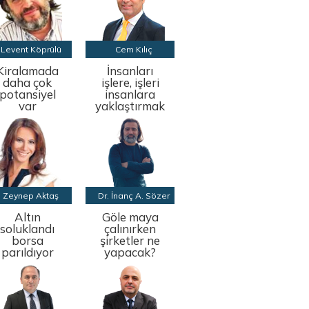
Levent Köprülü
Cem Kılıç
Kiralamada
İnsanları
daha çok
işlere, işleri
potansiyel
insanlara
var
yaklaştırmak
Zeynep Aktaş
Dr. İnanç A. Sözer
Altın
Göle maya
soluklandı
çalınırken
borsa
şirketler ne
parıldıyor
yapacak?