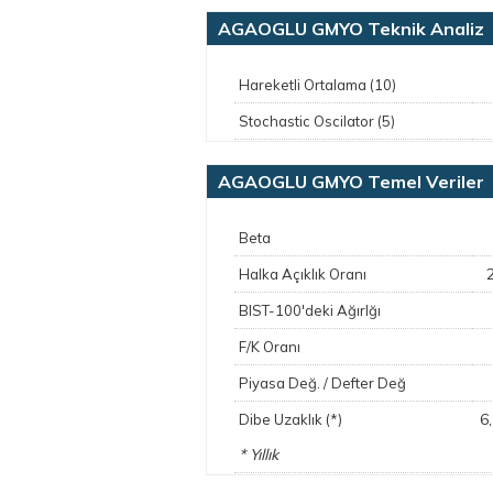
AGAOGLU GMYO Teknik Analiz
Hareketli Ortalama (10)
Stochastic Oscilator (5)
AGAOGLU GMYO Temel Veriler
Beta
Halka Açıklık Oranı
BIST-100'deki Ağırlğı
F/K Oranı
Piyasa Değ. / Defter Değ
6
Dibe Uzaklık (*)
* Yıllık