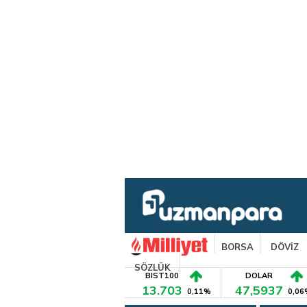
BORSA
DÖVİZ
SÖZLÜK
BIST100
DOLAR
13.703
47,5937
0,11%
0,06