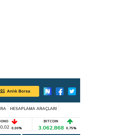
ARA
HESAPLAMA ARAÇLARI
BONO
BITCOIN
0,02
3.062.868
0,00%
0,75%