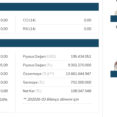
0,00
0,00
CCI (14)
0,00
0,00
RSI (14)
0,00
195.434.052
Piyasa Değeri
(USD)
25,09
9.302.270.000
Piyasa Değeri
(TL)
0,00
13.661.644.947
Özsermaye
(TL)(**)
0,00
701.000.000
Sermaye
(TL)
0,68
108.347.048
Net Kar
(TL)
** 202026-03 Bilanço dönemi için
,16%