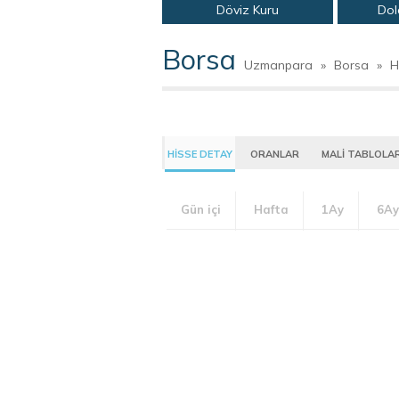
Döviz Kuru
Dol
Borsa
Uzmanpara
»
Borsa
»
H
HİSSE DETAY
ORANLAR
MALİ TABLOLA
Gün içi
Hafta
1Ay
6Ay