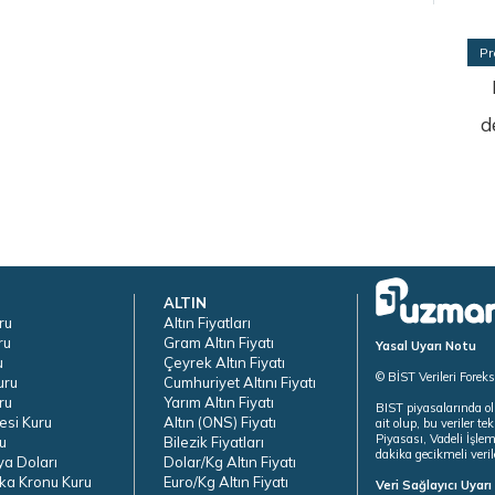
Pr
d
ALTIN
ru
Altın Fiyatları
ru
Gram Altın Fiyatı
Yasal Uyarı Notu
u
Çeyrek Altın Fiyatı
© BİST Verileri Forek
uru
Cumhuriyet Altını Fiyatı
ru
Yarım Altın Fiyatı
BIST piyasalarında ol
esi Kuru
Altın (ONS) Fiyatı
ait olup, bu veriler 
Piyasası, Vadeli İşle
u
Bilezik Fiyatları
dakika gecikmeli veril
ya Doları
Dolar/Kg Altın Fiyatı
ka Kronu Kuru
Euro/Kg Altın Fiyatı
Veri Sağlayıcı Uyar