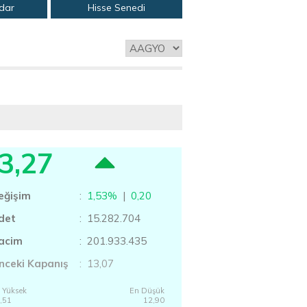
adar
Hisse Senedi
3,27
eğişim
:
1,53%
|
0,20
det
: 15.282.704
acim
: 201.933.435
nceki Kapanış
: 13,07
 Yüksek
En Düşük
,51
12,90