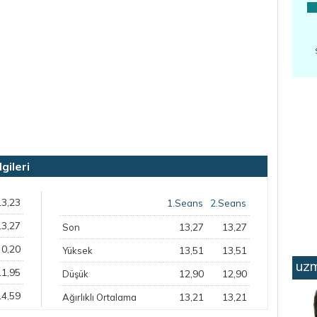
ileri
13,23
1.Seans
2.Seans
13,27
13,27
13,27
Son
0,20
13,51
13,51
Yüksek
uzm
11,95
12,90
12,90
Düşük
14,59
13,21
13,21
Ağırlıklı Ortalama