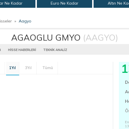
ar Ne Kadar
Euro Ne Kadar
Altın Ne K
isseler
»
Aagyo
AGAOGLU GMYO
(AAGYO)
R
HİSSE HABERLERİ
TEKNİK ANALİZ
1
1Yıl
3Yıl
Tümü
D
A
H
Ö
En
13