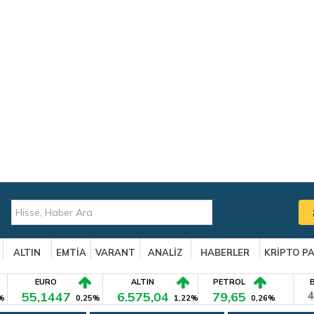
ALTIN
EMTİA
VARANT
ANALİZ
HABERLER
KRİPTO P
EURO
ALTIN
PETROL
55,1447
6.575,04
79,65
4
%
0,25%
1,22%
0,26%