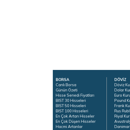
BORSA
DÖVİZ
Canlı Borsa
Döviz Ku
Günün Özeti
Dolar Ku
Hisse Senedi Fiyatları
Euro Kur
BIST 30 Hisseleri
Pound K
BIST 50 Hisseleri
Frank Ku
BIST 100 Hisseleri
Rus Rubl
En Çok Artan Hisseler
Riyal Kur
En Çok Düşen Hisseler
Avustral
Hacmi Artanlar
Danimar