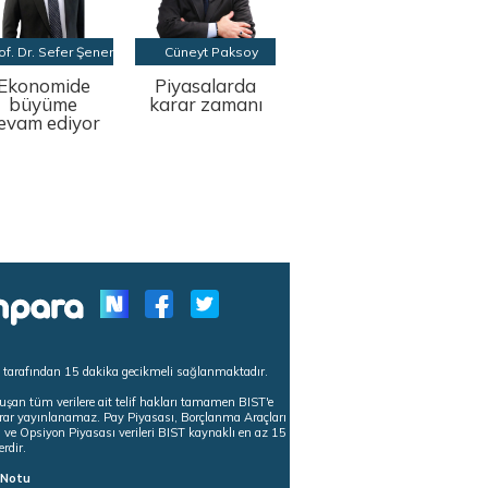
of. Dr. Sefer Şener
Cüneyt Paksoy
Ekonomide
Piyasalarda
büyüme
karar zamanı
evam ediyor
s tarafından 15 dakika gecikmeli sağlanmaktadır.
uşan tüm verilere ait telif hakları tamamen BIST'e
tekrar yayınlanamaz. Pay Piyasası, Borçlanma Araçları
m ve Opsiyon Piyasası verileri BIST kaynaklı en az 15
erdir.
ı Notu