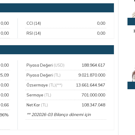
0,00
0,00
CCI (14)
0,00
0,00
RSI (14)
0,00
188.964.617
Piyasa Değeri
(USD)
25,09
9.021.870.000
Piyasa Değeri
(TL)
0,00
13.661.644.947
Özsermaye
(TL)(**)
0,00
701.000.000
Sermaye
(TL)
0,66
108.347.048
Net Kar
(TL)
** 202026-03 Bilanço dönemi için
,96%