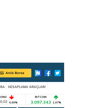
ARA
HESAPLAMA ARAÇLARI
BONO
BITCOIN
0,02
3.097.343
0,00%
1,07%