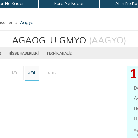
ar Ne Kadar
Euro Ne Kadar
Altın Ne K
isseler
»
Aagyo
AGAOGLU GMYO
(AAGYO)
R
HİSSE HABERLERİ
TEKNİK ANALİZ
1
1Yıl
3Yıl
Tümü
D
A
H
Ö
En
13