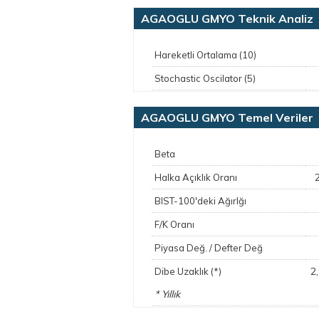
AGAOGLU GMYO Teknik Analiz
Hareketli Ortalama (10)
Stochastic Oscilator (5)
AGAOGLU GMYO Temel Veriler
Beta
Halka Açıklık Oranı
BIST-100'deki Ağırlğı
F/K Oranı
Piyasa Değ. / Defter Değ
2
Dibe Uzaklık (*)
* Yıllık