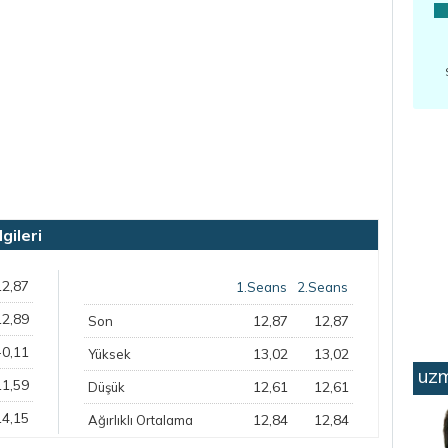
ileri
12,87
1.Seans
2.Seans
12,89
12,87
12,87
Son
-0,11
13,02
13,02
Yüksek
uzm
11,59
12,61
12,61
Düşük
14,15
12,84
12,84
Ağırlıklı Ortalama