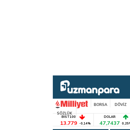
BORSA
DÖVİZ
SÖZLÜK
BIST100
DOLAR
13.779
47,7437
-0,14%
0,25