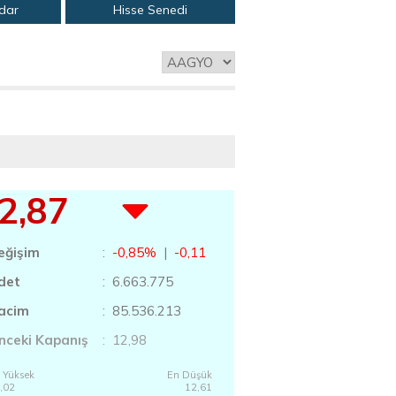
adar
Hisse Senedi
2,87
eğişim
:
-0,85%
|
-0,11
det
: 6.663.775
acim
: 85.536.213
nceki Kapanış
: 12,98
 Yüksek
En Düşük
,02
12,61