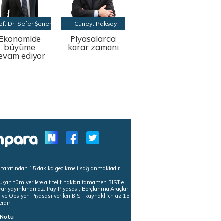
of. Dr. Sefer Şener
Cüneyt Paksoy
Ekonomide
Piyasalarda
büyüme
karar zamanı
evam ediyor
s tarafından 15 dakika gecikmeli sağlanmaktadır.
uşan tüm verilere ait telif hakları tamamen BIST'e
tekrar yayınlanamaz. Pay Piyasası, Borçlanma Araçları
m ve Opsiyon Piyasası verileri BIST kaynaklı en az 15
erdir.
ı Notu