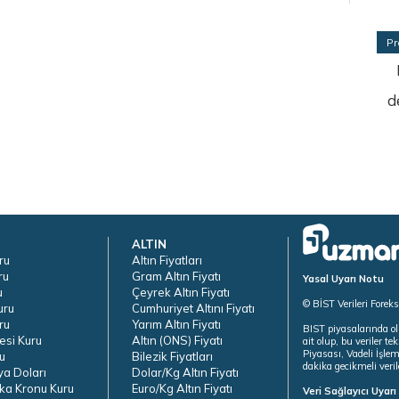
Pr
d
ALTIN
ru
Altın Fiyatları
ru
Gram Altın Fiyatı
Yasal Uyarı Notu
u
Çeyrek Altın Fiyatı
© BİST Verileri Forek
uru
Cumhuriyet Altını Fiyatı
ru
Yarım Altın Fiyatı
BIST piyasalarında ol
esi Kuru
Altın (ONS) Fiyatı
ait olup, bu veriler 
Piyasası, Vadeli İşle
u
Bilezik Fiyatları
dakika gecikmeli veril
ya Doları
Dolar/Kg Altın Fiyatı
ka Kronu Kuru
Euro/Kg Altın Fiyatı
Veri Sağlayıcı Uyar