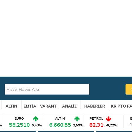
ALTIN
EMTİA
VARANT
ANALİZ
HABERLER
KRİPTO P
EURO
ALTIN
PETROL
55,2510
6.660,55
82,31
4
%
0,43%
2,59%
-0,22%