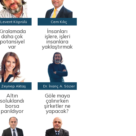
Levent Köprülü
Cem Kılıç
Kiralamada
İnsanları
daha çok
işlere, işleri
potansiyel
insanlara
var
yaklaştırmak
Zeynep Aktaş
Dr. İnanç A. Sözer
Altın
Göle maya
soluklandı
çalınırken
borsa
şirketler ne
parıldıyor
yapacak?