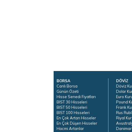
BORSA
DÖVİZ
Canlı Borsa
Döviz Ku
Günün Özeti
Dolar Ku
Hisse Senedi Fiyatları
Euro Kur
BIST 30 Hisseleri
Pound K
BIST 50 Hisseleri
Frank Ku
BIST 100 Hisseleri
Rus Rubl
En Çok Artan Hisseler
Riyal Kur
En Çok Düşen Hisseler
Avustral
Hacmi Artanlar
Danimar