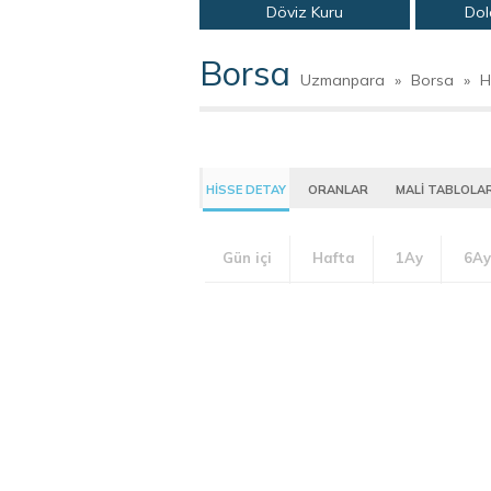
Döviz Kuru
Dol
Borsa
Uzmanpara
»
Borsa
»
H
HİSSE DETAY
ORANLAR
MALİ TABLOLA
Gün içi
Hafta
1Ay
6Ay