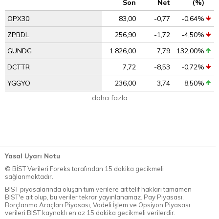
Son
Net
(%)
OPX30
83,00
-0,77
-0,64%
ZPBDL
256,90
-1,72
-4,50%
GUNDG
1.826,00
7,79
132,00%
DCTTR
7,72
-8,53
-0,72%
YGGYO
236,00
3,74
8,50%
daha fazla
Yasal Uyarı Notu
© BİST Verileri Foreks tarafından 15 dakika gecikmeli
sağlanmaktadır.
BIST piyasalarında oluşan tüm verilere ait telif hakları tamamen
BIST'e ait olup, bu veriler tekrar yayınlanamaz. Pay Piyasası,
Borçlanma Araçları Piyasası, Vadeli İşlem ve Opsiyon Piyasası
verileri BIST kaynaklı en az 15 dakika gecikmeli verilerdir.