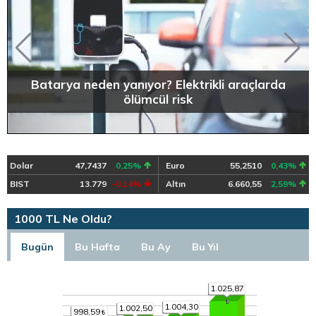
Batarya neden yanıyor? Elektrikli araçlarda
ölümcül risk
Dolar
47,7437
0,25%
Euro
55,2510
0,43%
BIST
13.779
-0,14%
Altın
6.660,55
2,59%
1000 TL Ne Oldu?
Bugün
Bu Hafta
Bu Ay
Bu Yıl
1.025,87
1.004,30
1.002,50
998,59