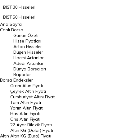
BIST 30 Hisseleri
BIST 50 Hisseleri
Ana Sayfa
BIST 100 Hisseleri
Canlı Borsa
Günün Özeti
En Çok Artan Hisseler
Hisse Fiyatları
Artan Hisseler
En Çok Düşen Hisseler
Düşen Hisseler
Hacmi Artanlar
Hacmi Artanlar
Adedi Artanlar
Geçmiş Kapanışlar
Dünya Borsaları
Raporlar
Dünya Borsaları
Borsa
Endeksler
Gram Altın Fiyatı
Raporlar
Çeyrek Altın Fiyatı
Endeksler
Cumhuriyet Altını Fiyatı
Tam Altın Fiyatı
Yarım Altın Fiyatı
DÖVİZ
Has Altın Fiyatı
Ons Altın Fiyatı
Döviz Kuru
22 Ayar Bilezik Fiyatı
Dolar Kuru
Altın KG (Dolar) Fiyatı
Altın
Altın KG (Euro) Fiyatı