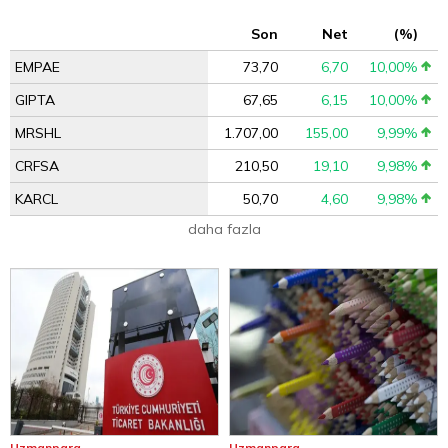
Son
Net
(%)
EMPAE
73,70
6,70
10,00%
GIPTA
67,65
6,15
10,00%
MRSHL
1.707,00
155,00
9,99%
CRFSA
210,50
19,10
9,98%
KARCL
50,70
4,60
9,98%
daha fazla
Uzmanpara
Uzmanpara