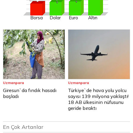
Borsa
Dolar
Euro
Altın
Uzmanpara
Uzmanpara
Giresun`da fındık hasadı
Türkiye`de hava yolu yolcu
başladı
sayısı 139 milyona yaklaştı!
18 AB ülkesinin nüfusunu
geride bıraktı
En Çok Artanlar