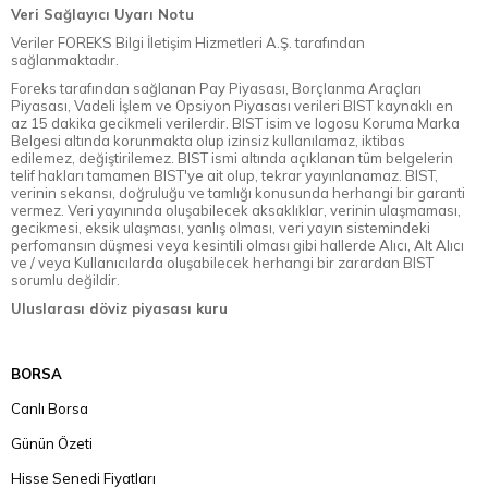
Veri Sağlayıcı Uyarı Notu
Veriler FOREKS Bilgi İletişim Hizmetleri A.Ş. tarafından
sağlanmaktadır.
Foreks tarafından sağlanan Pay Piyasası, Borçlanma Araçları
Piyasası, Vadeli İşlem ve Opsiyon Piyasası verileri BIST kaynaklı en
az 15 dakika gecikmeli verilerdir. BIST isim ve logosu Koruma Marka
Belgesi altında korunmakta olup izinsiz kullanılamaz, iktibas
edilemez, değiştirilemez. BIST ismi altında açıklanan tüm belgelerin
telif hakları tamamen BIST'ye ait olup, tekrar yayınlanamaz. BIST,
verinin sekansı, doğruluğu ve tamlığı konusunda herhangi bir garanti
vermez. Veri yayınında oluşabilecek aksaklıklar, verinin ulaşmaması,
gecikmesi, eksik ulaşması, yanlış olması, veri yayın sistemindeki
perfomansın düşmesi veya kesintili olması gibi hallerde Alıcı, Alt Alıcı
ve / veya Kullanıcılarda oluşabilecek herhangi bir zarardan BIST
sorumlu değildir.
Uluslarası döviz piyasası kuru
BORSA
Canlı Borsa
Günün Özeti
Hisse Senedi Fiyatları