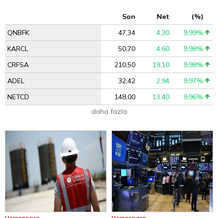
Son
Net
(%)
QNBFK
47,34
4,30
9,99%
KARCL
50,70
4,60
9,98%
CRFSA
210,50
19,10
9,98%
ADEL
32,42
2,94
9,97%
NETCD
148,00
13,40
9,96%
daha fazla
Uzmanpara
Uzmanpara