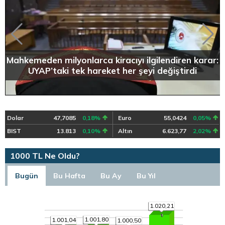
Mahkemeden milyonlarca kiracıyı ilgilendiren karar:
UYAP’taki tek hareket her şeyi değiştirdi
Dolar
47,7085
0,18%
Euro
55,0424
0,05%
BIST
13.813
0,10%
Altın
6.623,77
2,02%
1000 TL Ne Oldu?
Bugün
Bu Hafta
Bu Ay
Bu Yıl
1.020,21
1.001,80
1.001,04
1.000,50