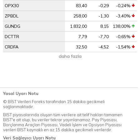
OPX30
83,40
-0,29
-0,24%
ZPBDL
258,00
-1,30
-3,40%
GUNDG
1.832,00
8,15
138,00%
DCTTR
7,79
-7,70
-0,65%
CRDFA
32,50
-4,52
-1,54%
daha fazla
Yasal Uyarı Notu
© BİST Verileri Foreks tarafından 15 dakika gecikmeli
sağlanmaktadır.
BIST piyasalarında oluşan tüm verilere ait telif hakları tamamen
BIST'e ait olup, bu veriler tekrar yayınlanamaz. Pay Piyasası,
Borçlanma Araçları Piyasası, Vadeli İşlem ve Opsiyon Piyasası
verileri BIST kaynaklı en az 15 dakika gecikmeli verilerdir.
Veri Sağlayıcı Uyarı Notu