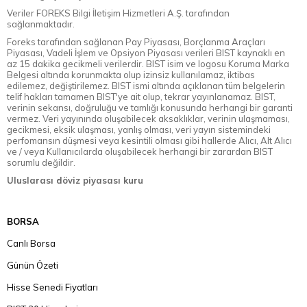
Veriler FOREKS Bilgi İletişim Hizmetleri A.Ş. tarafından
sağlanmaktadır.
Foreks tarafından sağlanan Pay Piyasası, Borçlanma Araçları
Piyasası, Vadeli İşlem ve Opsiyon Piyasası verileri BIST kaynaklı en
az 15 dakika gecikmeli verilerdir. BIST isim ve logosu Koruma Marka
Belgesi altında korunmakta olup izinsiz kullanılamaz, iktibas
edilemez, değiştirilemez. BIST ismi altında açıklanan tüm belgelerin
telif hakları tamamen BIST'ye ait olup, tekrar yayınlanamaz. BIST,
verinin sekansı, doğruluğu ve tamlığı konusunda herhangi bir garanti
vermez. Veri yayınında oluşabilecek aksaklıklar, verinin ulaşmaması,
gecikmesi, eksik ulaşması, yanlış olması, veri yayın sistemindeki
perfomansın düşmesi veya kesintili olması gibi hallerde Alıcı, Alt Alıcı
ve / veya Kullanıcılarda oluşabilecek herhangi bir zarardan BIST
sorumlu değildir.
Uluslarası döviz piyasası kuru
BORSA
Canlı Borsa
Günün Özeti
Hisse Senedi Fiyatları