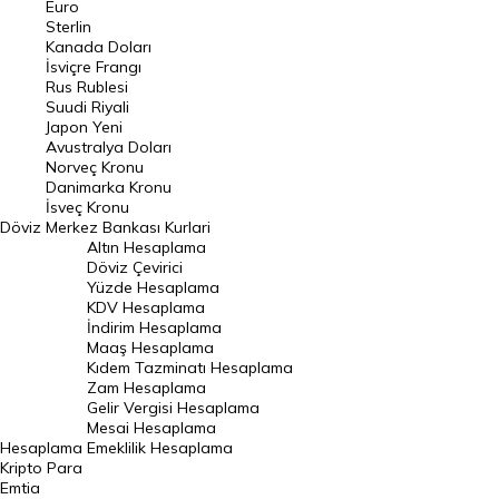
Euro
Pound Kuru
Sterlin
Kanada Doları
Frank Kuru
İsviçre Frangı
Riyal Kuru
Rus Rublesi
Suudi Riyali
Avustralya Doları
Japon Yeni
Avustralya Doları
Danimarka Kronu Kuru
Norveç Kronu
Danimarka Kronu
Kanada Doları Kuru
İsveç Kronu
Döviz
Merkez Bankası Kurlari
Norveç Kronu Kuru
Altın Hesaplama
İsveç Kronu Kuru
Döviz Çevirici
Yüzde Hesaplama
Japon Yeni Kuru
KDV Hesaplama
İndirim Hesaplama
Serbest Piyasa Döviz Kurları
Maaş Hesaplama
Kıdem Tazminatı Hesaplama
Merkez Bankası Döviz Kurları
Zam Hesaplama
Gelir Vergisi Hesaplama
ALTIN
Mesai Hesaplama
Hesaplama
Emeklilik Hesaplama
Altın Fiyatları
Kripto Para
Emtia
Gram Altın Fiyatı