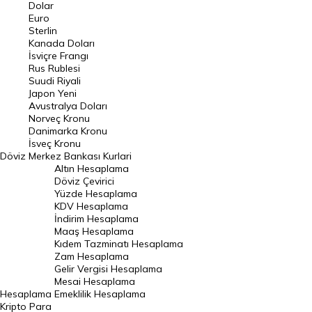
Euro Kuru
Dolar
Euro
Pound Kuru
Sterlin
Kanada Doları
Frank Kuru
İsviçre Frangı
Riyal Kuru
Rus Rublesi
Suudi Riyali
Avustralya Doları
Japon Yeni
Avustralya Doları
Danimarka Kronu Kuru
Norveç Kronu
Danimarka Kronu
Kanada Doları Kuru
İsveç Kronu
Döviz
Merkez Bankası Kurlari
Norveç Kronu Kuru
Altın Hesaplama
İsveç Kronu Kuru
Döviz Çevirici
Yüzde Hesaplama
Japon Yeni Kuru
KDV Hesaplama
İndirim Hesaplama
Serbest Piyasa Döviz Kurları
Maaş Hesaplama
Kıdem Tazminatı Hesaplama
Merkez Bankası Döviz Kurları
Zam Hesaplama
Gelir Vergisi Hesaplama
ALTIN
Mesai Hesaplama
Hesaplama
Emeklilik Hesaplama
Altın Fiyatları
Kripto Para