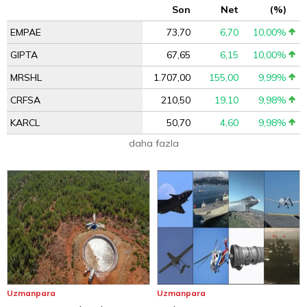
Son
Net
(%)
EMPAE
73,70
6,70
10,00%
GIPTA
67,65
6,15
10,00%
MRSHL
1.707,00
155,00
9,99%
CRFSA
210,50
19,10
9,98%
KARCL
50,70
4,60
9,98%
daha fazla
Uzmanpara
Uzmanpara