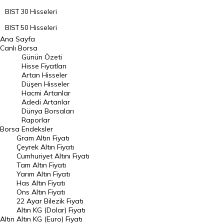
BIST 30 Hisseleri
BIST 50 Hisseleri
Ana Sayfa
BIST 100 Hisseleri
Canlı Borsa
Günün Özeti
En Çok Artan Hisseler
Hisse Fiyatları
Artan Hisseler
En Çok Düşen Hisseler
Düşen Hisseler
Hacmi Artanlar
Hacmi Artanlar
Adedi Artanlar
Geçmiş Kapanışlar
Dünya Borsaları
Raporlar
Dünya Borsaları
Borsa
Endeksler
Gram Altın Fiyatı
Raporlar
Çeyrek Altın Fiyatı
Endeksler
Cumhuriyet Altını Fiyatı
Tam Altın Fiyatı
Yarım Altın Fiyatı
DÖVİZ
Has Altın Fiyatı
Ons Altın Fiyatı
Döviz Kuru
22 Ayar Bilezik Fiyatı
Dolar Kuru
Altın KG (Dolar) Fiyatı
Altın
Altın KG (Euro) Fiyatı