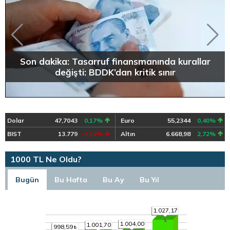
Son dakika: Tasarruf finansmanında kurallar
değişti: BDDK’dan kritik sınır
Dolar
47,7043
0,17%
Euro
55,2344
0,40%
BIST
13.779
-0,14%
Altın
6.668,98
2,72%
1000 TL Ne Oldu?
Bugün
Bu Hafta
Bu Ay
Bu Yıl
1.027,17
1.004,00
1.001,70
998,59