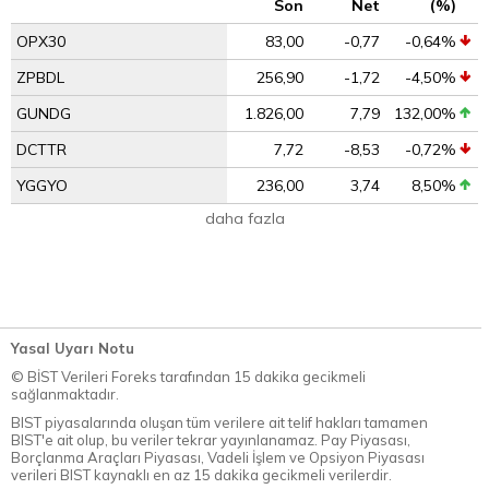
Son
Net
(%)
OPX30
83,00
-0,77
-0,64%
ZPBDL
256,90
-1,72
-4,50%
GUNDG
1.826,00
7,79
132,00%
DCTTR
7,72
-8,53
-0,72%
YGGYO
236,00
3,74
8,50%
daha fazla
Yasal Uyarı Notu
© BİST Verileri Foreks tarafından 15 dakika gecikmeli
sağlanmaktadır.
BIST piyasalarında oluşan tüm verilere ait telif hakları tamamen
BIST'e ait olup, bu veriler tekrar yayınlanamaz. Pay Piyasası,
Borçlanma Araçları Piyasası, Vadeli İşlem ve Opsiyon Piyasası
verileri BIST kaynaklı en az 15 dakika gecikmeli verilerdir.