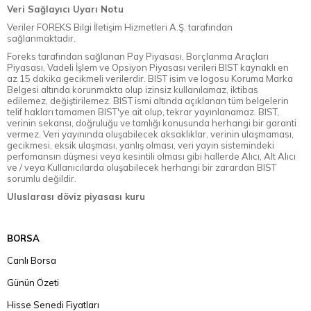
Veri Sağlayıcı Uyarı Notu
Veriler FOREKS Bilgi İletişim Hizmetleri A.Ş. tarafından
sağlanmaktadır.
Foreks tarafından sağlanan Pay Piyasası, Borçlanma Araçları
Piyasası, Vadeli İşlem ve Opsiyon Piyasası verileri BIST kaynaklı en
az 15 dakika gecikmeli verilerdir. BIST isim ve logosu Koruma Marka
Belgesi altında korunmakta olup izinsiz kullanılamaz, iktibas
edilemez, değiştirilemez. BIST ismi altında açıklanan tüm belgelerin
telif hakları tamamen BIST'ye ait olup, tekrar yayınlanamaz. BIST,
verinin sekansı, doğruluğu ve tamlığı konusunda herhangi bir garanti
vermez. Veri yayınında oluşabilecek aksaklıklar, verinin ulaşmaması,
gecikmesi, eksik ulaşması, yanlış olması, veri yayın sistemindeki
perfomansın düşmesi veya kesintili olması gibi hallerde Alıcı, Alt Alıcı
ve / veya Kullanıcılarda oluşabilecek herhangi bir zarardan BIST
sorumlu değildir.
Uluslarası döviz piyasası kuru
BORSA
Canlı Borsa
Günün Özeti
Hisse Senedi Fiyatları