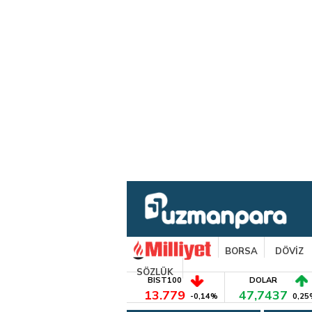
BORSA
DÖVİZ
SÖZLÜK
BIST100
DOLAR
13.779
47,7437
-0,14%
0,25