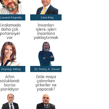
Levent Köprülü
Cem Kılıç
Kiralamada
İnsanları
daha çok
işlere, işleri
potansiyel
insanlara
var
yaklaştırmak
Zeynep Aktaş
Dr. İnanç A. Sözer
Altın
Göle maya
soluklandı
çalınırken
borsa
şirketler ne
parıldıyor
yapacak?