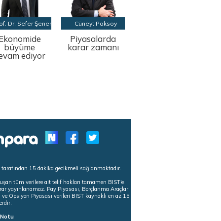
of. Dr. Sefer Şener
Cüneyt Paksoy
Ekonomide
Piyasalarda
büyüme
karar zamanı
evam ediyor
s tarafından 15 dakika gecikmeli sağlanmaktadır.
uşan tüm verilere ait telif hakları tamamen BIST'e
tekrar yayınlanamaz. Pay Piyasası, Borçlanma Araçları
m ve Opsiyon Piyasası verileri BIST kaynaklı en az 15
erdir.
ı Notu