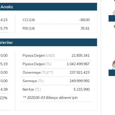
Analiz
4,23
-68,00
CCI (14)
15,79
35,61
RSI (14)
eriler
0,00
21.835.341
Piyasa Değeri
(USD)
75,19
1.042.499.967
Piyasa Değeri
(TL)
0,00
237.921.423
Özsermaye
(TL)(**)
0,00
249.999.992
Sermaye
(TL)
4,38
5.215.990
Net Kar
(TL)
** 202026-03 Bilanço dönemi için
,22%