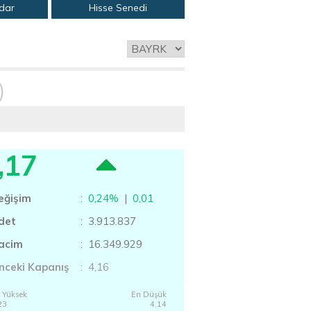
adar
Hisse Senedi
)
,17
eğişim
:
0,24%
|
0,01
det
: 3.913.837
acim
: 16.349.929
nceki Kapanış
: 4,16
 Yüksek
En Düşük
23
4,14