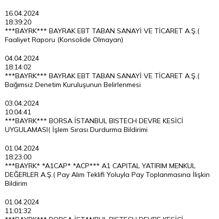
16.04.2024
18:39:20
***BAYRK*** BAYRAK EBT TABAN SANAYİ VE TİCARET A.Ş.(
Faaliyet Raporu (Konsolide Olmayan)
04.04.2024
18:14:02
***BAYRK*** BAYRAK EBT TABAN SANAYİ VE TİCARET A.Ş.(
Bağımsız Denetim Kuruluşunun Belirlenmesi
03.04.2024
10:04:41
***BAYRK*** BORSA İSTANBUL BISTECH DEVRE KESİCİ
UYGULAMASI( İşlem Sırası Durdurma Bildirimi
01.04.2024
18:23:00
***BAYRK* *A1CAP* *ACP*** A1 CAPITAL YATIRIM MENKUL
DEĞERLER A.Ş.( Pay Alım Teklifi Yoluyla Pay Toplanmasına İlişkin
Bildirim
01.04.2024
11:01:32