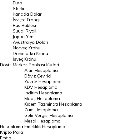
Euro
Pound Kuru
Sterlin
Kanada Doları
Frank Kuru
İsviçre Frangı
Riyal Kuru
Rus Rublesi
Suudi Riyali
Avustralya Doları
Japon Yeni
Avustralya Doları
Danimarka Kronu Kuru
Norveç Kronu
Danimarka Kronu
Kanada Doları Kuru
İsveç Kronu
Döviz
Merkez Bankası Kurlari
Norveç Kronu Kuru
Altın Hesaplama
İsveç Kronu Kuru
Döviz Çevirici
Yüzde Hesaplama
Japon Yeni Kuru
KDV Hesaplama
İndirim Hesaplama
Serbest Piyasa Döviz Kurları
Maaş Hesaplama
Kıdem Tazminatı Hesaplama
Merkez Bankası Döviz Kurları
Zam Hesaplama
Gelir Vergisi Hesaplama
ALTIN
Mesai Hesaplama
Hesaplama
Emeklilik Hesaplama
Altın Fiyatları
Kripto Para
Emtia
Gram Altın Fiyatı