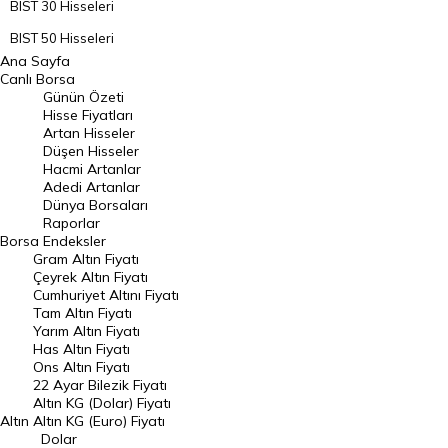
BIST 30 Hisseleri
BIST 50 Hisseleri
Ana Sayfa
BIST 100 Hisseleri
Canlı Borsa
Günün Özeti
En Çok Artan Hisseler
Hisse Fiyatları
Artan Hisseler
En Çok Düşen Hisseler
Düşen Hisseler
Hacmi Artanlar
Hacmi Artanlar
Adedi Artanlar
Geçmiş Kapanışlar
Dünya Borsaları
Raporlar
Dünya Borsaları
Borsa
Endeksler
Gram Altın Fiyatı
Raporlar
Çeyrek Altın Fiyatı
Endeksler
Cumhuriyet Altını Fiyatı
Tam Altın Fiyatı
Yarım Altın Fiyatı
DÖVİZ
Has Altın Fiyatı
Ons Altın Fiyatı
Döviz Kuru
22 Ayar Bilezik Fiyatı
Dolar Kuru
Altın KG (Dolar) Fiyatı
Altın
Altın KG (Euro) Fiyatı
Euro Kuru
Dolar