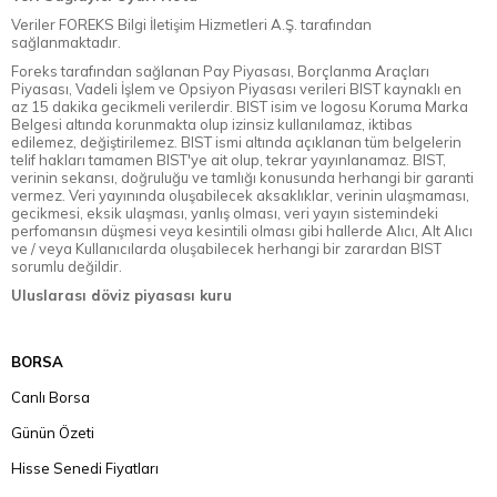
Veriler FOREKS Bilgi İletişim Hizmetleri A.Ş. tarafından
sağlanmaktadır.
Foreks tarafından sağlanan Pay Piyasası, Borçlanma Araçları
Piyasası, Vadeli İşlem ve Opsiyon Piyasası verileri BIST kaynaklı en
az 15 dakika gecikmeli verilerdir. BIST isim ve logosu Koruma Marka
Belgesi altında korunmakta olup izinsiz kullanılamaz, iktibas
edilemez, değiştirilemez. BIST ismi altında açıklanan tüm belgelerin
telif hakları tamamen BIST'ye ait olup, tekrar yayınlanamaz. BIST,
verinin sekansı, doğruluğu ve tamlığı konusunda herhangi bir garanti
vermez. Veri yayınında oluşabilecek aksaklıklar, verinin ulaşmaması,
gecikmesi, eksik ulaşması, yanlış olması, veri yayın sistemindeki
perfomansın düşmesi veya kesintili olması gibi hallerde Alıcı, Alt Alıcı
ve / veya Kullanıcılarda oluşabilecek herhangi bir zarardan BIST
sorumlu değildir.
Uluslarası döviz piyasası kuru
BORSA
Canlı Borsa
Günün Özeti
Hisse Senedi Fiyatları