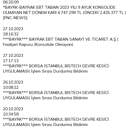
06:20:09
*BAYRK-BAYRAK EBT TABAN 2023 YILI 9 AYLIK KONSOLİDE
OLMAYAN NET DÖNEM KARI 6.747.299 TL (ÖNCEKİ 2.425.377 TL )
[FNC-NEWS]
27.10.2023
18:16:32
***BAYRK*** BAYRAK EBT TABAN SANAYİ VE TİCARET A.Ş.(
Faaliyet Raporu (Konsolide Olmayan)
27.10.2023
17:17:13
***BAYRK*** BORSA İSTANBUL BISTECH DEVRE KESİCİ
UYGULAMASI( İşlem Sırası Durdurma Bildirimi
26.10.2023
10:08:22
***BAYRK*** BORSA İSTANBUL BISTECH DEVRE KESİCİ
UYGULAMASI( İşlem Sırası Durdurma Bildirimi
20.10.2023
10:34:58
***BAYRK*** BORSA İSTANBUL BISTECH DEVRE KESİCİ
UYGULAMASI( İşlem Sırası Durdurma Bildirimi