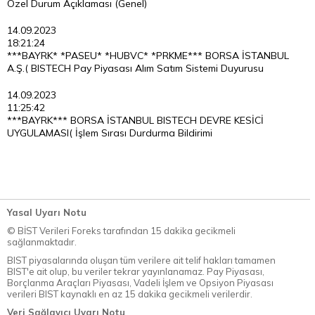
Özel Durum Açıklaması (Genel)
14.09.2023
18:21:24
***BAYRK* *PASEU* *HUBVC* *PRKME*** BORSA İSTANBUL
A.Ş.( BISTECH Pay Piyasası Alım Satım Sistemi Duyurusu
14.09.2023
11:25:42
***BAYRK*** BORSA İSTANBUL BISTECH DEVRE KESİCİ
UYGULAMASI( İşlem Sırası Durdurma Bildirimi
Yasal Uyarı Notu
© BİST Verileri Foreks tarafından 15 dakika gecikmeli
sağlanmaktadır.
BIST piyasalarında oluşan tüm verilere ait telif hakları tamamen
BIST'e ait olup, bu veriler tekrar yayınlanamaz. Pay Piyasası,
Borçlanma Araçları Piyasası, Vadeli İşlem ve Opsiyon Piyasası
verileri BIST kaynaklı en az 15 dakika gecikmeli verilerdir.
Veri Sağlayıcı Uyarı Notu