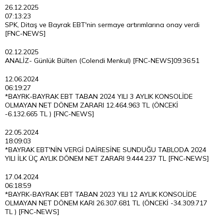
26.12.2025
07:13:23
SPK, Ditaş ve Bayrak EBT'nin sermaye artırımlarına onay verdi
[FNC-NEWS]
02.12.2025
ANALİZ- Günlük Bülten (Colendi Menkul) [FNC-NEWS]
09:36:51
12.06.2024
06:19:27
*BAYRK-BAYRAK EBT TABAN 2024 YILI 3 AYLIK KONSOLİDE
OLMAYAN NET DÖNEM ZARARI 12.464.963 TL (ÖNCEKİ
-6.132.665 TL ) [FNC-NEWS]
22.05.2024
18:09:03
*BAYRAK EBT'NİN VERGİ DAİRESİNE SUNDUĞU TABLODA 2024
YILI İLK ÜÇ AYLIK DÖNEM NET ZARARI 9.444.237 TL [FNC-NEWS]
17.04.2024
06:18:59
*BAYRK-BAYRAK EBT TABAN 2023 YILI 12 AYLIK KONSOLİDE
OLMAYAN NET DÖNEM KARI 26.307.681 TL (ÖNCEKİ -34.309.717
TL ) [FNC-NEWS]