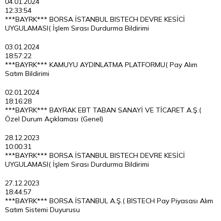
04.01.2024
12:33:54
***BAYRK*** BORSA İSTANBUL BISTECH DEVRE KESİCİ
UYGULAMASI( İşlem Sırası Durdurma Bildirimi
03.01.2024
18:57:22
***BAYRK*** KAMUYU AYDINLATMA PLATFORMU( Pay Alım
Satım Bildirimi
02.01.2024
18:16:28
***BAYRK*** BAYRAK EBT TABAN SANAYİ VE TİCARET A.Ş.(
Özel Durum Açıklaması (Genel)
28.12.2023
10:00:31
***BAYRK*** BORSA İSTANBUL BISTECH DEVRE KESİCİ
UYGULAMASI( İşlem Sırası Durdurma Bildirimi
27.12.2023
18:44:57
***BAYRK*** BORSA İSTANBUL A.Ş.( BISTECH Pay Piyasası Alım
Satım Sistemi Duyurusu