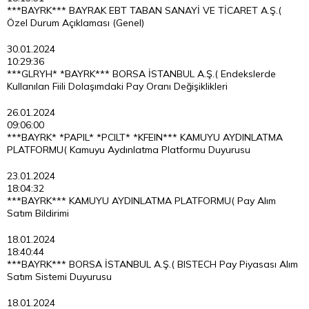
***BAYRK*** BAYRAK EBT TABAN SANAYİ VE TİCARET A.Ş.(
Özel Durum Açıklaması (Genel)
30.01.2024
10:29:36
***GLRYH* *BAYRK*** BORSA İSTANBUL A.Ş.( Endekslerde
Kullanılan Fiili Dolaşımdaki Pay Oranı Değişiklikleri
26.01.2024
09:06:00
***BAYRK* *PAPIL* *PCILT* *KFEIN*** KAMUYU AYDINLATMA
PLATFORMU( Kamuyu Aydınlatma Platformu Duyurusu
23.01.2024
18:04:32
***BAYRK*** KAMUYU AYDINLATMA PLATFORMU( Pay Alım
Satım Bildirimi
18.01.2024
18:40:44
***BAYRK*** BORSA İSTANBUL A.Ş.( BISTECH Pay Piyasası Alım
Satım Sistemi Duyurusu
18.01.2024