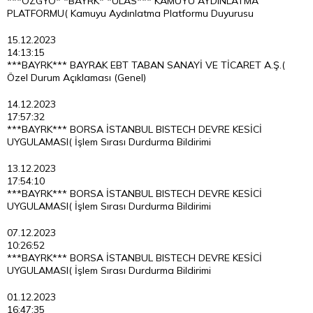
***OZGYO* *BAYRK* *ULAS*** KAMUYU AYDINLATMA
PLATFORMU( Kamuyu Aydınlatma Platformu Duyurusu
15.12.2023
14:13:15
***BAYRK*** BAYRAK EBT TABAN SANAYİ VE TİCARET A.Ş.(
Özel Durum Açıklaması (Genel)
14.12.2023
17:57:32
***BAYRK*** BORSA İSTANBUL BISTECH DEVRE KESİCİ
UYGULAMASI( İşlem Sırası Durdurma Bildirimi
13.12.2023
17:54:10
***BAYRK*** BORSA İSTANBUL BISTECH DEVRE KESİCİ
UYGULAMASI( İşlem Sırası Durdurma Bildirimi
07.12.2023
10:26:52
***BAYRK*** BORSA İSTANBUL BISTECH DEVRE KESİCİ
UYGULAMASI( İşlem Sırası Durdurma Bildirimi
01.12.2023
16:47:35