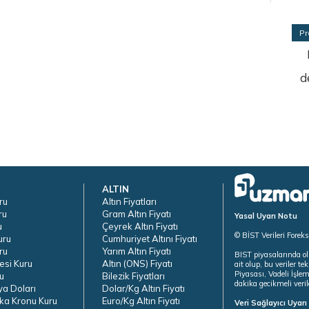
Pr
d
ALTIN
ru
Altın Fiyatları
ru
Gram Altın Fiyatı
Yasal Uyarı Notu
u
Çeyrek Altın Fiyatı
© BİST Verileri Forek
uru
Cumhuriyet Altını Fiyatı
ru
Yarım Altın Fiyatı
BIST piyasalarında ol
esi Kuru
Altın (ONS) Fiyatı
ait olup, bu veriler 
Piyasası, Vadeli İşle
u
Bilezik Fiyatları
dakika gecikmeli veril
ya Doları
Dolar/Kg Altın Fiyatı
ka Kronu Kuru
Euro/Kg Altın Fiyatı
Veri Sağlayıcı Uyar