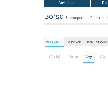
Döviz Kuru
Dol
Borsa
Uzmanpara
»
Borsa
»
H
HİSSE DETAY
ORANLAR
MALİ TABLOLA
Gün içi
Hafta
1Ay
6Ay