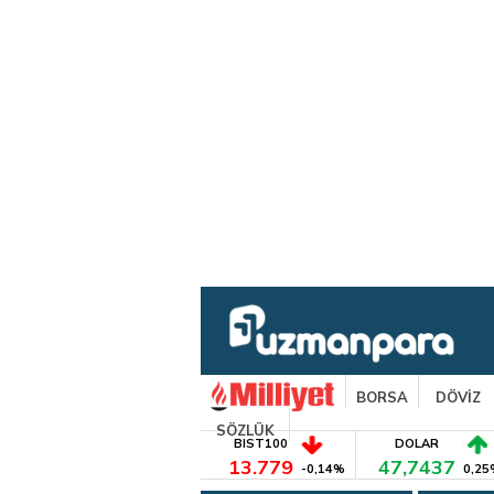
BORSA
DÖVİZ
SÖZLÜK
BIST100
DOLAR
13.779
47,7437
-0,14%
0,25