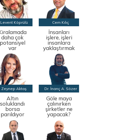
Levent Köprülü
Cem Kılıç
Kiralamada
İnsanları
daha çok
işlere, işleri
potansiyel
insanlara
var
yaklaştırmak
Zeynep Aktaş
Dr. İnanç A. Sözer
Altın
Göle maya
soluklandı
çalınırken
borsa
şirketler ne
parıldıyor
yapacak?