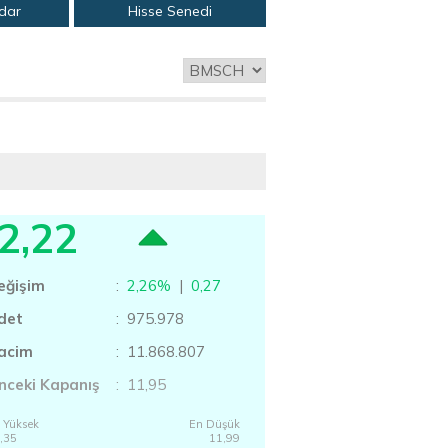
adar
Hisse Senedi
2,22
eğişim
:
2,26%
|
0,27
det
: 975.978
acim
: 11.868.807
nceki Kapanış
: 11,95
 Yüksek
En Düşük
,35
11,99