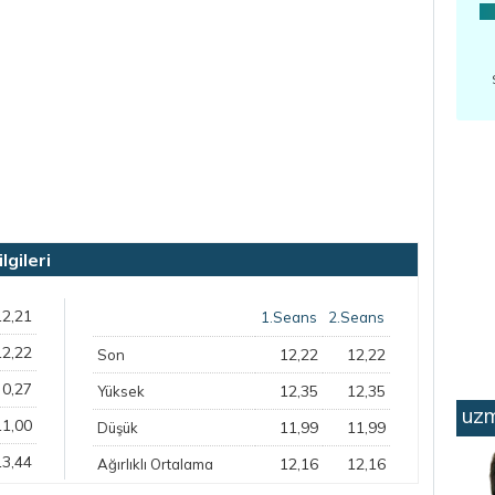
gileri
12,21
1.Seans
2.Seans
12,22
12,22
12,22
Son
0,27
12,35
12,35
Yüksek
uzm
11,00
11,99
11,99
Düşük
13,44
12,16
12,16
Ağırlıklı Ortalama