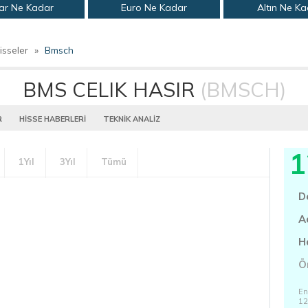
ar Ne Kadar
Euro Ne Kadar
Altın Ne K
isseler
»
Bmsch
BMS CELIK HASIR
(BMSCH)
R
HİSSE HABERLERİ
TEKNİK ANALİZ
1
1Yıl
3Yıl
Tümü
D
A
H
Ö
En
12