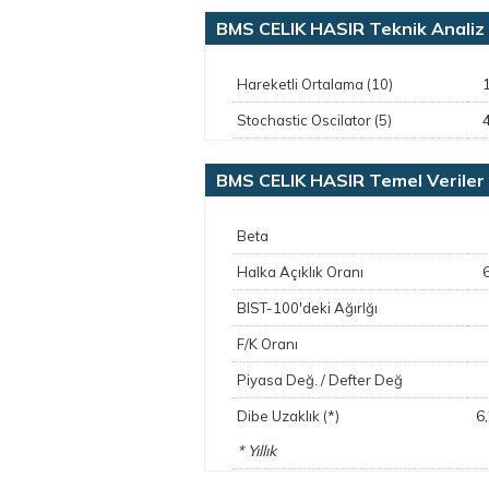
BMS CELIK HASIR Teknik Analiz
Hareketli Ortalama (10)
Stochastic Oscilator (5)
BMS CELIK HASIR Temel Veriler
Beta
Halka Açıklık Oranı
BIST-100'deki Ağırlğı
F/K Oranı
Piyasa Değ. / Defter Değ
6
Dibe Uzaklık (*)
* Yıllık