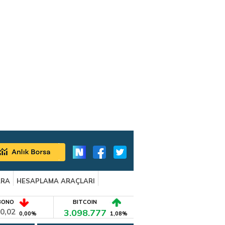
ARA
HESAPLAMA ARAÇLARI
BONO
BITCOIN
0,02
3.098.777
0,00%
1,08%