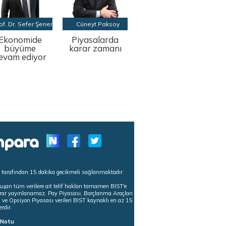
of. Dr. Sefer Şener
Cüneyt Paksoy
Ekonomide
Piyasalarda
büyüme
karar zamanı
evam ediyor
s tarafından 15 dakika gecikmeli sağlanmaktadır.
uşan tüm verilere ait telif hakları tamamen BIST'e
tekrar yayınlanamaz. Pay Piyasası, Borçlanma Araçları
m ve Opsiyon Piyasası verileri BIST kaynaklı en az 15
erdir.
ı Notu