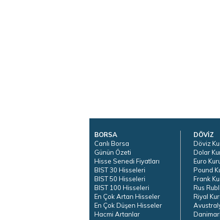
BORSA
DÖVİZ
Canlı Borsa
Döviz Ku
Günün Özeti
Dolar Ku
Hisse Senedi Fiyatları
Euro Kur
BIST 30 Hisseleri
Pound K
BIST 50 Hisseleri
Frank Ku
BIST 100 Hisseleri
Rus Rubl
En Çok Artan Hisseler
Riyal Kur
En Çok Düşen Hisseler
Avustral
Hacmi Artanlar
Danimar