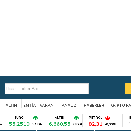
ALTIN
EMTİA
VARANT
ANALİZ
HABERLER
KRİPTO P
EURO
ALTIN
PETROL
55,2510
6.660,55
82,31
4
%
0,43%
2,59%
-0,22%