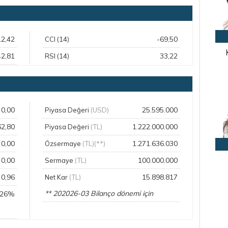
12,42
-69,50
CCI (14)
42,81
33,22
RSI (14)
0,00
25.595.000
Piyasa Değeri
(USD)
62,80
1.222.000.000
Piyasa Değeri
(TL)
0,00
1.271.636.030
Özsermaye
(TL)(**)
0,00
100.000.000
Sermaye
(TL)
0,96
15.898.817
Net Kar
(TL)
** 202026-03 Bilanço dönemi için
,26%