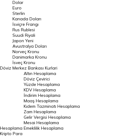
Euro Kuru
Dolar
Euro
Pound Kuru
Sterlin
Kanada Doları
Frank Kuru
İsviçre Frangı
Riyal Kuru
Rus Rublesi
Suudi Riyali
Avustralya Doları
Japon Yeni
Avustralya Doları
Danimarka Kronu Kuru
Norveç Kronu
Danimarka Kronu
Kanada Doları Kuru
İsveç Kronu
Döviz
Merkez Bankası Kurlari
Norveç Kronu Kuru
Altın Hesaplama
İsveç Kronu Kuru
Döviz Çevirici
Yüzde Hesaplama
Japon Yeni Kuru
KDV Hesaplama
İndirim Hesaplama
Serbest Piyasa Döviz Kurları
Maaş Hesaplama
Kıdem Tazminatı Hesaplama
Merkez Bankası Döviz Kurları
Zam Hesaplama
Gelir Vergisi Hesaplama
ALTIN
Mesai Hesaplama
Hesaplama
Emeklilik Hesaplama
Altın Fiyatları
Kripto Para