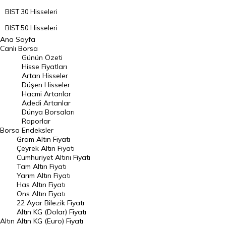
BIST 30 Hisseleri
BIST 50 Hisseleri
Ana Sayfa
BIST 100 Hisseleri
Canlı Borsa
Günün Özeti
En Çok Artan Hisseler
Hisse Fiyatları
Artan Hisseler
En Çok Düşen Hisseler
Düşen Hisseler
Hacmi Artanlar
Hacmi Artanlar
Adedi Artanlar
Geçmiş Kapanışlar
Dünya Borsaları
Raporlar
Dünya Borsaları
Borsa
Endeksler
Gram Altın Fiyatı
Raporlar
Çeyrek Altın Fiyatı
Endeksler
Cumhuriyet Altını Fiyatı
Tam Altın Fiyatı
Yarım Altın Fiyatı
DÖVİZ
Has Altın Fiyatı
Ons Altın Fiyatı
Döviz Kuru
22 Ayar Bilezik Fiyatı
Dolar Kuru
Altın KG (Dolar) Fiyatı
Altın
Altın KG (Euro) Fiyatı