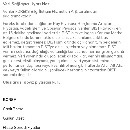
Veri Sağlayıcı Uyarı Notu
Veriler FOREKS Bilgi İletişim Hizmetleri A.Ş. tarafından
sağlanmaktadır.
Foreks tarafından sağlanan Pay Piyasası, Borçlanma Araçları
Piyasası, Vadeli İşlem ve Opsiyon Piyasası verileri BIST kaynaklı en
az 15 dakika gecikmeli verilerdir. BIST isim ve logosu Koruma Marka
Belgesi altında korunmakta olup izinsiz kullanılamaz, iktibas
edilemez, değiştirilemez. BIST ismi altında açıklanan tüm belgelerin
telif hakları tamamen BIST'ye ait olup, tekrar yayınlanamaz. BIST,
verinin sekansı, doğruluğu ve tamlığı konusunda herhangi bir garanti
vermez. Veri yayınında oluşabilecek aksaklıklar, verinin ulaşmaması,
gecikmesi, eksik ulaşması, yanlış olması, veri yayın sistemindeki
perfomansın düşmesi veya kesintili olması gibi hallerde Alıcı, Alt Alıcı
ve / veya Kullanıcılarda oluşabilecek herhangi bir zarardan BIST
sorumlu değildir.
Uluslarası döviz piyasası kuru
BORSA
Canlı Borsa
Günün Özeti
Hisse Senedi Fiyatları