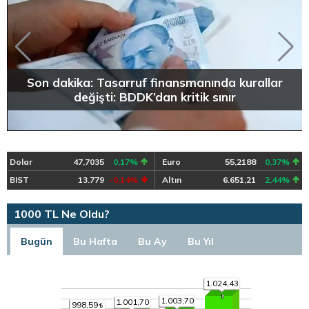
Son dakika: Tasarruf finansmanında kurallar
değişti: BDDK’dan kritik sınır
Dolar
47,7035
0,17%
Euro
55,2188
0,37%
BIST
13.779
-0,14%
Altın
6.651,21
2,44%
1000 TL Ne Oldu?
Bugün
Bu Hafta
Bu Ay
Bu Yıl
1.024,43
1.003,70
1.001,70
998,59