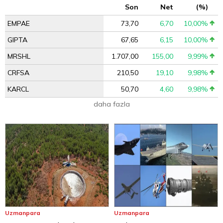
Son
Net
(%)
EMPAE
73,70
6,70
10,00%
GIPTA
67,65
6,15
10,00%
MRSHL
1.707,00
155,00
9,99%
CRFSA
210,50
19,10
9,98%
KARCL
50,70
4,60
9,98%
daha fazla
Uzmanpara
Uzmanpara