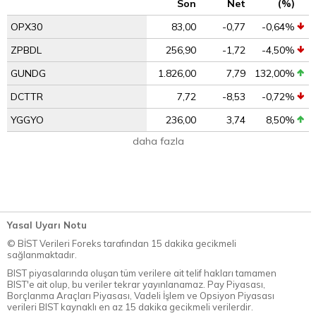
Son
Net
(%)
OPX30
83,00
-0,77
-0,64%
ZPBDL
256,90
-1,72
-4,50%
GUNDG
1.826,00
7,79
132,00%
DCTTR
7,72
-8,53
-0,72%
YGGYO
236,00
3,74
8,50%
daha fazla
Yasal Uyarı Notu
© BİST Verileri Foreks tarafından 15 dakika gecikmeli
sağlanmaktadır.
BIST piyasalarında oluşan tüm verilere ait telif hakları tamamen
BIST'e ait olup, bu veriler tekrar yayınlanamaz. Pay Piyasası,
Borçlanma Araçları Piyasası, Vadeli İşlem ve Opsiyon Piyasası
verileri BIST kaynaklı en az 15 dakika gecikmeli verilerdir.