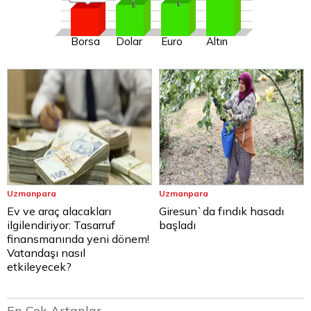
Borsa
Dolar
Euro
Altın
Uzmanpara
Uzmanpara
Ev ve araç alacakları
Giresun`da fındık hasadı
ilgilendiriyor: Tasarruf
başladı
finansmanında yeni dönem!
Vatandaşı nasıl
etkileyecek?
En Çok Artanlar