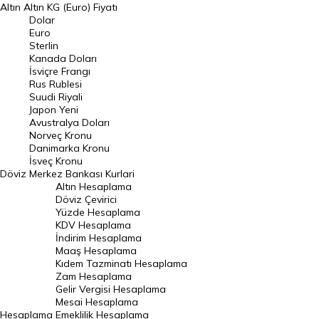
Altın
Altın KG (Euro) Fiyatı
Euro Kuru
Dolar
Euro
Pound Kuru
Sterlin
Kanada Doları
Frank Kuru
İsviçre Frangı
Riyal Kuru
Rus Rublesi
Suudi Riyali
Avustralya Doları
Japon Yeni
Avustralya Doları
Danimarka Kronu Kuru
Norveç Kronu
Danimarka Kronu
Kanada Doları Kuru
İsveç Kronu
Döviz
Merkez Bankası Kurlari
Norveç Kronu Kuru
Altın Hesaplama
İsveç Kronu Kuru
Döviz Çevirici
Yüzde Hesaplama
Japon Yeni Kuru
KDV Hesaplama
İndirim Hesaplama
Serbest Piyasa Döviz Kurları
Maaş Hesaplama
Kıdem Tazminatı Hesaplama
Merkez Bankası Döviz Kurları
Zam Hesaplama
Gelir Vergisi Hesaplama
ALTIN
Mesai Hesaplama
Hesaplama
Emeklilik Hesaplama
Altın Fiyatları