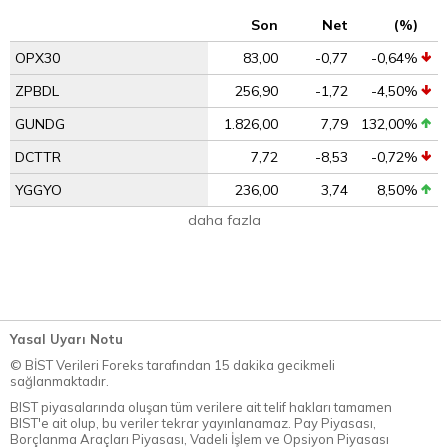
Son
Net
(%)
OPX30
83,00
-0,77
-0,64%
ZPBDL
256,90
-1,72
-4,50%
GUNDG
1.826,00
7,79
132,00%
DCTTR
7,72
-8,53
-0,72%
YGGYO
236,00
3,74
8,50%
daha fazla
Yasal Uyarı Notu
© BİST Verileri Foreks tarafından 15 dakika gecikmeli
sağlanmaktadır.
BIST piyasalarında oluşan tüm verilere ait telif hakları tamamen
BIST'e ait olup, bu veriler tekrar yayınlanamaz. Pay Piyasası,
Borçlanma Araçları Piyasası, Vadeli İşlem ve Opsiyon Piyasası