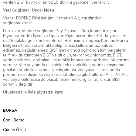
verileri BIST kaynaklı en az 15 dakika gecikmeli verilerdir.
Veri Sağlayıcı Uyarı Notu
Veriler FOREKS Bilgi İletişim Hizmetleri A.Ş. tarafından
sağlanmaktadır.
Foreks tarafından sağlanan Pay Piyasası, Borçlanma Araçları
Piyasası, Vadeli İşlem ve Opsiyon Piyasası verileri BIST kaynaklı en
az 15 dakika gecikmeli verilerdir. BIST isim ve logosu Koruma Marka
Belgesi altında korunmakta olup izinsiz kullanılamaz, iktibas
edilemez, değiştirilemez. BIST ismi altında açıklanan tüm belgelerin
telif hakları tamamen BIST'ye ait olup, tekrar yayınlanamaz. BIST,
verinin sekansı, doğruluğu ve tamlığı konusunda herhangi bir garanti
vermez. Veri yayınında oluşabilecek aksaklıklar, verinin ulaşmaması,
gecikmesi, eksik ulaşması, yanlış olması, veri yayın sistemindeki
perfomansın düşmesi veya kesintili olması gibi hallerde Alıcı, Alt Alıcı
ve / veya Kullanıcılarda oluşabilecek herhangi bir zarardan BIST
sorumlu değildir.
Uluslarası döviz piyasası kuru
BORSA
Canlı Borsa
Günün Özeti