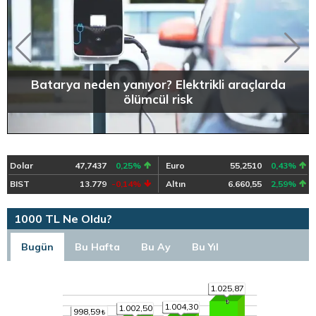
Batarya neden yanıyor? Elektrikli araçlarda
ölümcül risk
Dolar
47,7437
0,25%
Euro
55,2510
0,43%
BIST
13.779
-0,14%
Altın
6.660,55
2,59%
1000 TL Ne Oldu?
Bugün
Bu Hafta
Bu Ay
Bu Yıl
1.025,87
1.004,30
1.002,50
998,59