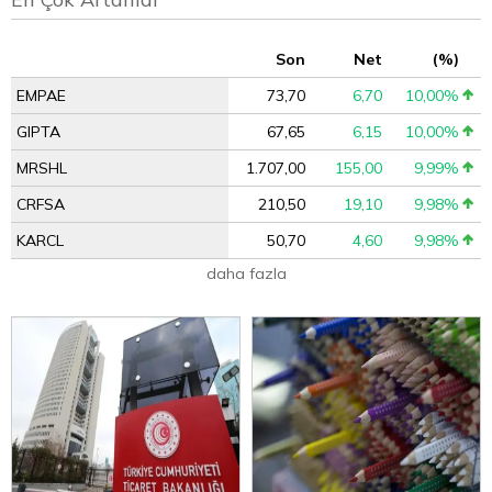
Son
Net
(%)
EMPAE
73,70
6,70
10,00%
GIPTA
67,65
6,15
10,00%
MRSHL
1.707,00
155,00
9,99%
CRFSA
210,50
19,10
9,98%
KARCL
50,70
4,60
9,98%
daha fazla