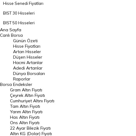
Hisse Senedi Fiyatları
BIST 30 Hisseleri
BIST 50 Hisseleri
Ana Sayfa
BIST 100 Hisseleri
Canlı Borsa
Günün Özeti
En Çok Artan Hisseler
Hisse Fiyatları
Artan Hisseler
En Çok Düşen Hisseler
Düşen Hisseler
Hacmi Artanlar
Hacmi Artanlar
Adedi Artanlar
Geçmiş Kapanışlar
Dünya Borsaları
Raporlar
Dünya Borsaları
Borsa
Endeksler
Gram Altın Fiyatı
Raporlar
Çeyrek Altın Fiyatı
Endeksler
Cumhuriyet Altını Fiyatı
Tam Altın Fiyatı
Yarım Altın Fiyatı
DÖVİZ
Has Altın Fiyatı
Ons Altın Fiyatı
Döviz Kuru
22 Ayar Bilezik Fiyatı
Dolar Kuru
Altın KG (Dolar) Fiyatı