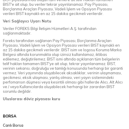
BIST'e ait olup, bu veriler tekrar yayınlanamaz. Pay Piyasası,
Borçlanma Araçları Piyasası, Vadeli İşlem ve Opsiyon Piyasası
verileri BIST kaynaklı en az 15 dakika gecikmeli verilerdir.
Veri Sağlayıcı Uyarı Notu
Veriler FOREKS Bilgi İletişim Hizmetleri A.Ş. tarafından
sağlanmaktadır.
Foreks tarafından sağlanan Pay Piyasası, Borçlanma Araçları
Piyasası, Vadeli İşlem ve Opsiyon Piyasası verileri BIST kaynaklı en
az 15 dakika gecikmeli verilerdir. BIST isim ve logosu Koruma Marka
Belgesi altında korunmakta olup izinsiz kullanılamaz, iktibas
edilemez, değiştirilemez. BIST ismi altında açıklanan tüm belgelerin
telif hakları tamamen BIST'ye ait olup, tekrar yayınlanamaz. BIST,
verinin sekansı, doğruluğu ve tamlığı konusunda herhangi bir garanti
vermez. Veri yayınında oluşabilecek aksaklıklar, verinin ulaşmaması,
gecikmesi, eksik ulaşması, yanlış olması, veri yayın sistemindeki
perfomansın düşmesi veya kesintili olması gibi hallerde Alıcı, Alt Alıcı
ve / veya Kullanıcılarda oluşabilecek herhangi bir zarardan BIST
sorumlu değildir.
Uluslarası döviz piyasası kuru
BORSA
Canlı Borsa