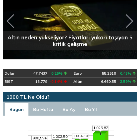
Altın neden yükseliyor? Fiyatları yukarı taşıyan 5
kritik gelişme
Dolar
47,7437
0,25%
Euro
55,2510
0,43%
BIST
13.779
-0,14%
Altın
6.660,55
2,59%
1000 TL Ne Oldu?
Bugün
Bu Hafta
Bu Ay
Bu Yıl
1.025,87
1.004,30
1.002,50
998,59