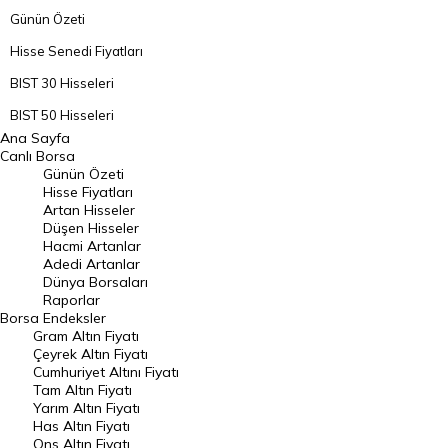
Günün Özeti
Hisse Senedi Fiyatları
BIST 30 Hisseleri
BIST 50 Hisseleri
Ana Sayfa
BIST 100 Hisseleri
Canlı Borsa
Günün Özeti
En Çok Artan Hisseler
Hisse Fiyatları
Artan Hisseler
En Çok Düşen Hisseler
Düşen Hisseler
Hacmi Artanlar
Hacmi Artanlar
Adedi Artanlar
Geçmiş Kapanışlar
Dünya Borsaları
Raporlar
Dünya Borsaları
Borsa
Endeksler
Gram Altın Fiyatı
Raporlar
Çeyrek Altın Fiyatı
Endeksler
Cumhuriyet Altını Fiyatı
Tam Altın Fiyatı
Yarım Altın Fiyatı
DÖVİZ
Has Altın Fiyatı
Ons Altın Fiyatı
Döviz Kuru