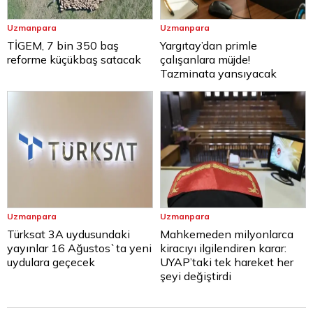
Uzmanpara
Uzmanpara
TİGEM, 7 bin 350 baş
Yargıtay’dan primle
reforme küçükbaş satacak
çalışanlara müjde!
Tazminata yansıyacak
Uzmanpara
Uzmanpara
Türksat 3A uydusundaki
Mahkemeden milyonlarca
yayınlar 16 Ağustos`ta yeni
kiracıyı ilgilendiren karar:
uydulara geçecek
UYAP’taki tek hareket her
şeyi değiştirdi