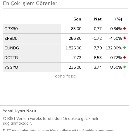
En Çok İşlem Görenler
Son
Net
(%)
OPX30
83,00
-0,77
-0,64%
ZPBDL
256,90
-1,72
-4,50%
GUNDG
1.826,00
7,79
132,00%
DCTTR
7,72
-8,53
-0,72%
YGGYO
236,00
3,74
8,50%
daha fazla
Yasal Uyarı Notu
© BİST Verileri Foreks tarafından 15 dakika gecikmeli
sağlanmaktadır.
BIST piyasalarında oluşan tüm verilere ait telif hakları tamamen