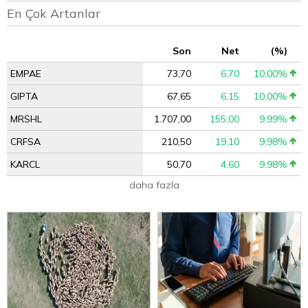
En Çok Artanlar
Son
Net
(%)
EMPAE
73,70
6,70
10,00%
GIPTA
67,65
6,15
10,00%
MRSHL
1.707,00
155,00
9,99%
CRFSA
210,50
19,10
9,98%
KARCL
50,70
4,60
9,98%
daha fazla