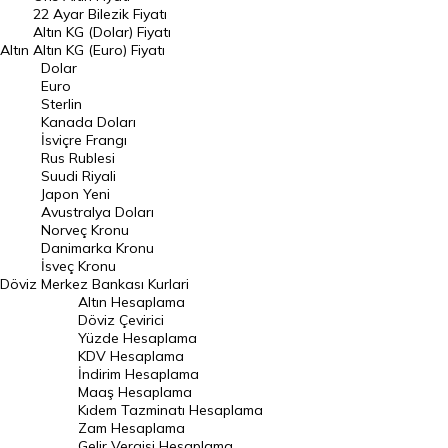
22 Ayar Bilezik Fiyatı
Dolar Kuru
Altın KG (Dolar) Fiyatı
Altın
Altın KG (Euro) Fiyatı
Euro Kuru
Dolar
Euro
Pound Kuru
Sterlin
Kanada Doları
Frank Kuru
İsviçre Frangı
Riyal Kuru
Rus Rublesi
Suudi Riyali
Avustralya Doları
Japon Yeni
Avustralya Doları
Danimarka Kronu Kuru
Norveç Kronu
Danimarka Kronu
Kanada Doları Kuru
İsveç Kronu
Döviz
Merkez Bankası Kurlari
Norveç Kronu Kuru
Altın Hesaplama
İsveç Kronu Kuru
Döviz Çevirici
Yüzde Hesaplama
Japon Yeni Kuru
KDV Hesaplama
İndirim Hesaplama
Serbest Piyasa Döviz Kurları
Maaş Hesaplama
Kıdem Tazminatı Hesaplama
Merkez Bankası Döviz Kurları
Zam Hesaplama
Gelir Vergisi Hesaplama