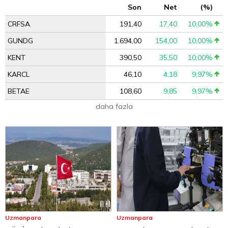
Son
Net
(%)
CRFSA
191,40
17,40
10,00%
GUNDG
1.694,00
154,00
10,00%
KENT
390,50
35,50
10,00%
KARCL
46,10
4,18
9,97%
BETAE
108,60
9,85
9,97%
daha fazla
Uzmanpara
Uzmanpara