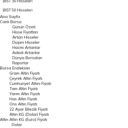
BIST 30 Hisseleri
BIST 50 Hisseleri
Ana Sayfa
BIST 100 Hisseleri
Canlı Borsa
Günün Özeti
En Çok Artan Hisseler
Hisse Fiyatları
Artan Hisseler
En Çok Düşen Hisseler
Düşen Hisseler
Hacmi Artanlar
Hacmi Artanlar
Adedi Artanlar
Geçmiş Kapanışlar
Dünya Borsaları
Raporlar
Dünya Borsaları
Borsa
Endeksler
Gram Altın Fiyatı
Raporlar
Çeyrek Altın Fiyatı
Endeksler
Cumhuriyet Altını Fiyatı
Tam Altın Fiyatı
Yarım Altın Fiyatı
DÖVİZ
Has Altın Fiyatı
Ons Altın Fiyatı
Döviz Kuru
22 Ayar Bilezik Fiyatı
Dolar Kuru
Altın KG (Dolar) Fiyatı
Altın
Altın KG (Euro) Fiyatı
Euro Kuru
Dolar