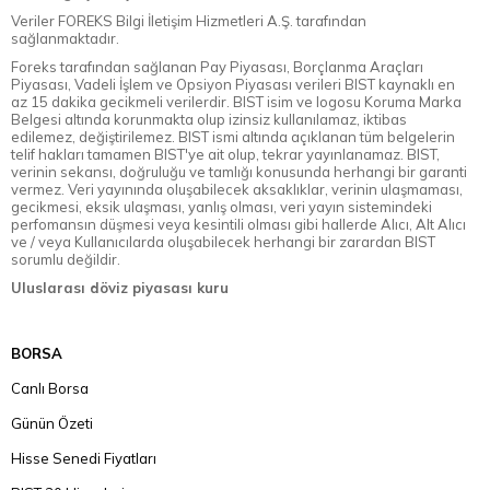
Veriler FOREKS Bilgi İletişim Hizmetleri A.Ş. tarafından
sağlanmaktadır.
Foreks tarafından sağlanan Pay Piyasası, Borçlanma Araçları
Piyasası, Vadeli İşlem ve Opsiyon Piyasası verileri BIST kaynaklı en
az 15 dakika gecikmeli verilerdir. BIST isim ve logosu Koruma Marka
Belgesi altında korunmakta olup izinsiz kullanılamaz, iktibas
edilemez, değiştirilemez. BIST ismi altında açıklanan tüm belgelerin
telif hakları tamamen BIST'ye ait olup, tekrar yayınlanamaz. BIST,
verinin sekansı, doğruluğu ve tamlığı konusunda herhangi bir garanti
vermez. Veri yayınında oluşabilecek aksaklıklar, verinin ulaşmaması,
gecikmesi, eksik ulaşması, yanlış olması, veri yayın sistemindeki
perfomansın düşmesi veya kesintili olması gibi hallerde Alıcı, Alt Alıcı
ve / veya Kullanıcılarda oluşabilecek herhangi bir zarardan BIST
sorumlu değildir.
Uluslarası döviz piyasası kuru
BORSA
Canlı Borsa
Günün Özeti
Hisse Senedi Fiyatları