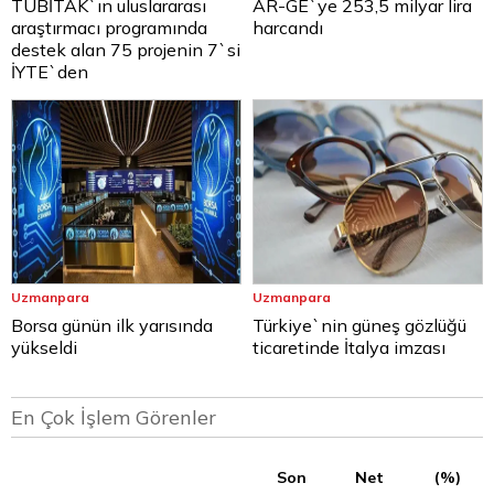
TÜBİTAK`ın uluslararası
AR-GE`ye 253,5 milyar lira
araştırmacı programında
harcandı
destek alan 75 projenin 7`si
İYTE`den
Uzmanpara
Uzmanpara
Borsa günün ilk yarısında
Türkiye`nin güneş gözlüğü
yükseldi
ticaretinde İtalya imzası
En Çok İşlem Görenler
Son
Net
(%)