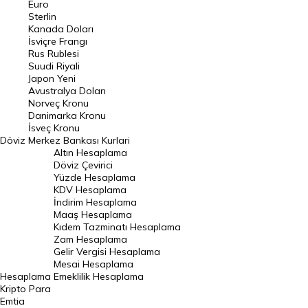
Euro
Pound Kuru
Sterlin
Kanada Doları
Frank Kuru
İsviçre Frangı
Riyal Kuru
Rus Rublesi
Suudi Riyali
Avustralya Doları
Japon Yeni
Avustralya Doları
Danimarka Kronu Kuru
Norveç Kronu
Danimarka Kronu
Kanada Doları Kuru
İsveç Kronu
Döviz
Merkez Bankası Kurlari
Norveç Kronu Kuru
Altın Hesaplama
İsveç Kronu Kuru
Döviz Çevirici
Yüzde Hesaplama
Japon Yeni Kuru
KDV Hesaplama
İndirim Hesaplama
Serbest Piyasa Döviz Kurları
Maaş Hesaplama
Kıdem Tazminatı Hesaplama
Merkez Bankası Döviz Kurları
Zam Hesaplama
Gelir Vergisi Hesaplama
ALTIN
Mesai Hesaplama
Hesaplama
Emeklilik Hesaplama
Altın Fiyatları
Kripto Para
Emtia
Gram Altın Fiyatı