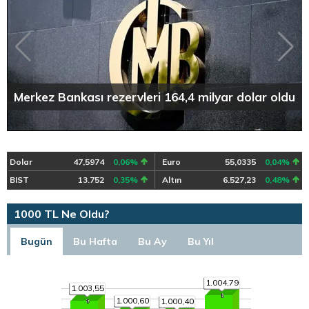
Merkez Bankası rezervleri 164,4 milyar dolar oldu
Dolar
47,5974
0,06%
Euro
55,0335
0,04%
BIST
13.752
0,35%
Altın
6.527,23
0,48%
1000 TL Ne Oldu?
Bugün
Bu Hafta
Bu Ay
Bu Yıl
1.004,79
1.003,55
1.000,60
1.000,40