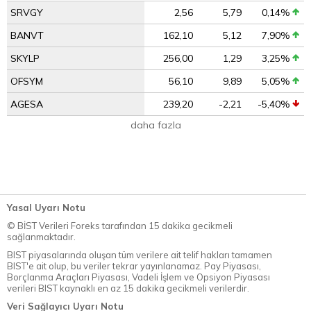
SRVGY
2,56
5,79
0,14%
BANVT
162,10
5,12
7,90%
SKYLP
256,00
1,29
3,25%
OFSYM
56,10
9,89
5,05%
AGESA
239,20
-2,21
-5,40%
daha fazla
Yasal Uyarı Notu
© BİST Verileri Foreks tarafından 15 dakika gecikmeli
sağlanmaktadır.
BIST piyasalarında oluşan tüm verilere ait telif hakları tamamen
BIST'e ait olup, bu veriler tekrar yayınlanamaz. Pay Piyasası,
Borçlanma Araçları Piyasası, Vadeli İşlem ve Opsiyon Piyasası
verileri BIST kaynaklı en az 15 dakika gecikmeli verilerdir.
Veri Sağlayıcı Uyarı Notu