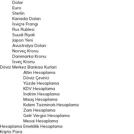
Euro Kuru
Dolar
Euro
Pound Kuru
Sterlin
Kanada Doları
Frank Kuru
İsviçre Frangı
Riyal Kuru
Rus Rublesi
Suudi Riyali
Avustralya Doları
Japon Yeni
Avustralya Doları
Danimarka Kronu Kuru
Norveç Kronu
Danimarka Kronu
Kanada Doları Kuru
İsveç Kronu
Döviz
Merkez Bankası Kurlari
Norveç Kronu Kuru
Altın Hesaplama
İsveç Kronu Kuru
Döviz Çevirici
Yüzde Hesaplama
Japon Yeni Kuru
KDV Hesaplama
İndirim Hesaplama
Serbest Piyasa Döviz Kurları
Maaş Hesaplama
Kıdem Tazminatı Hesaplama
Merkez Bankası Döviz Kurları
Zam Hesaplama
Gelir Vergisi Hesaplama
ALTIN
Mesai Hesaplama
Hesaplama
Emeklilik Hesaplama
Altın Fiyatları
Kripto Para