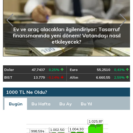
Ev ve araç alacakları ilgilendiriyor: Tasarruf
finansmanında yeni dönem! Vatandaşı nasıl
etkileyecek?
Dolar
47,7437
0,25%
Euro
55,2510
0,43%
BIST
13.779
-0,14%
Altın
6.660,55
2,59%
1000 TL Ne Oldu?
Bugün
Bu Hafta
Bu Ay
Bu Yıl
1.025,87
1.004,30
1.002,50
998,59