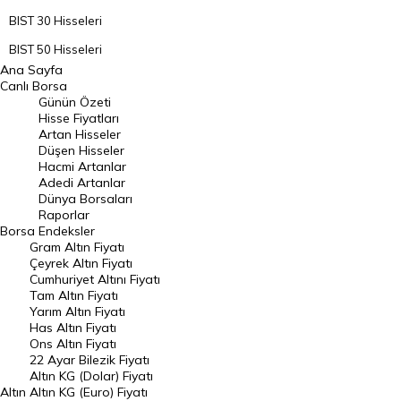
BIST 30 Hisseleri
BIST 50 Hisseleri
Ana Sayfa
BIST 100 Hisseleri
Canlı Borsa
Günün Özeti
En Çok Artan Hisseler
Hisse Fiyatları
Artan Hisseler
En Çok Düşen Hisseler
Düşen Hisseler
Hacmi Artanlar
Hacmi Artanlar
Adedi Artanlar
Geçmiş Kapanışlar
Dünya Borsaları
Raporlar
Dünya Borsaları
Borsa
Endeksler
Gram Altın Fiyatı
Raporlar
Çeyrek Altın Fiyatı
Endeksler
Cumhuriyet Altını Fiyatı
Tam Altın Fiyatı
Yarım Altın Fiyatı
DÖVİZ
Has Altın Fiyatı
Ons Altın Fiyatı
Döviz Kuru
22 Ayar Bilezik Fiyatı
Dolar Kuru
Altın KG (Dolar) Fiyatı
Altın
Altın KG (Euro) Fiyatı