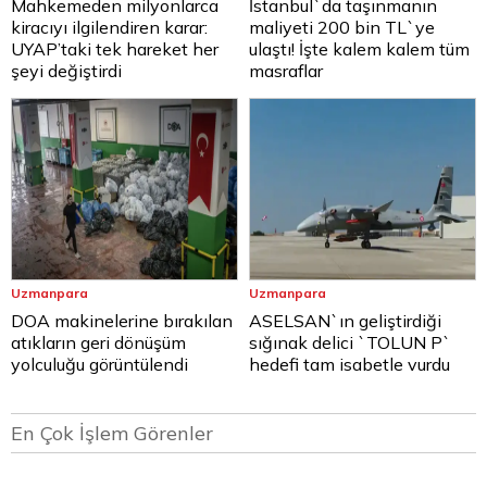
Mahkemeden milyonlarca
İstanbul`da taşınmanın
kiracıyı ilgilendiren karar:
maliyeti 200 bin TL`ye
UYAP’taki tek hareket her
ulaştı! İşte kalem kalem tüm
şeyi değiştirdi
masraflar
Uzmanpara
Uzmanpara
DOA makinelerine bırakılan
ASELSAN`ın geliştirdiği
atıkların geri dönüşüm
sığınak delici `TOLUN P`
yolculuğu görüntülendi
hedefi tam isabetle vurdu
En Çok İşlem Görenler