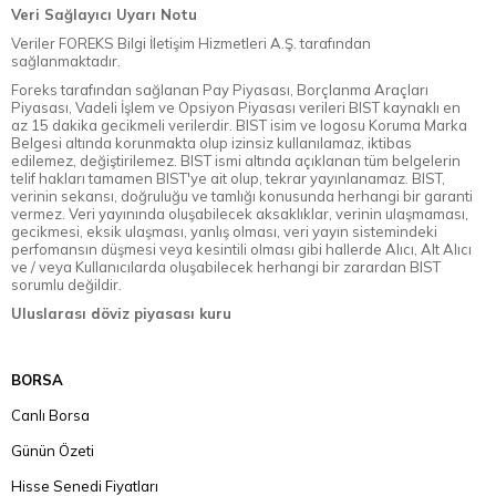
Veri Sağlayıcı Uyarı Notu
Veriler FOREKS Bilgi İletişim Hizmetleri A.Ş. tarafından
sağlanmaktadır.
Foreks tarafından sağlanan Pay Piyasası, Borçlanma Araçları
Piyasası, Vadeli İşlem ve Opsiyon Piyasası verileri BIST kaynaklı en
az 15 dakika gecikmeli verilerdir. BIST isim ve logosu Koruma Marka
Belgesi altında korunmakta olup izinsiz kullanılamaz, iktibas
edilemez, değiştirilemez. BIST ismi altında açıklanan tüm belgelerin
telif hakları tamamen BIST'ye ait olup, tekrar yayınlanamaz. BIST,
verinin sekansı, doğruluğu ve tamlığı konusunda herhangi bir garanti
vermez. Veri yayınında oluşabilecek aksaklıklar, verinin ulaşmaması,
gecikmesi, eksik ulaşması, yanlış olması, veri yayın sistemindeki
perfomansın düşmesi veya kesintili olması gibi hallerde Alıcı, Alt Alıcı
ve / veya Kullanıcılarda oluşabilecek herhangi bir zarardan BIST
sorumlu değildir.
Uluslarası döviz piyasası kuru
BORSA
Canlı Borsa
Günün Özeti
Hisse Senedi Fiyatları