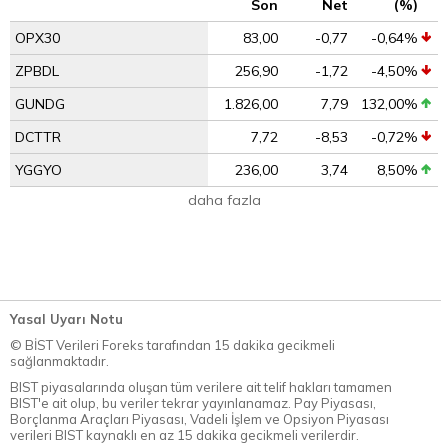
Son
Net
(%)
OPX30
83,00
-0,77
-0,64%
ZPBDL
256,90
-1,72
-4,50%
GUNDG
1.826,00
7,79
132,00%
DCTTR
7,72
-8,53
-0,72%
YGGYO
236,00
3,74
8,50%
daha fazla
Yasal Uyarı Notu
© BİST Verileri Foreks tarafından 15 dakika gecikmeli
sağlanmaktadır.
BIST piyasalarında oluşan tüm verilere ait telif hakları tamamen
BIST'e ait olup, bu veriler tekrar yayınlanamaz. Pay Piyasası,
Borçlanma Araçları Piyasası, Vadeli İşlem ve Opsiyon Piyasası
verileri BIST kaynaklı en az 15 dakika gecikmeli verilerdir.