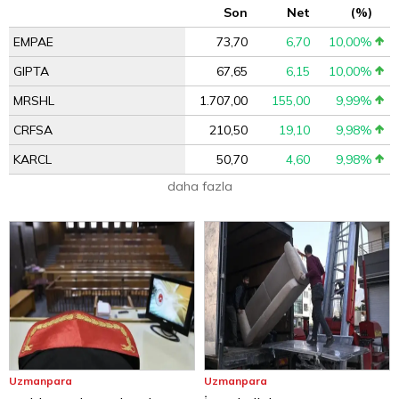
Son
Net
(%)
EMPAE
73,70
6,70
10,00%
GIPTA
67,65
6,15
10,00%
MRSHL
1.707,00
155,00
9,99%
CRFSA
210,50
19,10
9,98%
KARCL
50,70
4,60
9,98%
daha fazla
Uzmanpara
Uzmanpara