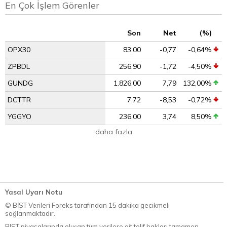
En Çok İşlem Görenler
Son
Net
(%)
OPX30
83,00
-0,77
-0,64%
ZPBDL
256,90
-1,72
-4,50%
GUNDG
1.826,00
7,79
132,00%
DCTTR
7,72
-8,53
-0,72%
YGGYO
236,00
3,74
8,50%
daha fazla
Yasal Uyarı Notu
© BİST Verileri Foreks tarafından 15 dakika gecikmeli
sağlanmaktadır.
BIST piyasalarında oluşan tüm verilere ait telif hakları tamamen