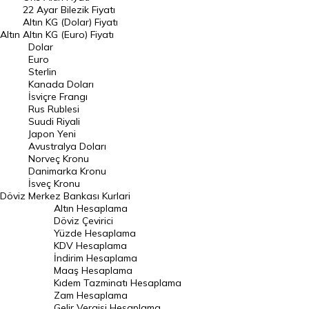
22 Ayar Bilezik Fiyatı
Dolar Kuru
Altın KG (Dolar) Fiyatı
Altın
Altın KG (Euro) Fiyatı
Euro Kuru
Dolar
Euro
Pound Kuru
Sterlin
Kanada Doları
Frank Kuru
İsviçre Frangı
Riyal Kuru
Rus Rublesi
Suudi Riyali
Avustralya Doları
Japon Yeni
Avustralya Doları
Danimarka Kronu Kuru
Norveç Kronu
Danimarka Kronu
Kanada Doları Kuru
İsveç Kronu
Döviz
Merkez Bankası Kurlari
Norveç Kronu Kuru
Altın Hesaplama
İsveç Kronu Kuru
Döviz Çevirici
Yüzde Hesaplama
Japon Yeni Kuru
KDV Hesaplama
İndirim Hesaplama
Serbest Piyasa Döviz Kurları
Maaş Hesaplama
Kıdem Tazminatı Hesaplama
Merkez Bankası Döviz Kurları
Zam Hesaplama
Gelir Vergisi Hesaplama