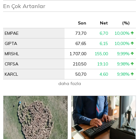
En Çok Artanlar
Son
Net
(%)
EMPAE
73,70
6,70
10,00%
GIPTA
67,65
6,15
10,00%
MRSHL
1.707,00
155,00
9,99%
CRFSA
210,50
19,10
9,98%
KARCL
50,70
4,60
9,98%
daha fazla