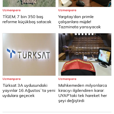
Uzmanpara
Uzmanpara
TİGEM, 7 bin 350 baş
Yargıtay’dan primle
reforme küçükbaş satacak
çalışanlara müjde!
Tazminata yansıyacak
Uzmanpara
Uzmanpara
Türksat 3A uydusundaki
Mahkemeden milyonlarca
yayınlar 16 Ağustos`ta yeni
kiracıyı ilgilendiren karar:
uydulara geçecek
UYAP’taki tek hareket her
şeyi değiştirdi