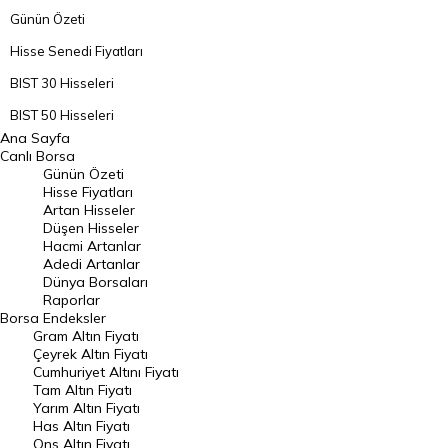
Günün Özeti
Hisse Senedi Fiyatları
BIST 30 Hisseleri
BIST 50 Hisseleri
Ana Sayfa
BIST 100 Hisseleri
Canlı Borsa
Günün Özeti
En Çok Artan Hisseler
Hisse Fiyatları
Artan Hisseler
En Çok Düşen Hisseler
Düşen Hisseler
Hacmi Artanlar
Hacmi Artanlar
Adedi Artanlar
Geçmiş Kapanışlar
Dünya Borsaları
Raporlar
Dünya Borsaları
Borsa
Endeksler
Gram Altın Fiyatı
Raporlar
Çeyrek Altın Fiyatı
Endeksler
Cumhuriyet Altını Fiyatı
Tam Altın Fiyatı
Yarım Altın Fiyatı
DÖVİZ
Has Altın Fiyatı
Ons Altın Fiyatı
Döviz Kuru