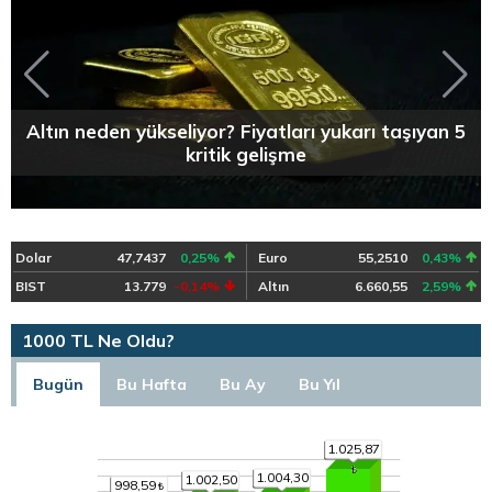
Altın neden yükseliyor? Fiyatları yukarı taşıyan 5
kritik gelişme
Dolar
47,7437
0,25%
Euro
55,2510
0,43%
BIST
13.779
-0,14%
Altın
6.660,55
2,59%
1000 TL Ne Oldu?
Bugün
Bu Hafta
Bu Ay
Bu Yıl
1.025,87
1.004,30
1.002,50
998,59