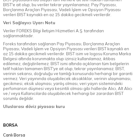
BIST'e ait olup, bu veriler tekrar yayınlanamaz. Pay Piyasası,
Borçlanma Araçları Piyasası, Vadeli İşlem ve Opsiyon Piyasası
verileri BIST kaynaklı en az 15 dakika gecikmeli verilerdir.
Veri Sağlayıcı Uyarı Notu
Veriler FOREKS Bilgi İletişim Hizmetleri A.Ş. tarafından
sağlanmaktadır.
Foreks tarafından sağlanan Pay Piyasası, Borçlanma Araçları
Piyasası, Vadeli İşlem ve Opsiyon Piyasası verileri BIST kaynaklı en
az 15 dakika gecikmeli verilerdir. BIST isim ve logosu Koruma Marka
Belgesi altında korunmakta olup izinsiz kullanılamaz, iktibas
edilemez, değiştirilemez. BIST ismi altında açıklanan tüm belgelerin
telif hakları tamamen BIST'ye ait olup, tekrar yayınlanamaz. BIST,
verinin sekansı, doğruluğu ve tamlığı konusunda herhangi bir garanti
vermez. Veri yayınında oluşabilecek aksaklıklar, verinin ulaşmaması,
gecikmesi, eksik ulaşması, yanlış olması, veri yayın sistemindeki
perfomansın düşmesi veya kesintili olması gibi hallerde Alıcı, Alt Alıcı
ve / veya Kullanıcılarda oluşabilecek herhangi bir zarardan BIST
sorumlu değildir.
Uluslarası döviz piyasası kuru
BORSA
Canlı Borsa