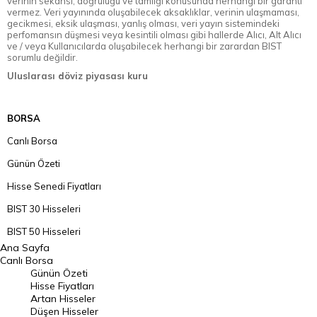
verinin sekansı, doğruluğu ve tamlığı konusunda herhangi bir garanti
vermez. Veri yayınında oluşabilecek aksaklıklar, verinin ulaşmaması,
gecikmesi, eksik ulaşması, yanlış olması, veri yayın sistemindeki
perfomansın düşmesi veya kesintili olması gibi hallerde Alıcı, Alt Alıcı
ve / veya Kullanıcılarda oluşabilecek herhangi bir zarardan BIST
sorumlu değildir.
Uluslarası döviz piyasası kuru
BORSA
Canlı Borsa
Günün Özeti
Hisse Senedi Fiyatları
BIST 30 Hisseleri
BIST 50 Hisseleri
Ana Sayfa
BIST 100 Hisseleri
Canlı Borsa
Günün Özeti
En Çok Artan Hisseler
Hisse Fiyatları
Artan Hisseler
En Çok Düşen Hisseler
Düşen Hisseler