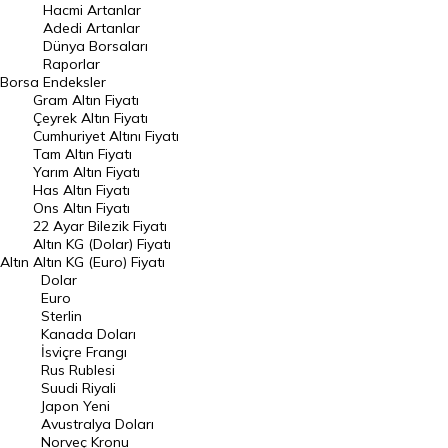
Hacmi Artanlar
Hacmi Artanlar
Adedi Artanlar
Geçmiş Kapanışlar
Dünya Borsaları
Raporlar
Dünya Borsaları
Borsa
Endeksler
Gram Altın Fiyatı
Raporlar
Çeyrek Altın Fiyatı
Endeksler
Cumhuriyet Altını Fiyatı
Tam Altın Fiyatı
Yarım Altın Fiyatı
DÖVİZ
Has Altın Fiyatı
Ons Altın Fiyatı
Döviz Kuru
22 Ayar Bilezik Fiyatı
Dolar Kuru
Altın KG (Dolar) Fiyatı
Altın
Altın KG (Euro) Fiyatı
Euro Kuru
Dolar
Euro
Pound Kuru
Sterlin
Kanada Doları
Frank Kuru
İsviçre Frangı
Riyal Kuru
Rus Rublesi
Suudi Riyali
Avustralya Doları
Japon Yeni
Avustralya Doları
Danimarka Kronu Kuru
Norveç Kronu