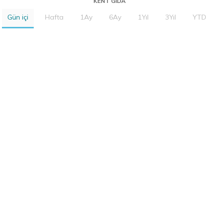
KENT GIDA
Gün içi
Hafta
1Ay
6Ay
1Yıl
3Yıl
YTD