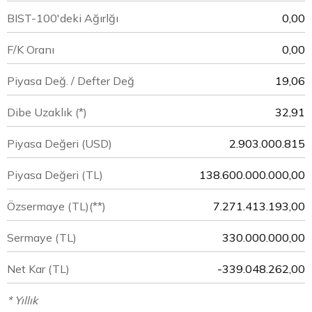
BIST-100'deki Ağırlğı
0,00
F/K Oranı
0,00
Piyasa Değ. / Defter Değ
19,06
Dibe Uzaklık (*)
32,91
Piyasa Değeri
(USD)
2.903.000.815
Piyasa Değeri
(TL)
138.600.000.000,00
Özsermaye
(TL)(**)
7.271.413.193,00
Sermaye
(TL)
330.000.000,00
Net Kar
(TL)
-339.048.262,00
* Yıllık