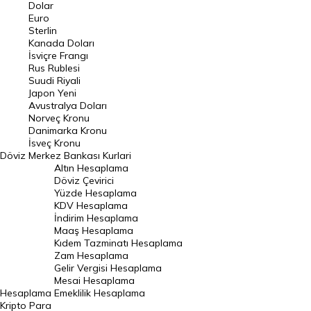
Euro Kuru
Dolar
Euro
Pound Kuru
Sterlin
Kanada Doları
Frank Kuru
İsviçre Frangı
Riyal Kuru
Rus Rublesi
Suudi Riyali
Avustralya Doları
Japon Yeni
Avustralya Doları
Danimarka Kronu Kuru
Norveç Kronu
Danimarka Kronu
Kanada Doları Kuru
İsveç Kronu
Döviz
Merkez Bankası Kurlari
Norveç Kronu Kuru
Altın Hesaplama
İsveç Kronu Kuru
Döviz Çevirici
Yüzde Hesaplama
Japon Yeni Kuru
KDV Hesaplama
İndirim Hesaplama
Serbest Piyasa Döviz Kurları
Maaş Hesaplama
Kıdem Tazminatı Hesaplama
Merkez Bankası Döviz Kurları
Zam Hesaplama
Gelir Vergisi Hesaplama
ALTIN
Mesai Hesaplama
Hesaplama
Emeklilik Hesaplama
Altın Fiyatları
Kripto Para