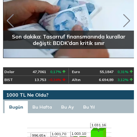
Son dakika: Tasarruf finansmanında kurallar
değişti: BDDK’dan kritik sınır
Dolar
47,7061
0,17%
Euro
55,1847
0,31%
BIST
13.753
-0,34%
Altın
6.694,89
3,12%
1000 TL Ne Oldu?
Bugün
Bu Hafta
Bu Ay
Bu Yıl
1.031,16
1.003,10
1.001,70
996,65