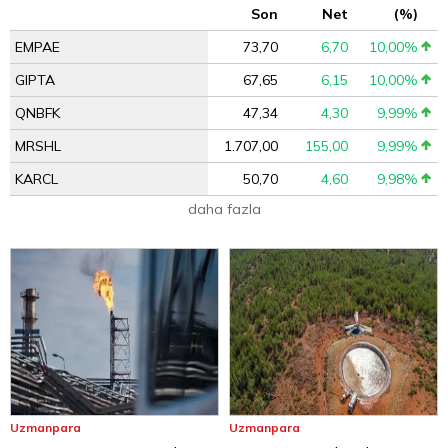
Son
Net
(%)
EMPAE
73,70
6,70
10,00%
GIPTA
67,65
6,15
10,00%
QNBFK
47,34
4,30
9,99%
MRSHL
1.707,00
155,00
9,99%
KARCL
50,70
4,60
9,98%
daha fazla
Uzmanpara
Uzmanpara