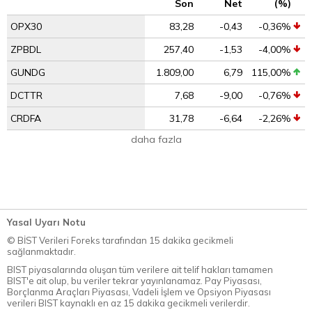
Son
Net
(%)
OPX30
83,28
-0,43
-0,36%
ZPBDL
257,40
-1,53
-4,00%
GUNDG
1.809,00
6,79
115,00%
DCTTR
7,68
-9,00
-0,76%
CRDFA
31,78
-6,64
-2,26%
daha fazla
Yasal Uyarı Notu
© BİST Verileri Foreks tarafından 15 dakika gecikmeli
sağlanmaktadır.
BIST piyasalarında oluşan tüm verilere ait telif hakları tamamen
BIST'e ait olup, bu veriler tekrar yayınlanamaz. Pay Piyasası,
Borçlanma Araçları Piyasası, Vadeli İşlem ve Opsiyon Piyasası
verileri BIST kaynaklı en az 15 dakika gecikmeli verilerdir.