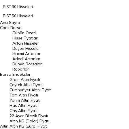
BIST 30 Hisseleri
BIST 50 Hisseleri
Ana Sayfa
BIST 100 Hisseleri
Canlı Borsa
Günün Özeti
En Çok Artan Hisseler
Hisse Fiyatları
Artan Hisseler
En Çok Düşen Hisseler
Düşen Hisseler
Hacmi Artanlar
Hacmi Artanlar
Adedi Artanlar
Geçmiş Kapanışlar
Dünya Borsaları
Raporlar
Dünya Borsaları
Borsa
Endeksler
Gram Altın Fiyatı
Raporlar
Çeyrek Altın Fiyatı
Endeksler
Cumhuriyet Altını Fiyatı
Tam Altın Fiyatı
Yarım Altın Fiyatı
DÖVİZ
Has Altın Fiyatı
Ons Altın Fiyatı
Döviz Kuru
22 Ayar Bilezik Fiyatı
Dolar Kuru
Altın KG (Dolar) Fiyatı
Altın
Altın KG (Euro) Fiyatı