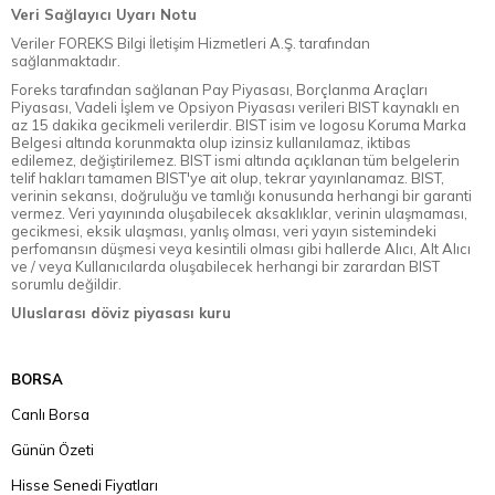
Veri Sağlayıcı Uyarı Notu
Veriler FOREKS Bilgi İletişim Hizmetleri A.Ş. tarafından
sağlanmaktadır.
Foreks tarafından sağlanan Pay Piyasası, Borçlanma Araçları
Piyasası, Vadeli İşlem ve Opsiyon Piyasası verileri BIST kaynaklı en
az 15 dakika gecikmeli verilerdir. BIST isim ve logosu Koruma Marka
Belgesi altında korunmakta olup izinsiz kullanılamaz, iktibas
edilemez, değiştirilemez. BIST ismi altında açıklanan tüm belgelerin
telif hakları tamamen BIST'ye ait olup, tekrar yayınlanamaz. BIST,
verinin sekansı, doğruluğu ve tamlığı konusunda herhangi bir garanti
vermez. Veri yayınında oluşabilecek aksaklıklar, verinin ulaşmaması,
gecikmesi, eksik ulaşması, yanlış olması, veri yayın sistemindeki
perfomansın düşmesi veya kesintili olması gibi hallerde Alıcı, Alt Alıcı
ve / veya Kullanıcılarda oluşabilecek herhangi bir zarardan BIST
sorumlu değildir.
Uluslarası döviz piyasası kuru
BORSA
Canlı Borsa
Günün Özeti
Hisse Senedi Fiyatları