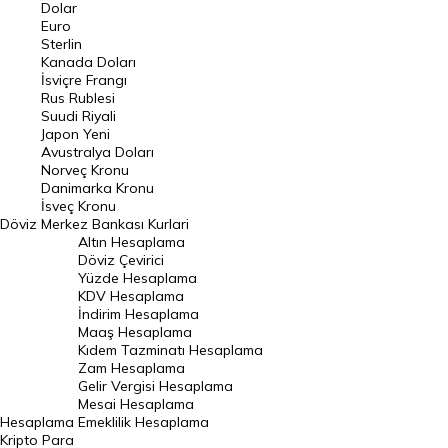
Euro Kuru
Dolar
Euro
Pound Kuru
Sterlin
Kanada Doları
Frank Kuru
İsviçre Frangı
Riyal Kuru
Rus Rublesi
Suudi Riyali
Avustralya Doları
Japon Yeni
Avustralya Doları
Danimarka Kronu Kuru
Norveç Kronu
Danimarka Kronu
Kanada Doları Kuru
İsveç Kronu
Döviz
Merkez Bankası Kurlari
Norveç Kronu Kuru
Altın Hesaplama
İsveç Kronu Kuru
Döviz Çevirici
Yüzde Hesaplama
Japon Yeni Kuru
KDV Hesaplama
İndirim Hesaplama
Serbest Piyasa Döviz Kurları
Maaş Hesaplama
Kıdem Tazminatı Hesaplama
Merkez Bankası Döviz Kurları
Zam Hesaplama
Gelir Vergisi Hesaplama
ALTIN
Mesai Hesaplama
Hesaplama
Emeklilik Hesaplama
Altın Fiyatları
Kripto Para