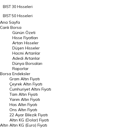
BIST 30 Hisseleri
BIST 50 Hisseleri
Ana Sayfa
BIST 100 Hisseleri
Canlı Borsa
Günün Özeti
En Çok Artan Hisseler
Hisse Fiyatları
Artan Hisseler
En Çok Düşen Hisseler
Düşen Hisseler
Hacmi Artanlar
Hacmi Artanlar
Adedi Artanlar
Geçmiş Kapanışlar
Dünya Borsaları
Raporlar
Dünya Borsaları
Borsa
Endeksler
Gram Altın Fiyatı
Raporlar
Çeyrek Altın Fiyatı
Endeksler
Cumhuriyet Altını Fiyatı
Tam Altın Fiyatı
Yarım Altın Fiyatı
DÖVİZ
Has Altın Fiyatı
Ons Altın Fiyatı
Döviz Kuru
22 Ayar Bilezik Fiyatı
Dolar Kuru
Altın KG (Dolar) Fiyatı
Altın
Altın KG (Euro) Fiyatı