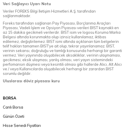
Veri Sağlayıcı Uyarı Notu
Veriler FOREKS Bilgi İletişim Hizmetleri A.Ş. tarafından
sağlanmaktadır.
Foreks tarafından sağlanan Pay Piyasası, Borçlanma Araçları
Piyasası, Vadeli İşlem ve Opsiyon Piyasası verileri BIST kaynaklı en
az 15 dakika gecikmeli verilerdir. BIST isim ve logosu Koruma Marka
Belgesi altında korunmakta olup izinsiz kullanılamaz, iktibas
edilemez, değiştirilemez. BIST ismi altında açıklanan tüm belgelerin
telif hakları tamamen BIST'ye ait olup, tekrar yayınlanamaz. BIST,
verinin sekansı, doğruluğu ve tamlığı konusunda herhangi bir garanti
vermez. Veri yayınında oluşabilecek aksaklıklar, verinin ulaşmaması,
gecikmesi, eksik ulaşması, yanlış olması, veri yayın sistemindeki
perfomansın düşmesi veya kesintili olması gibi hallerde Alıcı, Alt Alıcı
ve / veya Kullanıcılarda oluşabilecek herhangi bir zarardan BIST
sorumlu değildir.
Uluslarası döviz piyasası kuru
BORSA
Canlı Borsa
Günün Özeti
Hisse Senedi Fiyatları