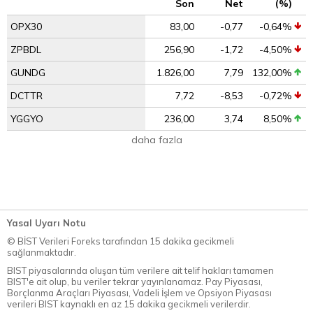
Son
Net
(%)
OPX30
83,00
-0,77
-0,64%
ZPBDL
256,90
-1,72
-4,50%
GUNDG
1.826,00
7,79
132,00%
DCTTR
7,72
-8,53
-0,72%
YGGYO
236,00
3,74
8,50%
daha fazla
Yasal Uyarı Notu
© BİST Verileri Foreks tarafından 15 dakika gecikmeli
sağlanmaktadır.
BIST piyasalarında oluşan tüm verilere ait telif hakları tamamen
BIST'e ait olup, bu veriler tekrar yayınlanamaz. Pay Piyasası,
Borçlanma Araçları Piyasası, Vadeli İşlem ve Opsiyon Piyasası
verileri BIST kaynaklı en az 15 dakika gecikmeli verilerdir.