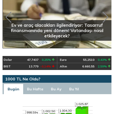
Ev ve araç alacakları ilgilendiriyor: Tasarruf
finansmanında yeni dönem! Vatandaşı nasıl
etkileyecek?
Dolar
47,7437
0,25%
Euro
55,2510
0,43%
BIST
13.779
-0,14%
Altın
6.660,55
2,59%
1000 TL Ne Oldu?
Bugün
Bu Hafta
Bu Ay
Bu Yıl
1.025,87
1.004,30
1.002,50
998,59