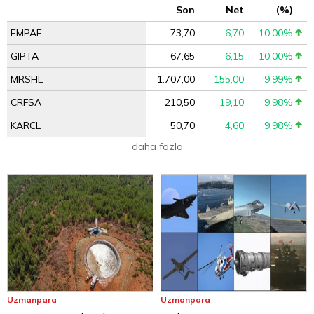
Son
Net
(%)
EMPAE
73,70
6,70
10,00%
GIPTA
67,65
6,15
10,00%
MRSHL
1.707,00
155,00
9,99%
CRFSA
210,50
19,10
9,98%
KARCL
50,70
4,60
9,98%
daha fazla
Uzmanpara
Uzmanpara