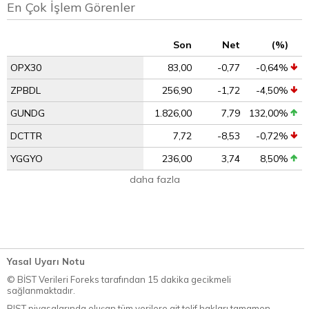
En Çok İşlem Görenler
Son
Net
(%)
OPX30
83,00
-0,77
-0,64%
ZPBDL
256,90
-1,72
-4,50%
GUNDG
1.826,00
7,79
132,00%
DCTTR
7,72
-8,53
-0,72%
YGGYO
236,00
3,74
8,50%
daha fazla
Yasal Uyarı Notu
© BİST Verileri Foreks tarafından 15 dakika gecikmeli
sağlanmaktadır.
BIST piyasalarında oluşan tüm verilere ait telif hakları tamamen