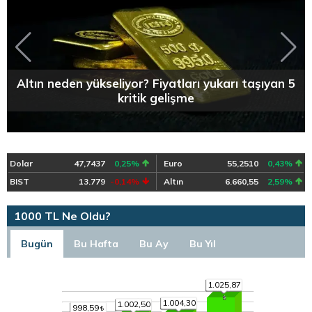
Altın neden yükseliyor? Fiyatları yukarı taşıyan 5
kritik gelişme
Dolar
47,7437
0,25%
Euro
55,2510
0,43%
BIST
13.779
-0,14%
Altın
6.660,55
2,59%
1000 TL Ne Oldu?
Bugün
Bu Hafta
Bu Ay
Bu Yıl
1.025,87
1.004,30
1.002,50
998,59