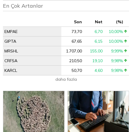
En Çok Artanlar
Son
Net
(%)
EMPAE
73,70
6,70
10,00%
GIPTA
67,65
6,15
10,00%
MRSHL
1.707,00
155,00
9,99%
CRFSA
210,50
19,10
9,98%
KARCL
50,70
4,60
9,98%
daha fazla