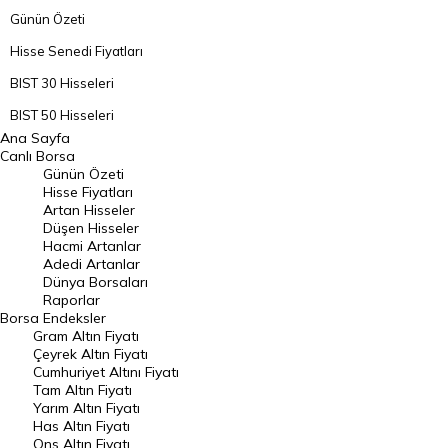
Günün Özeti
Hisse Senedi Fiyatları
BIST 30 Hisseleri
BIST 50 Hisseleri
Ana Sayfa
BIST 100 Hisseleri
Canlı Borsa
Günün Özeti
En Çok Artan Hisseler
Hisse Fiyatları
Artan Hisseler
En Çok Düşen Hisseler
Düşen Hisseler
Hacmi Artanlar
Hacmi Artanlar
Adedi Artanlar
Geçmiş Kapanışlar
Dünya Borsaları
Raporlar
Dünya Borsaları
Borsa
Endeksler
Gram Altın Fiyatı
Raporlar
Çeyrek Altın Fiyatı
Endeksler
Cumhuriyet Altını Fiyatı
Tam Altın Fiyatı
Yarım Altın Fiyatı
DÖVİZ
Has Altın Fiyatı
Ons Altın Fiyatı
Döviz Kuru