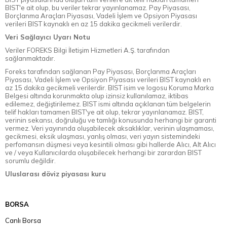
BIST'e ait olup, bu veriler tekrar yayınlanamaz. Pay Piyasası,
Borçlanma Araçları Piyasası, Vadeli İşlem ve Opsiyon Piyasası
verileri BIST kaynaklı en az 15 dakika gecikmeli verilerdir.
Veri Sağlayıcı Uyarı Notu
Veriler FOREKS Bilgi İletişim Hizmetleri A.Ş. tarafından
sağlanmaktadır.
Foreks tarafından sağlanan Pay Piyasası, Borçlanma Araçları
Piyasası, Vadeli İşlem ve Opsiyon Piyasası verileri BIST kaynaklı en
az 15 dakika gecikmeli verilerdir. BIST isim ve logosu Koruma Marka
Belgesi altında korunmakta olup izinsiz kullanılamaz, iktibas
edilemez, değiştirilemez. BIST ismi altında açıklanan tüm belgelerin
telif hakları tamamen BIST'ye ait olup, tekrar yayınlanamaz. BIST,
verinin sekansı, doğruluğu ve tamlığı konusunda herhangi bir garanti
vermez. Veri yayınında oluşabilecek aksaklıklar, verinin ulaşmaması,
gecikmesi, eksik ulaşması, yanlış olması, veri yayın sistemindeki
perfomansın düşmesi veya kesintili olması gibi hallerde Alıcı, Alt Alıcı
ve / veya Kullanıcılarda oluşabilecek herhangi bir zarardan BIST
sorumlu değildir.
Uluslarası döviz piyasası kuru
BORSA
Canlı Borsa