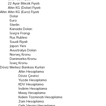
22 Ayar Bilezik Fiyatı
Dolar Kuru
Altın KG (Dolar) Fiyatı
Altın
Altın KG (Euro) Fiyatı
Euro Kuru
Dolar
Euro
Pound Kuru
Sterlin
Kanada Doları
Frank Kuru
İsviçre Frangı
Riyal Kuru
Rus Rublesi
Suudi Riyali
Avustralya Doları
Japon Yeni
Avustralya Doları
Danimarka Kronu Kuru
Norveç Kronu
Danimarka Kronu
Kanada Doları Kuru
İsveç Kronu
Döviz
Merkez Bankası Kurlari
Norveç Kronu Kuru
Altın Hesaplama
İsveç Kronu Kuru
Döviz Çevirici
Yüzde Hesaplama
Japon Yeni Kuru
KDV Hesaplama
İndirim Hesaplama
Serbest Piyasa Döviz Kurları
Maaş Hesaplama
Kıdem Tazminatı Hesaplama
Merkez Bankası Döviz Kurları
Zam Hesaplama
Gelir Vergisi Hesaplama