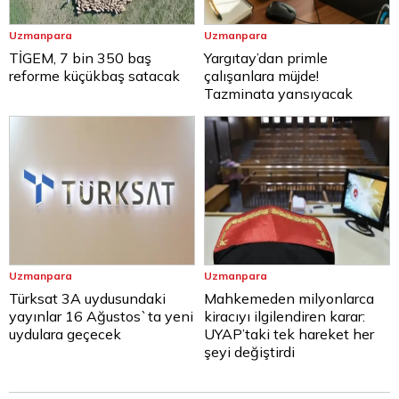
Uzmanpara
Uzmanpara
TİGEM, 7 bin 350 baş
Yargıtay’dan primle
reforme küçükbaş satacak
çalışanlara müjde!
Tazminata yansıyacak
Uzmanpara
Uzmanpara
Türksat 3A uydusundaki
Mahkemeden milyonlarca
yayınlar 16 Ağustos`ta yeni
kiracıyı ilgilendiren karar:
uydulara geçecek
UYAP’taki tek hareket her
şeyi değiştirdi