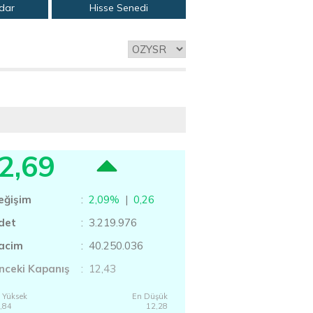
adar
Hisse Senedi
2,69
eğişim
:
2,09%
|
0,26
det
: 3.219.976
acim
: 40.250.036
nceki Kapanış
: 12,43
 Yüksek
En Düşük
,84
12,28