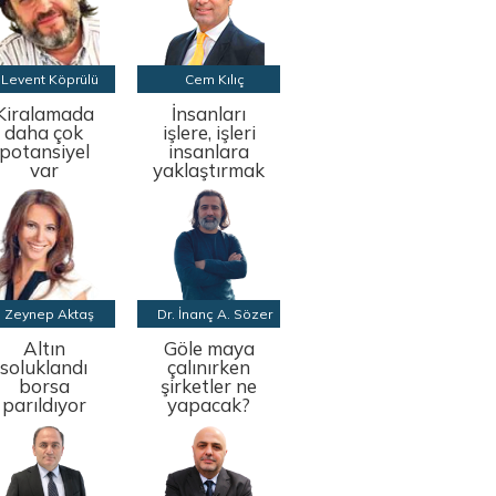
Levent Köprülü
Cem Kılıç
Kiralamada
İnsanları
daha çok
işlere, işleri
potansiyel
insanlara
var
yaklaştırmak
Zeynep Aktaş
Dr. İnanç A. Sözer
Altın
Göle maya
soluklandı
çalınırken
borsa
şirketler ne
parıldıyor
yapacak?