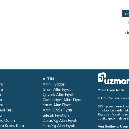
Pr
d
ALTIN
ru
Altın Fiyatları
ru
Gram Altın Fiyatı
Yasal Uyarı Notu
u
Çeyrek Altın Fiyatı
© BİST Verileri Forek
uru
Cumhuriyet Altını Fiyatı
ru
Yarım Altın Fiyatı
BIST piyasalarında ol
esi Kuru
Altın (ONS) Fiyatı
ait olup, bu veriler 
Piyasası, Vadeli İşle
u
Bilezik Fiyatları
dakika gecikmeli veril
ya Doları
Dolar/Kg Altın Fiyatı
ka Kronu Kuru
Euro/Kg Altın Fiyatı
Veri Sağlayıcı Uyar