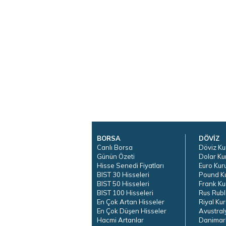
BORSA
DÖVİZ
Canlı Borsa
Döviz Ku
Günün Özeti
Dolar Ku
Hisse Senedi Fiyatları
Euro Kur
BIST 30 Hisseleri
Pound K
BIST 50 Hisseleri
Frank Ku
BIST 100 Hisseleri
Rus Rubl
En Çok Artan Hisseler
Riyal Kur
En Çok Düşen Hisseler
Avustral
Hacmi Artanlar
Danimar