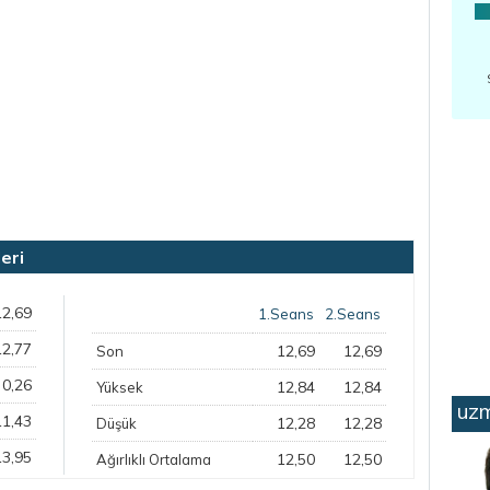
eri
12,69
1.Seans
2.Seans
12,77
12,69
12,69
Son
0,26
12,84
12,84
Yüksek
uzm
11,43
12,28
12,28
Düşük
13,95
12,50
12,50
Ağırlıklı Ortalama