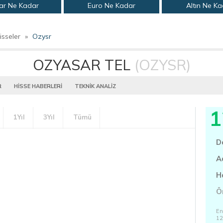
ar Ne Kadar
Euro Ne Kadar
Altın Ne K
isseler
»
Ozysr
OZYASAR TEL
(OZYSR)
R
HİSSE HABERLERİ
TEKNİK ANALİZ
1
1Yıl
3Yıl
Tümü
D
A
H
Ö
En
12