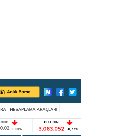
ARA
HESAPLAMA ARAÇLARI
BONO
BITCOIN
0,02
3.063.052
0,00%
-0,77%