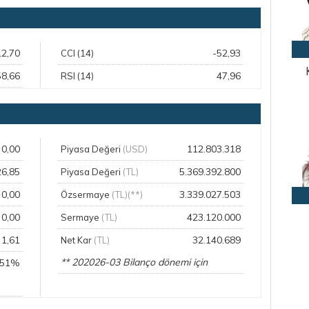
12,70
-52,93
CCI (14)
58,66
47,96
RSI (14)
0,00
112.803.318
Piyasa Değeri
(USD)
26,85
5.369.392.800
Piyasa Değeri
(TL)
0,00
3.339.027.503
Özsermaye
(TL)(**)
0,00
423.120.000
Sermaye
(TL)
1,61
32.140.689
Net Kar
(TL)
** 202026-03 Bilanço dönemi için
,51%