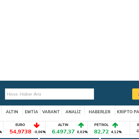
ALTIN
EMTİA
VARANT
ANALİZ
HABERLER
KRİPTO P
EURO
ALTIN
PETROL
54,9738
6.497,37
82,72
4
%
-0,06%
0,02%
4,12%