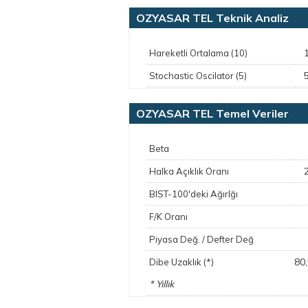
OZYASAR TEL Teknik Analiz
Hareketli Ortalama (10)
Stochastic Oscilator (5)
OZYASAR TEL Temel Veriler
Beta
Halka Açıklık Oranı
BIST-100'deki Ağırlğı
F/K Oranı
Piyasa Değ. / Defter Değ
80
Dibe Uzaklık (*)
* Yıllık