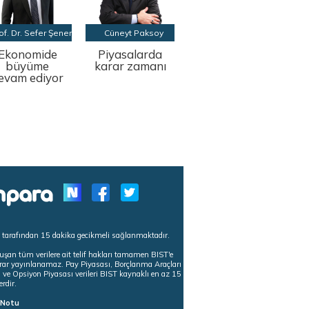
of. Dr. Sefer Şener
Cüneyt Paksoy
Ekonomide
Piyasalarda
büyüme
karar zamanı
evam ediyor
s tarafından 15 dakika gecikmeli sağlanmaktadır.
uşan tüm verilere ait telif hakları tamamen BIST'e
tekrar yayınlanamaz. Pay Piyasası, Borçlanma Araçları
m ve Opsiyon Piyasası verileri BIST kaynaklı en az 15
erdir.
ı Notu