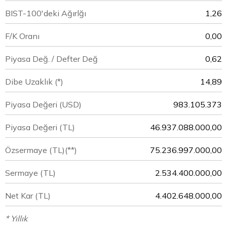
BIST-100'deki Ağırlğı
1,26
F/K Oranı
0,00
Piyasa Değ. / Defter Değ
0,62
Dibe Uzaklık (*)
14,89
Piyasa Değeri
(USD)
983.105.373
Piyasa Değeri
(TL)
46.937.088.000,00
Özsermaye
(TL)(**)
75.236.997.000,00
Sermaye
(TL)
2.534.400.000,00
Net Kar
(TL)
4.402.648.000,00
* Yıllık