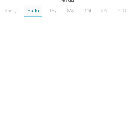
PETKIM
Gün içi
Hafta
1Ay
6Ay
1Yıl
3Yıl
YTD