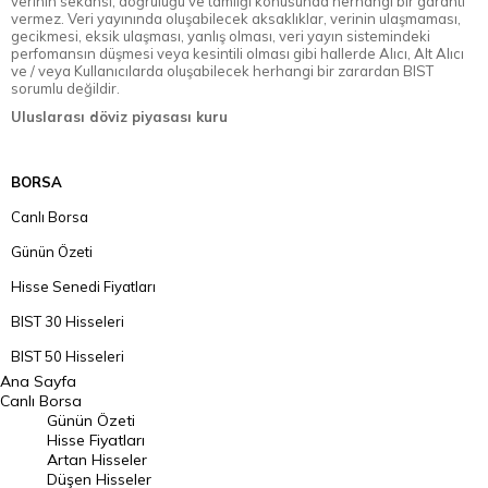
verinin sekansı, doğruluğu ve tamlığı konusunda herhangi bir garanti
vermez. Veri yayınında oluşabilecek aksaklıklar, verinin ulaşmaması,
gecikmesi, eksik ulaşması, yanlış olması, veri yayın sistemindeki
perfomansın düşmesi veya kesintili olması gibi hallerde Alıcı, Alt Alıcı
ve / veya Kullanıcılarda oluşabilecek herhangi bir zarardan BIST
sorumlu değildir.
Uluslarası döviz piyasası kuru
BORSA
Canlı Borsa
Günün Özeti
Hisse Senedi Fiyatları
BIST 30 Hisseleri
BIST 50 Hisseleri
Ana Sayfa
BIST 100 Hisseleri
Canlı Borsa
Günün Özeti
En Çok Artan Hisseler
Hisse Fiyatları
Artan Hisseler
En Çok Düşen Hisseler
Düşen Hisseler