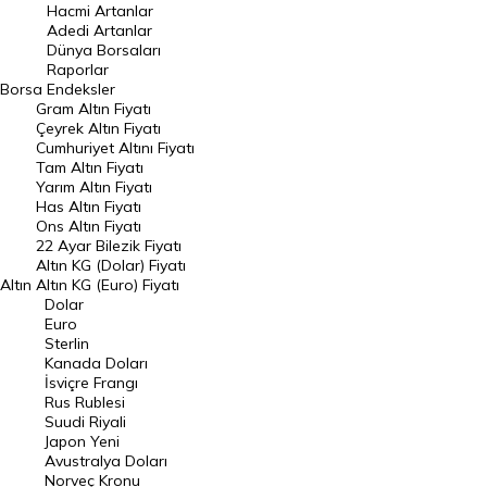
Hacmi Artanlar
Hacmi Artanlar
Adedi Artanlar
Geçmiş Kapanışlar
Dünya Borsaları
Raporlar
Dünya Borsaları
Borsa
Endeksler
Gram Altın Fiyatı
Raporlar
Çeyrek Altın Fiyatı
Endeksler
Cumhuriyet Altını Fiyatı
Tam Altın Fiyatı
Yarım Altın Fiyatı
DÖVİZ
Has Altın Fiyatı
Ons Altın Fiyatı
Döviz Kuru
22 Ayar Bilezik Fiyatı
Dolar Kuru
Altın KG (Dolar) Fiyatı
Altın
Altın KG (Euro) Fiyatı
Euro Kuru
Dolar
Euro
Pound Kuru
Sterlin
Kanada Doları
Frank Kuru
İsviçre Frangı
Riyal Kuru
Rus Rublesi
Suudi Riyali
Avustralya Doları
Japon Yeni
Avustralya Doları
Danimarka Kronu Kuru
Norveç Kronu